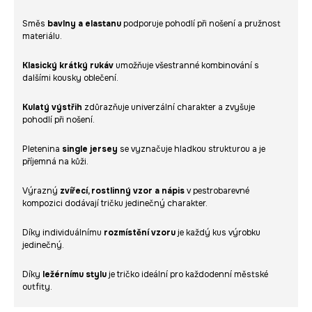
Směs
bavlny a elastanu
podporuje pohodlí při nošení a pružnost
materiálu.
Klasický krátký rukáv
umožňuje všestranné kombinování s
dalšími kousky oblečení.
Kulatý výstřih
zdůrazňuje univerzální charakter a zvyšuje
pohodlí při nošení.
Pletenina
single jersey
se vyznačuje hladkou strukturou a je
příjemná na kůži.
Výrazný
zvířecí, rostlinný vzor a nápis
v pestrobarevné
kompozici dodávají tričku jedinečný charakter.
Díky individuálnímu
rozmístění vzoru
je každý kus výrobku
jedinečný.
Díky
ležérnímu stylu
je tričko ideální pro každodenní městské
outfity.