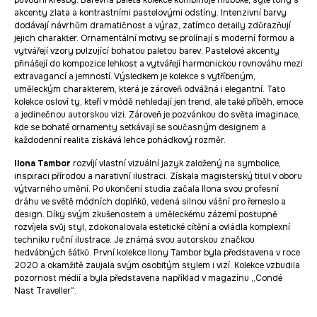
původní kresby. Barevná paleta kolekce kombinuje hluboké, syté tóny s
akcenty zlata a kontrastními pastelovými odstíny. Intenzivní barvy
dodávají návrhům dramatičnost a výraz, zatímco detaily zdůrazňují
jejich charakter. Ornamentální motivy se prolínají s moderní formou a
vytvářejí vzory pulzující bohatou paletou barev. Pastelové akcenty
přinášejí do kompozice lehkost a vytvářejí harmonickou rovnováhu mezi
extravagancí a jemností. Výsledkem je kolekce s vytříbeným,
uměleckým charakterem, která je zároveň odvážná i elegantní. Tato
kolekce osloví ty, kteří v módě nehledají jen trend, ale také příběh, emoce
a jedinečnou autorskou vizi. Zároveň je pozvánkou do světa imaginace,
kde se bohaté ornamenty setkávají se současným designem a
každodenní realita získává lehce pohádkový rozměr.
Ilona Tambor
rozvíjí vlastní vizuální jazyk založený na symbolice,
inspiraci přírodou a narativní ilustraci. Získala magisterský titul v oboru
výtvarného umění. Po ukončení studia začala Ilona svou profesní
dráhu ve světě módních doplňků, vedená silnou vášní pro řemeslo a
design. Díky svým zkušenostem a uměleckému zázemí postupně
rozvíjela svůj styl, zdokonalovala estetické cítění a ovládla komplexní
techniku ruční ilustrace. Je známá svou autorskou značkou
hedvábných šátků. První kolekce Ilony Tambor byla představena v roce
2020 a okamžitě zaujala svým osobitým stylem i vizí. Kolekce vzbudila
pozornost médií a byla představena například v magazínu „Condé
Nast Traveller“.