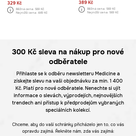
389 Kč
329 Kč
Běžná cena:
569 Kč
Běžná cena:
569 Kč
Nejnižší cena:
569 Kč
Nejnižší cena:
449 Kč
300 Kč
sleva na nákup pro nové
odběratele
Přihlaste se k odběru newsletteru Medicine a
získejte slevu na vaši objednávku za min. 1 400
Kč. Platí pro nové odběratele. Nenechte si ujít
informace o slevách, výprodejích, nejnovějších
trendech ani přístup k předprodejům vybraných
speciálních kolekcí.
Chceme, aby do vaší schránky přicházelo jen to, co vás
opravdu zajímá. Řekněte nám, zda vás zajímá: