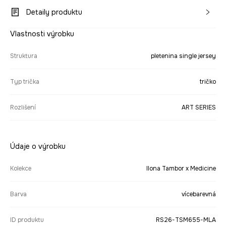
Detaily produktu
Vlastnosti výrobku
Struktura
pletenina single jersey
Typ trička
tričko
Rozlišení
ART SERIES
Údaje o výrobku
Kolekce
Ilona Tambor x Medicine
Barva
vícebarevná
ID produktu
RS26-TSM655-MLA