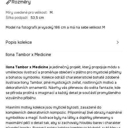
Rozměry
Míry uvedené pro velikost
:
M.
Šířka podpaží
:
53,5 cm
Model na fotografii je vysoký 186 cm a má na sebe velikost M
Popis kolekce
Ilona Tambor x Medicine
Ilona Tambor x Medicine
je jedinečný projekt, který propojuje módu s
uměleckou ilustrací a proměňuje oblečení v plátno pro mystické příběhy
a bohatou symboliku. Kolekce odráží charakteristické bohatě zdobené
ilustrace Ilony Tambor, plné mystických zvířat, rostlinných motivů a
dekorativních ornamentů. Návrhy vás přenesou do světa fantazie, kde
se příroda prolíná s imaginací a každý detail je součástí promyšleného
vizuálního příběhu.
Hlavními motivy kolekce jsou mytické bytosti, zasazené do
komplexních dekorativních kompozic. Připomínají živé obrazy naplněné
symbolikou a magií. Ilustrace byly na látky a doplňky přeneseny s
maximální péčí o detail tak, aby si zachovaly hloubku barev i charakter