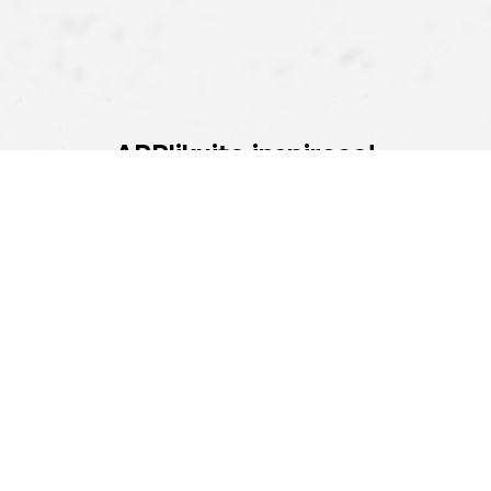
APPlikujte inspirace!
Stáhněte si naši aplikaci a získejte ještě více výhod.
Atraktivní slevy, pohodlné nakupování a upozornění na
novinky – nyní na dosah ruky.
POMOC
NAJÍT PRODEJNU