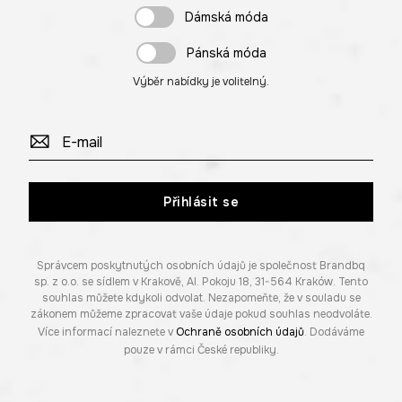
Dámská móda
Pánská móda
Výběr nabídky je volitelný.
Přihlásit se
Správcem poskytnutých osobních údajů je společnost Brandbq
sp. z o.o. se sídlem v Krakově, Al. Pokoju 18, 31-564 Kraków. Tento
souhlas můžete kdykoli odvolat. Nezapomeňte, že v souladu se
zákonem můžeme zpracovat vaše údaje pokud souhlas neodvoláte.
Více informací naleznete v
Ochraně osobních údajů
. Dodáváme
pouze v rámci České republiky.