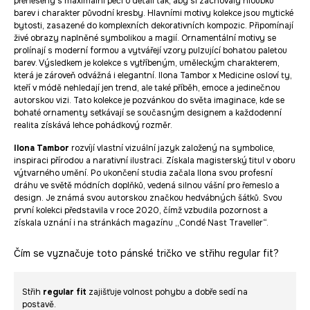
přeneseny s maximální péčí o detail tak, aby si zachovaly hloubku
barev i charakter původní kresby. Hlavními motivy kolekce jsou mytické
bytosti, zasazené do komplexních dekorativních kompozic. Připomínají
živé obrazy naplněné symbolikou a magií. Ornamentální motivy se
prolínají s moderní formou a vytvářejí vzory pulzující bohatou paletou
barev. Výsledkem je kolekce s vytříbeným, uměleckým charakterem,
která je zároveň odvážná i elegantní. Ilona Tambor x Medicine osloví ty,
kteří v módě nehledají jen trend, ale také příběh, emoce a jedinečnou
autorskou vizi. Tato kolekce je pozvánkou do světa imaginace, kde se
bohaté ornamenty setkávají se současným designem a každodenní
realita získává lehce pohádkový rozměr.
Ilona Tambor
rozvíjí vlastní vizuální jazyk založený na symbolice,
inspiraci přírodou a narativní ilustraci. Získala magisterský titul v oboru
výtvarného umění. Po ukončení studia začala Ilona svou profesní
dráhu ve světě módních doplňků, vedená silnou vášní pro řemeslo a
design. Je známá svou autorskou značkou hedvábných šátků. Svou
první kolekci představila v roce 2020, čímž vzbudila pozornost a
získala uznání i na stránkách magazínu „Condé Nast Traveller“.
Čím se vyznačuje toto pánské tričko ve střihu regular fit?
Střih
regular fit
zajišťuje volnost pohybu a dobře sedí na
postavě.