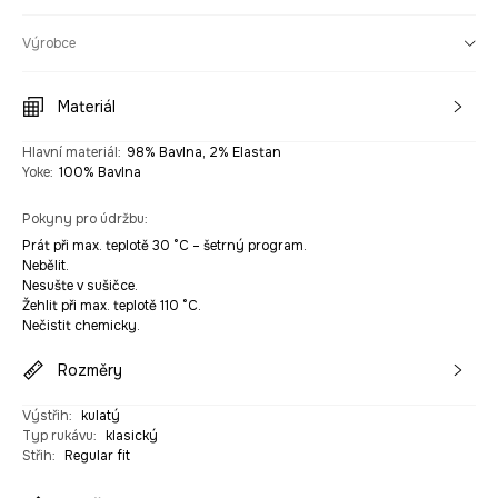
Výrobce
Materiál
Hlavní materiál
:
98% Bavlna, 2% Elastan
Yoke
:
100% Bavlna
Pokyny pro údržbu
:
Prát při max. teplotě 30 °C – šetrný program.
Nebělit.
Nesušte v sušičce.
Žehlit při max. teplotě 110 °C.
Nečistit chemicky.
Rozměry
Výstřih
:
kulatý
Typ rukávu
:
klasický
Střih
:
Regular fit