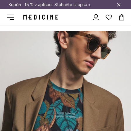
Kupón –15 % v aplikaci. Stáhněte si apku »
Doprava zdarma při nákupu nad 1 200 Kč
Medicine
On
Oblečení
Trička