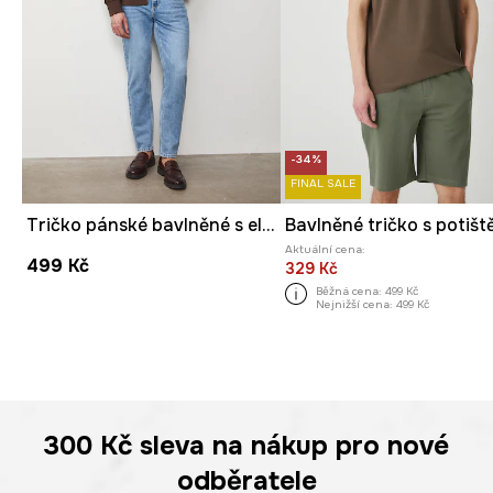
-34%
FINAL SALE
Tričko pánské bavlněné s elastanem
Aktuální cena:
499 Kč
329 Kč
Běžná cena:
499 Kč
Nejnižší cena:
499 Kč
300 Kč
sleva na nákup pro nové
odběratele