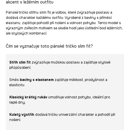
akcent v ležérním outfitu
Pánské tričko střihu slim fit je volbou, které zvýrazňuje postavu a
dodává charakter každému outfitu. Vyrobené z bavlny s příměsí
elastanu, zajišťuje pohodlí při nošení a volnost pohybu. Tento model s
výrazným zvířecím motivem se skvěle hodí jako ústřední bod ležérních,
ale stylových kombinací.
Čím se vyznačuje toto pánské tričko slim fit?
Střih slim fit
zvýrazňuje mužskou postavu a zajišťuje stylové
přizpůsobení.
Směs
bavlny s elastanem
zajišťuje měkkost, prodyšnost a
elasticitu.
Klasický krátký rukáv
umožňuje volnost pohybu, ideální pro
teplé dny.
Kulatý výstřih
dodává tričku univerzální charakter a pohodlí při
nošení.