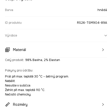
Barva
hnědá
ID produktu
RS26-TSM904-89A
Výrobce
Materiál
Celý produkt
:
98% Bavlna, 2% Elastan
Pokyny pro údržbu
:
Prát při max. teplotě 30 °C – šetrný program.
Nebělit.
Nesušte v sušičce.
Žehlit při max. teplotě 110 °C.
Nečistit chemicky.
Rozměry