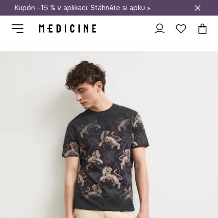
Kupón –15 % v aplikaci. Stáhněte si apku »
Doprava zdarma při nákupu nad 1 200 Kč
Medicine
On
Oblečení
Trička