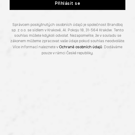
Přihlásit se
Správcem poskytnutých osobních údajů je společnost Brandbq
sp. z o.o. se sídlem v Krakově, Al. Pokoju 18, 31-564 Kraków. Tento
souhlas můžete kdykoli odvolat. Nezapomeňte, že v souladu se
zákonem můžeme zpracovat vaše údaje pokud souhlas neodvoláte.
Více informací naleznete v
Ochraně osobních údajů
. Dodáváme
pouze v rámci České republiky.