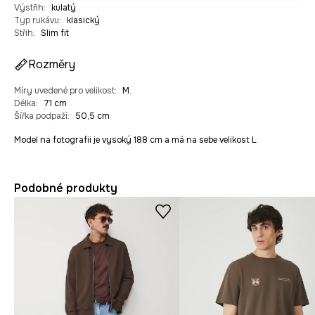
Výstřih
:
kulatý
Typ rukávu
:
klasický
Střih
:
Slim fit
Rozměry
Míry uvedené pro velikost
:
M.
Délka
:
71 cm
Šířka podpaží
:
50,5 cm
Model na fotografii je vysoký 188 cm a má na sebe velikost L
Podobné produkty