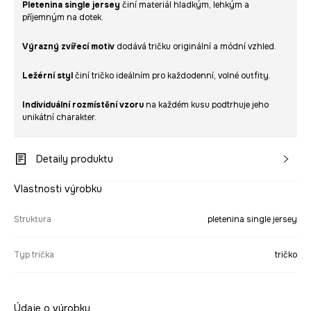
Pletenina single jersey
činí materiál hladkým, lehkým a
příjemným na dotek.
Výrazný zvířecí motiv
dodává tričku originální a módní vzhled.
Ležérní styl
činí tričko ideálním pro každodenní, volné outfity.
Individuální rozmístění vzoru
na každém kusu podtrhuje jeho
unikátní charakter.
Detaily produktu
Vlastnosti výrobku
Struktura
pletenina single jersey
Typ trička
tričko
Údaje o výrobku