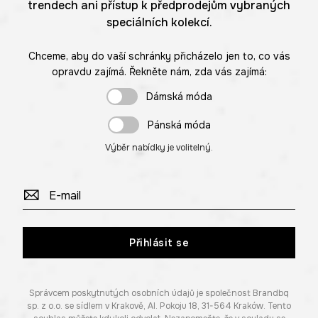
trendech ani přístup k předprodejům vybraných
speciálních kolekcí.
Chceme, aby do vaší schránky přicházelo jen to, co vás
opravdu zajímá. Řekněte nám, zda vás zajímá:
Dámská móda
Pánská móda
Výběr nabídky je volitelný.
Přihlásit se
Správcem poskytnutých osobních údajů je společnost Brandbq
sp. z o.o. se sídlem v Krakově, Al. Pokoju 18, 31-564 Kraków. Tento