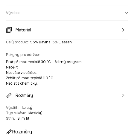
Výrobce
Materiál
Celý produkt
:
95% Bavlna, 5% Elastan
Pokyny pro údržbu
:
Prát při max. teplotě 30 °C – šetrný program.
Nebělit.
Nesušte v sušičce.
Žehlit při max. teplotě 110 °C.
Nečistit chemicky.
Rozměry
Výstřih
:
kulatý
Typ rukávu
:
klasický
Střih
:
Slim fit
Rozměry