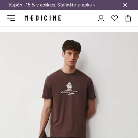
Kupón –15 % v aplikaci. Stáhněte si apku »
Doprava zdarma při nákupu nad 1 200 Kč
Medicine
On
Oblečení
Trička