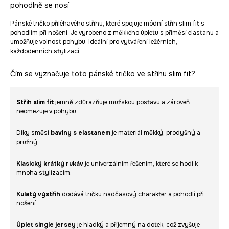
pohodlně se nosí
Pánské tričko přiléhavého střihu, které spojuje módní střih slim fit s
pohodlím při nošení. Je vyrobeno z měkkého úpletu s příměsí elastanu a
umožňuje volnost pohybu. Ideální pro vytváření ležérních,
každodenních stylizací.
Čím se vyznačuje toto pánské tričko ve střihu slim fit?
Střih slim fit
jemně zdůrazňuje mužskou postavu a zároveň
neomezuje v pohybu.
Díky směsi
bavlny s elastanem
je materiál měkký, prodyšný a
pružný.
Klasický krátký rukáv
je univerzálním řešením, které se hodí k
mnoha stylizacím.
Kulatý výstřih
dodává tričku nadčasový charakter a pohodlí při
nošení.
Úplet single jersey
je hladký a příjemný na dotek, což zvyšuje