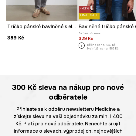
-42%
FINAL SALE
Tričko pánské bavlněné s elastanem hladké
Aktuální cena:
389 Kč
329 Kč
Běžná cena:
569 Kč
Nejnižší cena:
569 Kč
300 Kč
sleva na nákup pro nové
odběratele
Přihlaste se k odběru newsletteru Medicine a
získejte slevu na vaši objednávku za min. 1 400
Kč. Platí pro nové odběratele. Nenechte si ujít
informace o slevách, výprodejích, nejnovějších