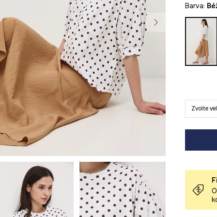
Barva:
b
Zvolte ve
F
O
k