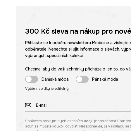
300 Kč
sleva na nákup pro nové
Přihlaste se k odběru newsletteru Medicine a získejte 
odběratele. Nenechte si ujít informace o slevách, výpr
vybraných speciálních kolekcí.
Chceme, aby do vaší schránky přicházelo jen to, co vá
Dámská móda
Pánská móda
Výběr nabídky je volitelný.
Správcem poskytnutých osobních údajů je společnost Brandbq sp
souhlas můžete kdykoli odvolat. Nezapomeňte, že v souladu s