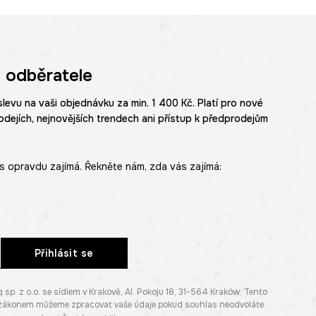
 odběratele
slevu na vaši objednávku za min. 1 400 Kč. Platí pro nové
odejích, nejnovějších trendech ani přístup k předprodejům
s opravdu zajímá. Řekněte nám, zda vás zajímá:
Přihlásit se
. z o.o. se sídlem v Krakově, Al. Pokoju 18, 31-564 Kraków. Tento
e zákonem můžeme zpracovat vaše údaje pokud souhlas neodvoláte.