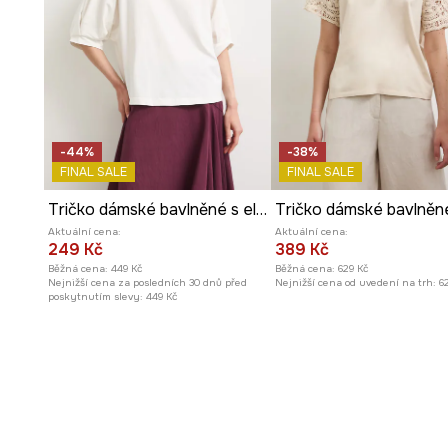
Unikátní rozmístění vzoru
zaručuje, že každý kus je ori
-44%
-38%
FINAL SALE
FINAL SALE
Tričko dámské bavlněné s elastanem
Tričko dámské bavlněn
Aktuální cena:
Aktuální cena:
249 Kč
389 Kč
Běžná cena:
449 Kč
Běžná cena:
629 Kč
Nejnižší cena za posledních 30 dnů před
Nejnižší cena od uvedení na trh:
6
poskytnutím slevy:
449 Kč