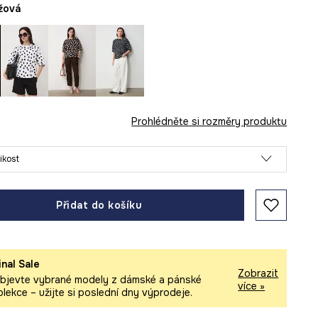
éžová
Prohlédněte si rozměry produktu
likost
Přidat do košíku
inal Sale
Zobrazit
bjevte vybrané modely z dámské a pánské
více »
olekce – užijte si poslední dny výprodeje.