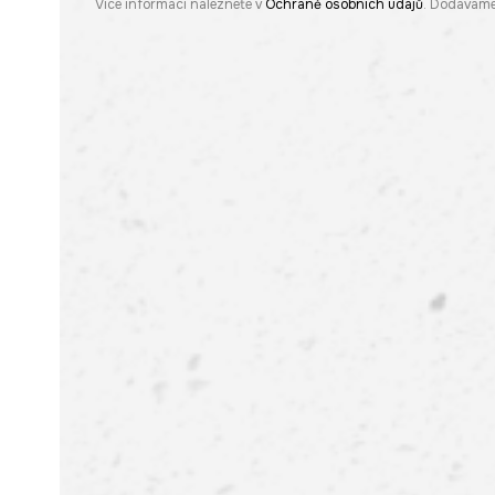
Více informací naleznete v
Ochraně osobních údajů
. Dodáváme 