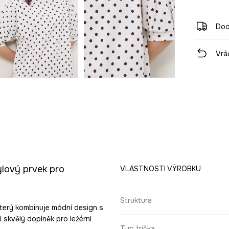
Dod
Vrá
ylový prvek pro
VLASTNOSTI VÝROBKU
Struktura
který kombinuje módní design s
í skvělý doplněk pro ležérní
Typ trička