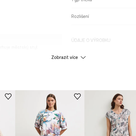
Rozlišení
ÚDAJE O VÝROBKU
huje městský styl.
Zobrazit více
Barva
kající prodyšnost.
a moderní charakter.
ID produktu
RS26
univerzální vzhled.
Výrobce
ruje pohodlí při
ální výraz.