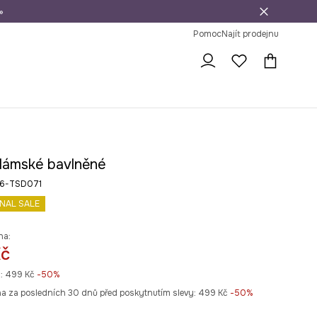
»
dní na vrácení zboží
Pomoc
Najít prodejnu
 dámské bavlněné
26-TSD071
INAL SALE
na:
Kč
:
499 Kč
-50%
na za posledních 30 dnů před poskytnutím slevy:
499 Kč
 -50%