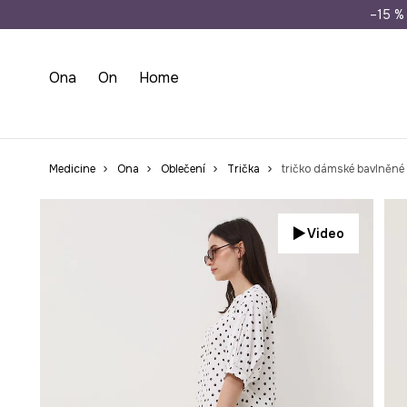
Doprava zdarma př
–15 % 
Ona
On
Home
Medicine
Ona
Oblečení
Trička
tričko dámské bavlněné
Video