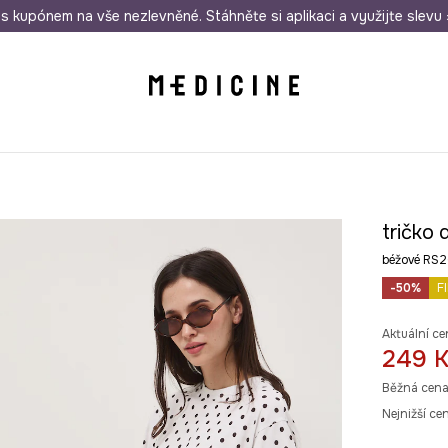
i nákupu nad 1 200 Kč
s kupónem na vše nezlevněné. Stáhněte si aplikaci a využijte slevu 
Odeslání i do 24 hodin
30 
tričko
béžové RS
-50%
F
Aktuální ce
249 
Běžná cena
Nejnižší ce