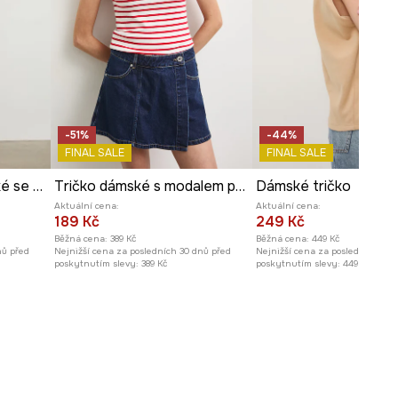
Modelka na fotografii je vysoká
175 cm a má na sebe velikost S
Prohlédněte si rozměry
produktu
-51%
-44%
FINAL SALE
FINAL SALE
Bavlněné tričko dámské se vzorem
Tričko dámské s modalem pruhované
Dámské tričko
Aktuální cena:
Aktuální cena:
189 Kč
249 Kč
Běžná cena:
389 Kč
Běžná cena:
449 Kč
nů před
Nejnižší cena za posledních 30 dnů před
Nejnižší cena za posledních 30 
poskytnutím slevy:
389 Kč
poskytnutím slevy:
449 Kč