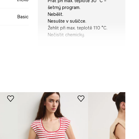
Prát při max. teplotě 30 °C –
šetrný program.
Nebělit.
Basic
Nesušte v sušičce.
Žehlit při max. teplotě 110 °C.
Nečistit chemicky.
STŘIH
béžová
Výstřih
:
kulatý
-TSD071-01A
Typ rukávu
:
se sníženou linií
ramen
Střih
:
Oversize
ROZMĚRY
Míry uvedené pro velikost
:
S.
Šířka podpaží
:
56 cm