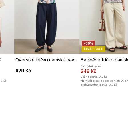
ginál.
-56%
FINAL SALE
é
Oversize tričko dámské bavlněné s elastanem květinové
Aktuální cena:
629 Kč
249 Kč
Běžná cena:
569 Kč
29 Kč
Nejnižší cena za posledních 30 d
poskytnutím slevy:
569 Kč