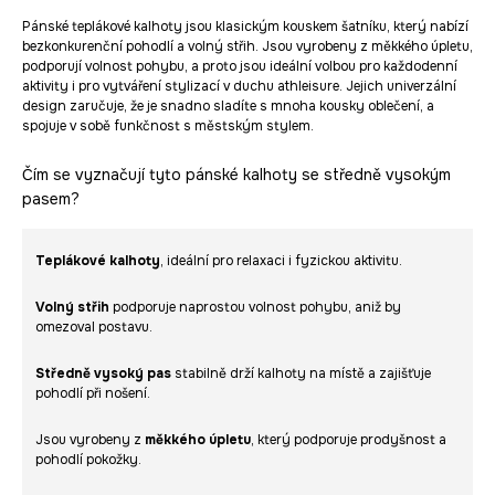
Pánské teplákové kalhoty jsou klasickým kouskem šatníku, který nabízí
bezkonkurenční pohodlí a volný střih. Jsou vyrobeny z měkkého úpletu,
podporují volnost pohybu, a proto jsou ideální volbou pro každodenní
aktivity i pro vytváření stylizací v duchu athleisure. Jejich univerzální
design zaručuje, že je snadno sladíte s mnoha kousky oblečení, a
spojuje v sobě funkčnost s městským stylem.
Čím se vyznačují tyto pánské kalhoty se středně vysokým
pasem?
Teplákové kalhoty
, ideální pro relaxaci i fyzickou aktivitu.
Volný střih
podporuje naprostou volnost pohybu, aniž by
omezoval postavu.
Středně vysoký pas
stabilně drží kalhoty na místě a zajišťuje
pohodlí při nošení.
Jsou vyrobeny z
měkkého úpletu
, který podporuje prodyšnost a
pohodlí pokožky.