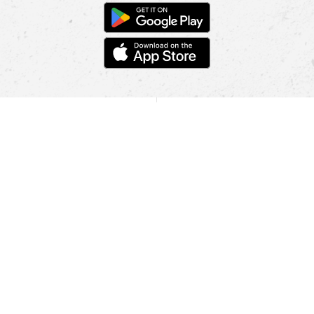
POMOC
NAJÍT PRODEJNU
Informace
O nás
Mobilní aplikace
Podmínky pro prezentaci zboží
Blog
Kontakt