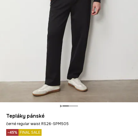
Tepláky pánské
černé regular waist RS26-SPM505
-45%
FINAL SALE