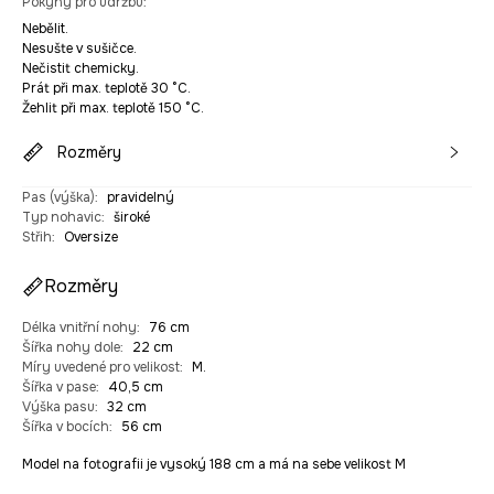
Pokyny pro údržbu
:
Nebělit.
Nesušte v sušičce.
Nečistit chemicky.
Prát při max. teplotě 30 °C.
Žehlit při max. teplotě 150 °C.
Rozměry
Pas (výška)
:
pravidelný
Typ nohavic
:
široké
Střih
:
Oversize
Rozměry
Délka vnitřní nohy
:
76 cm
Šířka nohy dole
:
22 cm
Míry uvedené pro velikost
:
M.
Šířka v pase
:
40,5 cm
Výška pasu
:
32 cm
Šířka v bocích
:
56 cm
Model na fotografii je vysoký 188 cm a má na sebe velikost M