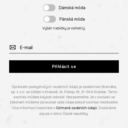
Dámská móda
Pánská móda
Výběr nabídky je volitelný.
Přihlásit se
Správcem poskytnutých osobních údajů je společnost Brandbq
sp. z o.o. se sídlem v Krakově, Al. Pokoju 18, 31-564 Kraków. Tento
souhlas můžete kdykoli odvolat. Nezapomeňte, že v souladu se
zákonem můžeme zpracovat vaše údaje pokud souhlas neodvoláte.
Více informací naleznete v
Ochraně osobních údajů
. Dodáváme
pouze v rámci České republiky.