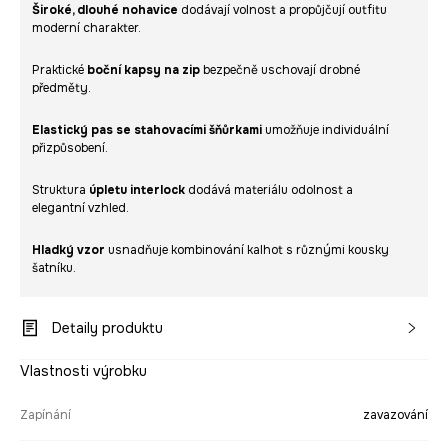
Široké, dlouhé nohavice
dodávají volnost a propůjčují outfitu
moderní charakter.
Praktické
boční kapsy na zip
bezpečně uschovají drobné
předměty.
Elastický pas se stahovacími šňůrkami
umožňuje individuální
přizpůsobení.
Struktura
úpletu interlock
dodává materiálu odolnost a
elegantní vzhled.
Hladký vzor
usnadňuje kombinování kalhot s různými kousky
šatníku.
Detaily produktu
Vlastnosti výrobku
Zapínání
zavazování