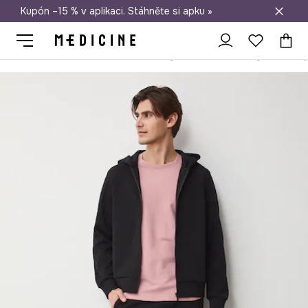
Kupón –15 % v aplikaci. Stáhněte si apku »
Doprava zdarma při nákupu nad 1 200 Kč
Medicine
On
Oblečení
Kalhoty
Teplákové kalhoty
Tepláky