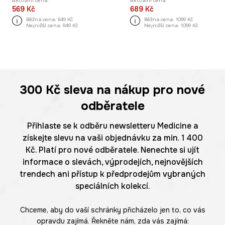
Aktuální cena:
Aktuální cena:
569 Kč
689 Kč
Běžná cena:
949 Kč
Běžná cena:
1099 Kč
Nejnižší cena:
949 Kč
Nejnižší cena:
1099 Kč
300 Kč
sleva na nákup pro nové
odběratele
Přihlaste se k odběru newsletteru Medicine a
získejte slevu na vaši objednávku za min. 1 400
Kč. Platí pro nové odběratele. Nenechte si ujít
informace o slevách, výprodejích, nejnovějších
trendech ani přístup k předprodejům vybraných
speciálních kolekcí.
Chceme, aby do vaší schránky přicházelo jen to, co vás
opravdu zajímá. Řekněte nám, zda vás zajímá: