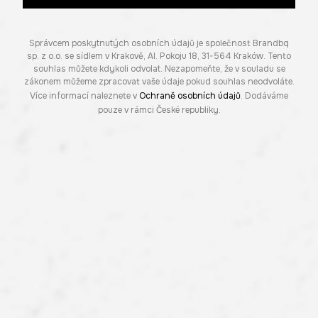
Správcem poskytnutých osobních údajů je společnost Brandbq
sp. z o.o. se sídlem v Krakově, Al. Pokoju 18, 31-564 Kraków. Tento
souhlas můžete kdykoli odvolat. Nezapomeňte, že v souladu se
zákonem můžeme zpracovat vaše údaje pokud souhlas neodvoláte.
Více informací naleznete v
Ochraně osobních údajů
. Dodáváme
pouze v rámci České republiky.