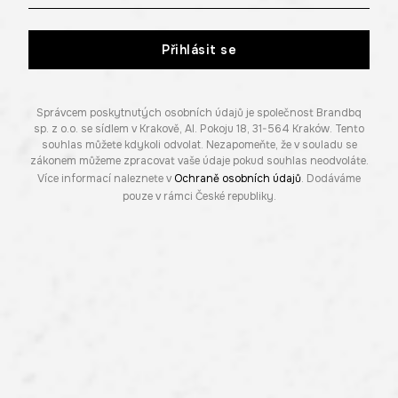
Přihlásit se
Správcem poskytnutých osobních údajů je společnost Brandbq
sp. z o.o. se sídlem v Krakově, Al. Pokoju 18, 31-564 Kraków. Tento
souhlas můžete kdykoli odvolat. Nezapomeňte, že v souladu se
zákonem můžeme zpracovat vaše údaje pokud souhlas neodvoláte.
Více informací naleznete v
Ochraně osobních údajů
. Dodáváme
pouze v rámci České republiky.