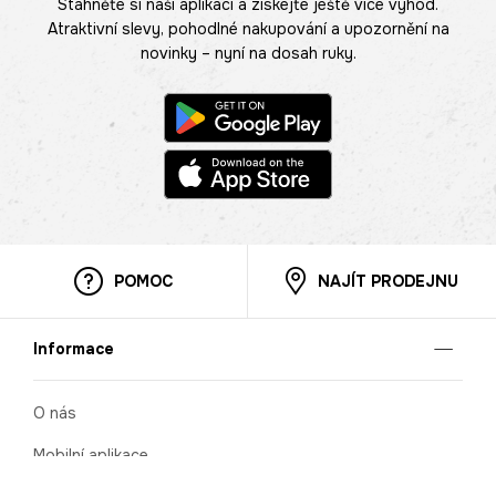
Stáhněte si naši aplikaci a získejte ještě více výhod.
Atraktivní slevy, pohodlné nakupování a upozornění na
novinky – nyní na dosah ruky.
POMOC
NAJÍT PRODEJNU
Informace
O nás
Mobilní aplikace