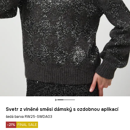
Svetr z vlněné směsi dámský s ozdobnou aplikací
šedá barva RW25-SWDA03
-21%
FINAL SALE