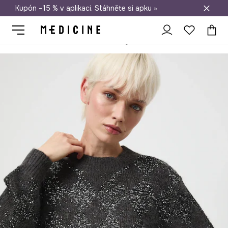
Kupón –15 % v aplikaci. Stáhněte si apku »
Doprava zdarma při nákupu nad 1 200 Kč
Medicine
Ona
Oblečení
Svetry
Bez zapínání