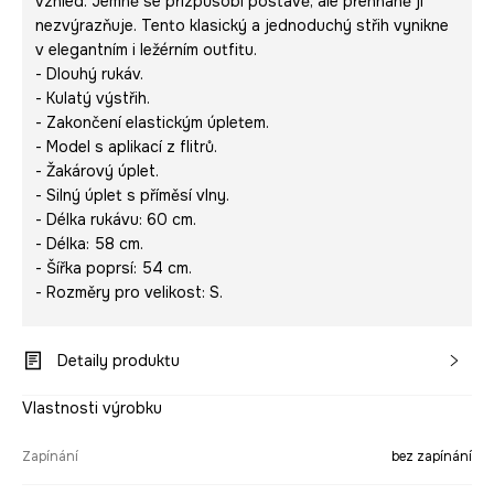
vzhled. Jemně se přizpůsobí postavě, ale přehnaně ji
nezvýrazňuje. Tento klasický a jednoduchý střih vynikne
v elegantním i ležérním outfitu.
- Dlouhý rukáv.
- Kulatý výstřih.
- Zakončení elastickým úpletem.
- Model s aplikací z flitrů.
- Žakárový úplet.
- Silný úplet s příměsí vlny.
- Délka rukávu: 60 cm.
- Délka: 58 cm.
- Šířka poprsí: 54 cm.
- Rozměry pro velikost: S.
Detaily produktu
Vlastnosti výrobku
Zapínání
bez zapínání