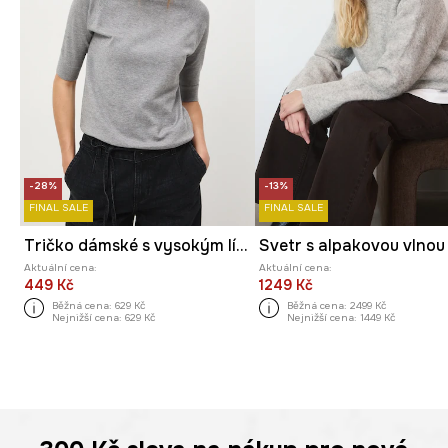
-28%
-13%
FINAL SALE
FINAL SALE
Tričko dámské s vysokým límcem
Aktuální cena:
Aktuální cena:
449 Kč
1249 Kč
Běžná cena:
629 Kč
Běžná cena:
2499 Kč
Nejnižší cena:
629 Kč
Nejnižší cena:
1449 Kč