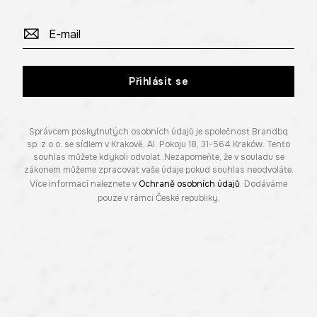
Přihlásit se
Správcem poskytnutých osobních údajů je společnost Brandbq
sp. z o.o. se sídlem v Krakově, Al. Pokoju 18, 31-564 Kraków. Tento
souhlas můžete kdykoli odvolat. Nezapomeňte, že v souladu se
zákonem můžeme zpracovat vaše údaje pokud souhlas neodvoláte.
Více informací naleznete v
Ochraně osobních údajů
. Dodáváme
pouze v rámci České republiky.