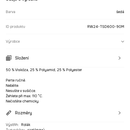
Barva
šedá
ID produktu
RW24-TSD600-90M
Výrobce
Složení
50 % Viskóza, 25 % Polyamid, 25 % Polyester
Perte ručně.
Nebělte.
Nesušte v sušičce.
Žehlete při max. 110 °C.
Nečistěte chemicky.
Rozměry
Výstřih
:
Rolák
Typ rukávu
:
raglánový