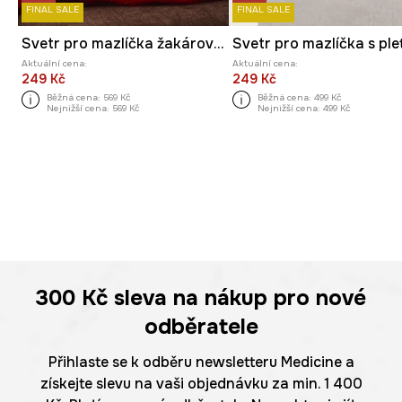
FINAL SALE
FINAL SALE
Svetr pro mazlíčka žakárová tkanina, se vzorem
Aktuální cena:
Aktuální cena:
249 Kč
249 Kč
Běžná cena:
569 Kč
Běžná cena:
499 Kč
Nejnižší cena:
569 Kč
Nejnižší cena:
499 Kč
300 Kč
sleva na nákup pro nové
odběratele
Přihlaste se k odběru newsletteru Medicine a
získejte slevu na vaši objednávku za min. 1 400