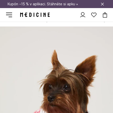
Kupón –15 % v aplikaci. Stáhněte si apku »
Doprava zdarma při nákupu nad 1 200 Kč
Medicine
Ona
Doplňky
Domácí mazlíček – oblečení pro psy