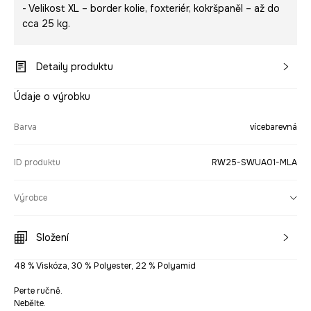
- Velikost XL – border kolie, foxteriér, kokršpaněl – až do
cca 25 kg.
Detaily produktu
Údaje o výrobku
Barva
vícebarevná
ID produktu
RW25-SWUA01-MLA
Výrobce
Složení
48 % Viskóza, 30 % Polyester, 22 % Polyamid
Perte ručně.
Nebělte.