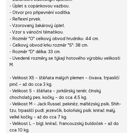
- Úplet s copánkovou vazbou.
- Otvor pro připevnění vodítka.
- Reflexní prvek.
- Vzorovaný žakárový úplet.
- Vzor s vánoční tématikou.
- Rozměr "O" celkový obvod hrudníku: 44 cm.
- Celkový obvod krku rozměr "S": 38 cm.
- Rozměr "D" délka: 33 cm.
- Uvedené rozměry se týkají hotového výrobku velikosti
M.
- Velikost XS – štěňata malých plemen – čivava, trpasličí
pinč – až do cca 3 kg.
- Velikost S – štěňata – jorkšírský teriér, čínský
chocholatý pes, kočky – do cca 4,5 kg.
- Velikost M – Jack Russel, pekinéz, maltézský psík, Shih-
tzu, trpasličí pudl, jezevčík, boloňský psík, knírač malý,
velké kočky – až do cca 7 kg.
- Velikost L – bígl, knírač, francouzský buldoček – až do
cca 10 kg.