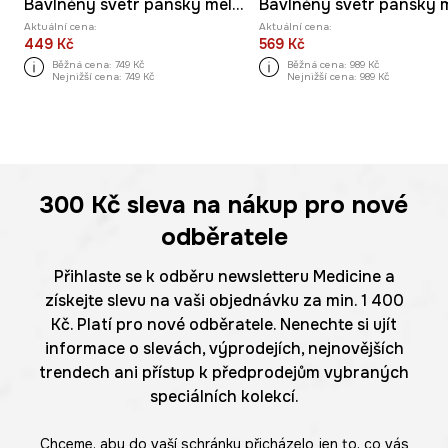
Bavlněný svetr pánský melanžový
Aktuální cena:
Aktuální cena:
449 Kč
569 Kč
Běžná cena:
749 Kč
Běžná cena:
989 Kč
Nejnižší cena:
749 Kč
Nejnižší cena:
989 Kč
300 Kč
sleva na nákup pro nové
odběratele
Přihlaste se k odběru newsletteru Medicine a
získejte slevu na vaši objednávku za min. 1 400
Kč. Platí pro nové odběratele. Nenechte si ujít
informace o slevách, výprodejích, nejnovějších
trendech ani přístup k předprodejům vybraných
speciálních kolekcí.
Chceme, aby do vaší schránky přicházelo jen to, co vás