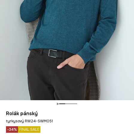
Rolák pánský
tyrkysový RW24-SWM051
-34%
FINAL SALE