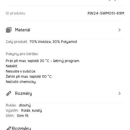
ID produktu
RW24-SWM051-69M
Materiál
Celý produkt
:
70% Viskóza, 30% Polyamid
Pokyny pro údržbu
:
Prát při max. teplotě 30 °C – šetrný program.
Nebělit.
Nesušte v sušičce.
Žehlit při max. teplotě 110 °C.
Nečistit chemicky.
Rozměry
Rukáv
:
dlouhý
Výstřih
:
Rolák, kulatý
Střih
:
Slim fit
Rozměry