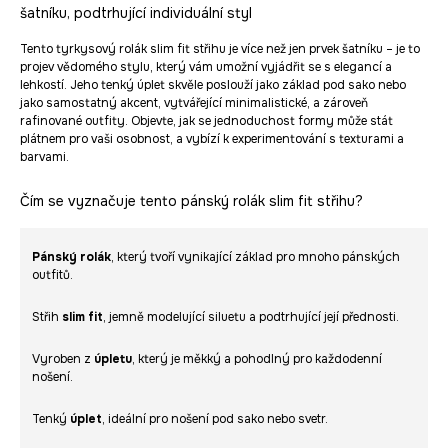
šatníku, podtrhující individuální styl
Tento tyrkysový rolák slim fit střihu je více než jen prvek šatníku – je to
projev vědomého stylu, který vám umožní vyjádřit se s elegancí a
lehkostí. Jeho tenký úplet skvěle poslouží jako základ pod sako nebo
jako samostatný akcent, vytvářející minimalistické, a zároveň
rafinované outfity. Objevte, jak se jednoduchost formy může stát
plátnem pro vaši osobnost, a vybízí k experimentování s texturami a
barvami.
Čím se vyznačuje tento pánský rolák slim fit střihu?
Pánský rolák
, který tvoří vynikající základ pro mnoho pánských
outfitů.
Střih
slim fit
, jemně modelující siluetu a podtrhující její přednosti.
Vyroben z
úpletu
, který je měkký a pohodlný pro každodenní
nošení.
Tenký
úplet
, ideální pro nošení pod sako nebo svetr.