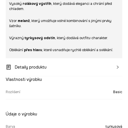
Vysoký
rolákový výstřih
, který dodává eleganci a chrání před
chladem.
Vzor
melanž
, který umožňuje volné kombinování s jinými prvky
šatníku.
Výrazný
tyrkysový odstín
, který dodává outfitu charakter.
Oblékání
přes hlavu
, které usnadňuje rychlé oblékání a svlékání.
Detaily produktu
Vlastnosti výrobku
Rozlišení
Basic
Údaje o výrobku
Barva
tyrkysová