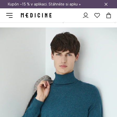
Kupón –15 % v aplikaci. Stáhněte si apku »
Doprava zdarma při nákupu nad 1 200 Kč
Medicine
On
Oblečení
Svetry
Bez zapínání
Rolák pánský