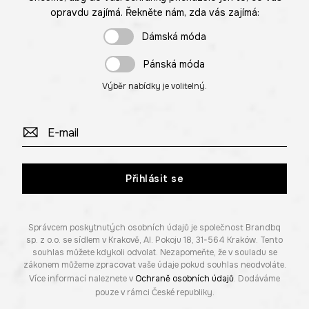
opravdu zajímá. Řekněte nám, zda vás zajímá:
Dámská móda
Pánská móda
Výběr nabídky je volitelný.
Přihlásit se
Správcem poskytnutých osobních údajů je společnost Brandbq
sp. z o.o. se sídlem v Krakově, Al. Pokoju 18, 31-564 Kraków. Tento
souhlas můžete kdykoli odvolat. Nezapomeňte, že v souladu se
zákonem můžeme zpracovat vaše údaje pokud souhlas neodvoláte.
Více informací naleznete v
Ochraně osobních údajů
. Dodáváme
pouze v rámci České republiky.