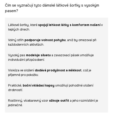
Čím se vyznačují tyto dámské látkové šortky s vysokým
pasem?
Látkové šortky, které
spojují lehkost látky s komfortem nošení
v
teplých dnech.
Volný střih
podporuje volnost pohybu
, aniž by omezoval při
každodenních aktivitách.
Vysoký pas
modeluje siluetu
a zavazovací pásek umožňuje
individuální přizpůsobení.
Viskóza ve složení
dodává prodyšnost a měkkost
, což je
příjemné pro pokožku.
Praktické,
boční vkládací kapsy
umožňují pohodlné uložení
drobností.
Rostlinný, vícebarevný vzor
oživuje outfit
a jeho rozmístění je
jedinečné.