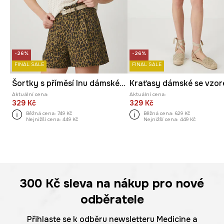
-26%
-26%
FINAL SALE
FINAL SALE
Šortky s příměsí lnu dámské s páskem a vzorem více barev
Aktuální cena:
Aktuální cena:
329 Kč
329 Kč
Běžná cena:
749 Kč
Běžná cena:
629 Kč
Nejnižší cena:
449 Kč
Nejnižší cena:
449 Kč
300 Kč
sleva na nákup pro nové
odběratele
Přihlaste se k odběru newsletteru Medicine a