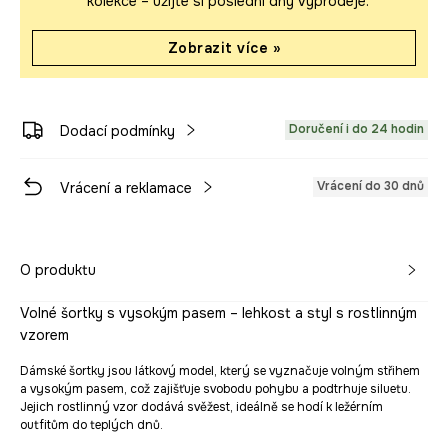
kolekce – užijte si poslední dny výprodeje.
Zobrazit více »
Doručení i do 24 hodin
Dodací podmínky
Vrácení do 30 dnů
Vrácení a reklamace
O produktu
Volné šortky s vysokým pasem – lehkost a styl s rostlinným
vzorem
Dámské šortky jsou látkový model, který se vyznačuje volným střihem
a vysokým pasem, což zajišťuje svobodu pohybu a podtrhuje siluetu.
Jejich rostlinný vzor dodává svěžest, ideálně se hodí k ležérním
outfitům do teplých dnů.