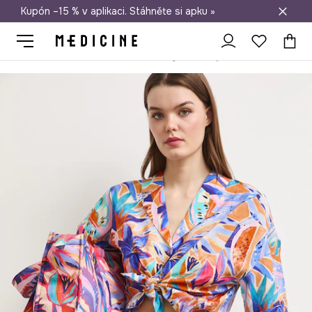
Kupón –15 % v aplikaci. Stáhněte si apku »
Doprava zdarma při nákupu nad 1 200 Kč
Medicine
Ona
Oblečení
Šortky
Šortky dámské s viskózou