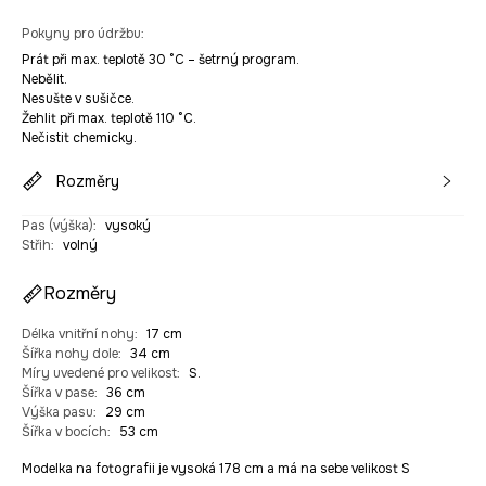
Pokyny pro údržbu
:
Prát při max. teplotě 30 °C – šetrný program.
Nebělit.
Nesušte v sušičce.
Žehlit při max. teplotě 110 °C.
Nečistit chemicky.
Rozměry
Pas (výška)
:
vysoký
Střih
:
volný
Rozměry
Délka vnitřní nohy
:
17 cm
Šířka nohy dole
:
34 cm
Míry uvedené pro velikost
:
S.
Šířka v pase
:
36 cm
Výška pasu
:
29 cm
Šířka v bocích
:
53 cm
Modelka na fotografii je vysoká 178 cm a má na sebe velikost S