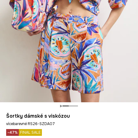
Šortky dámské s viskózou
vícebarevné RS26-SZDA07
-47%
FINAL SALE