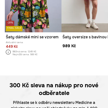
-21%
FINAL SALE
Šaty dámské mini se vzorem
Aktuální cena:
989 Kč
449 Kč
Běžná cena:
1249 Kč
Nejnižší cena:
569 Kč
300 Kč
sleva na nákup pro nové
odběratele
Přihlaste se k odběru newsletteru Medicine a