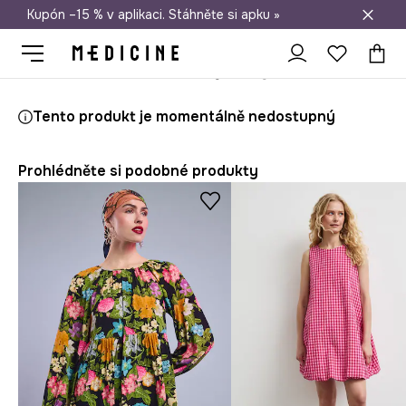
Kupón –15 % v aplikaci. Stáhněte si apku »
Doprava zdarma při nákupu nad 1 200 Kč
Medicine
Ona
Oblečení
Šaty
Tento produkt je momentálně nedostupný
Prohlédněte si podobné produkty