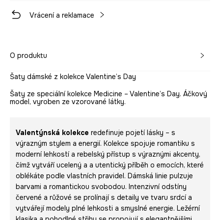
Vrácení a reklamace
O produktu
Šaty dámské z kolekce Valentine’s Day
Šaty ze speciální kolekce Medicine – Valentine’s Day. Áčkový
model, vyroben ze vzorované látky.
Valentýnská kolekce
redefinuje pojetí lásky – s
výrazným stylem a energií. Kolekce spojuje romantiku s
moderní lehkostí a rebelský přístup s výraznými akcenty,
čímž vytváří ucelený a a utentický příběh o emocích, které
oblékáte podle vlastních pravidel. Dámská linie pulzuje
barvami a romantickou svobodou. Intenzivní odstíny
červené a růžové se prolínají s detaily ve tvaru srdcí a
vytvářejí modely plné lehkosti a smyslné energie. Ležérní
klasika a pohodlné střihy se propojují s elegantnějšími