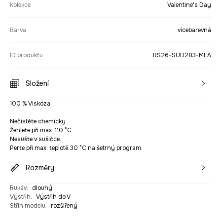
Kolekce
Valentine's Day
Barva
vícebarevná
ID produktu
RS26-SUD283-MLA
Složení
100 % Viskóza
Nečistěte chemicky.
Žehlete při max. 110 °C.
Nesušte v sušičce.
Perte při max. teplotě 30 °C na šetrný program.
Rozměry
Rukáv
:
dlouhý
Výstřih
:
Výstřih do V
Střih modelu
:
rozšířený