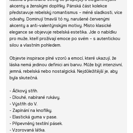
akcenty a ženskými doplňky. Pánská část kolekce
představuje rebelský romantismus – méně sladkosti, více
odvahy. Dominují tmavší tó ny, narušené červenými
akcenty a anti-valentýnskými motivy. Místo klasické
elegance se objevuje rebelská estetika. Jde o nabídku
pro muže, kteří prožívají emoce po svém – s autentickou
silou a vlastním pohledem.
Objevte inspirace plné vzorů a emocí, které ukazují, že
láska nemá jedinou definici ani barvu. Může být intenzivní,
jemná, rebelská nebo nostalgická. Nejdůležitější je, aby
byla skutečná.
- Áčkový střih.
- Dlouhé, nabírané rukávy.
- Výstřih do V.
- Zapínání na knoflíky.
- Elastická guma v pase.
- Připevněný textilní pásek.
- Vzorovaná látka.