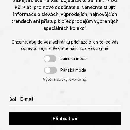
získejte slevu na vaši objednávku za min. 1 400
Kč. Platí pro nové odběratele. Nenechte si ujít
informace o slevách, výprodejích, nejnovějších
trendech ani přístup k předprodejům vybraných
speciálních kolekcí.
Chceme, aby do vaší schránky přicházelo jen to, co vás
opravdu zajímá. Řekněte nám, zda vás zajímá:
Dámská móda
Pánská móda
Výběr nabídky je volitelný.
Přihlásit se