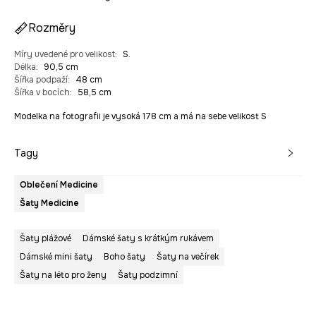
Rozměry
Míry uvedené pro velikost
:
S.
Délka
:
90,5 cm
Šířka podpaží
:
48 cm
Šířka v bocích
:
58,5 cm
Modelka na fotografii je vysoká 178 cm a má na sebe velikost S
Tagy
Oblečení Medicine
Šaty Medicine
Šaty plážové
Dámské šaty s krátkým rukávem
Dámské mini šaty
Boho šaty
Šaty na večírek
Šaty na léto pro ženy
Šaty podzimní