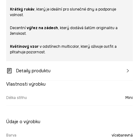
Krátký rukáv
, který je ideální pro slunečné dny a podporuje
volnost.
Decentní
výřez na zádech
, který dodává šatům originalitu a
ženskost.
Květinový vzor
v odstínech multicolor, který oživuje outfit a
přitahuje pozornost.
Detaily produktu
Vlastnosti výrobku
Délka střihu
Mini
Údaje o výrobku
Barva
vícebarevná