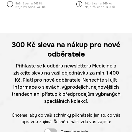
Běžná cena:
749 Kč
Běžná cena:
989 Kč
Nejnižší cena:
749 Kč
Nejnižší cena:
689 Kč
300 Kč
sleva na nákup pro nové
odběratele
Přihlaste se k odběru newsletteru Medicine a
získejte slevu na vaši objednávku za min. 1 400
Kč. Platí pro nové odběratele. Nenechte si ujít
informace o slevách, výprodejích, nejnovějších
trendech ani přístup k předprodejům vybraných
speciálních kolekcí.
Chceme, aby do vaší schránky přicházelo jen to, co vás
opravdu zajímá. Řekněte nám, zda vás zajímá: