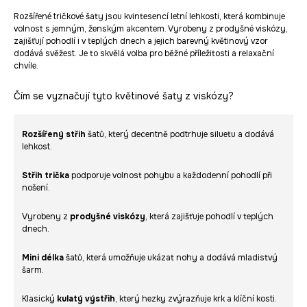
Rozšířené tričkové šaty jsou kvintesencí letní lehkosti, která kombinuje
volnost s jemným, ženským akcentem. Vyrobeny z prodyšné viskózy,
zajišťují pohodlí i v teplých dnech a jejich barevný květinový vzor
dodává svěžest. Je to skvělá volba pro běžné příležitosti a relaxační
chvíle.
Čím se vyznačují tyto květinové šaty z viskózy?
Rozšířený střih
šatů, který decentně podtrhuje siluetu a dodává
lehkost.
Střih trička
podporuje volnost pohybu a každodenní pohodlí při
nošení.
Vyrobeny z
prodyšné viskózy
, která zajišťuje pohodlí v teplých
dnech.
Mini délka
šatů, která umožňuje ukázat nohy a dodává mladistvý
šarm.
Klasický
kulatý výstřih
, který hezky zvýrazňuje krk a klíční kosti.