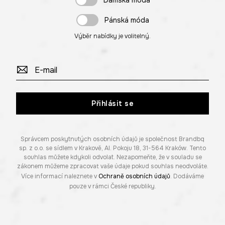
Dámská móda
Pánská móda
Výběr nabídky je volitelný.
Přihlásit se
Správcem poskytnutých osobních údajů je společnost Brandbq
sp. z o.o. se sídlem v Krakově, Al. Pokoju 18, 31-564 Kraków. Tento
souhlas můžete kdykoli odvolat. Nezapomeňte, že v souladu se
zákonem můžeme zpracovat vaše údaje pokud souhlas neodvoláte.
Více informací naleznete v
Ochraně osobních údajů
. Dodáváme
pouze v rámci České republiky.