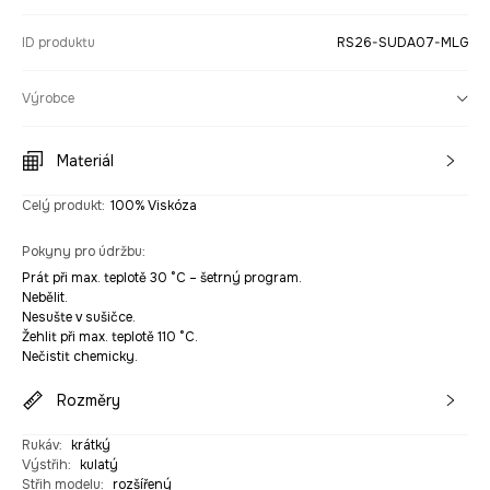
ID produktu
RS26-SUDA07-MLG
Výrobce
Materiál
Celý produkt
:
100% Viskóza
Pokyny pro údržbu
:
Prát při max. teplotě 30 °C – šetrný program.
Nebělit.
Nesušte v sušičce.
Žehlit při max. teplotě 110 °C.
Nečistit chemicky.
Rozměry
Rukáv
:
krátký
Výstřih
:
kulatý
Střih modelu
:
rozšířený