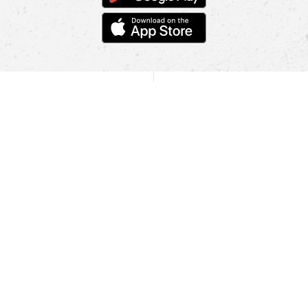
POMOC
NAJÍT PRODEJNU
Informace
O nás
Mobilní aplikace
Podmínky pro prezentaci zboží
Blog
Kontakt
Bezpečnost