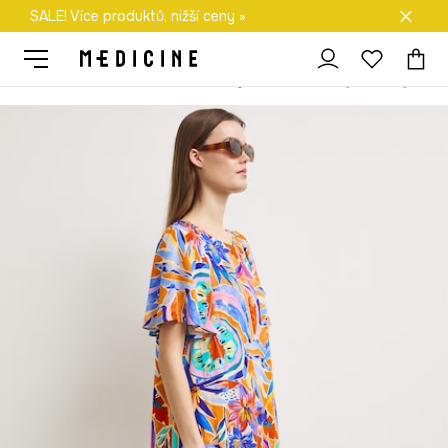
SALE! Více produktů, nižší ceny »
Doprava zdarma při nákupu nad 1 200 Kč
Medicine
Ona
Oblečení
Šaty
Rozšířené šaty z viskózy