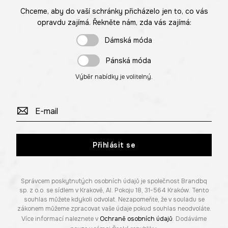
Chceme, aby do vaší schránky přicházelo jen to, co vás
opravdu zajímá. Řekněte nám, zda vás zajímá:
Dámská móda
Pánská móda
Výběr nabídky je volitelný.
Přihlásit se
Správcem poskytnutých osobních údajů je společnost Brandbq
sp. z o.o. se sídlem v Krakově, Al. Pokoju 18, 31-564 Kraków. Tento
souhlas můžete kdykoli odvolat. Nezapomeňte, že v souladu se
zákonem můžeme zpracovat vaše údaje pokud souhlas neodvoláte.
Více informací naleznete v
Ochraně osobních údajů
. Dodáváme