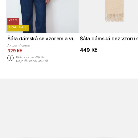
-34%
FINAL SALE
Šála dámská se vzorem a viskózou
Aktuální cena:
449 Kč
329 Kč
Běžná cena:
499 Kč
Nejnižší cena:
499 Kč