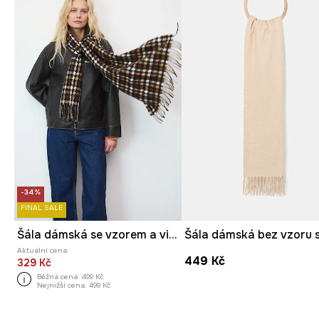
-34%
FINAL SALE
Šála dámská se vzorem a viskózou
Aktuální cena:
449 Kč
329 Kč
Běžná cena:
499 Kč
Nejnižší cena:
499 Kč