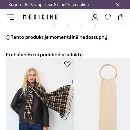
Kupón –15 % v aplikaci. Stáhněte si apku »
Doprava zdarma při nákupu nad 1 200 Kč
Medicine
Ona
Doplňky
Šály a šátky
Šály
Tento produkt je momentálně nedostupný
Prohlédněte si podobné produkty