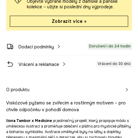
Objevte vybrané modely z dámské a pánské
kolekce – užijte si poslední dny výprodeje.
Zobrazit více »
Doručení i do 24 hodin
Dodací podmínky
Vrácení do 30 dnů
Vrácení a reklamace
O produktu
Viskózové pyžamo se zvířecím a rostlinným motivem – pro
chvíle odpočinku v pohodlí domova
Ilona Tambor x Medicine
je jedinečný projekt, který propojuje módu s
uměleckou ilustrací a proměňuje oblečení v plátno pro mystické příběhy
a bohatou symboliku. Ilustrace umělkyně byly na látky a doplňky
přeneseny s maximální péčí o detail tak, aby si zachovaly hloubku