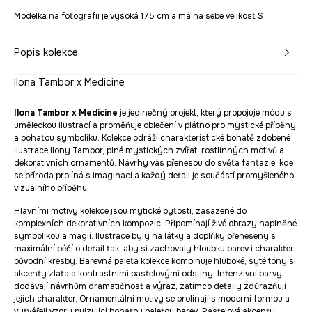
Modelka na fotografii je vysoká 175 cm a má na sebe velikost S
Popis kolekce
Ilona Tambor x Medicine
Ilona Tambor x Medicine
je jedinečný projekt, který propojuje módu s
uměleckou ilustrací a proměňuje oblečení v plátno pro mystické příběhy
a bohatou symboliku. Kolekce odráží charakteristické bohatě zdobené
ilustrace Ilony Tambor, plné mystických zvířat, rostlinných motivů a
dekorativních ornamentů. Návrhy vás přenesou do světa fantazie, kde
se příroda prolíná s imaginací a každý detail je součástí promyšleného
vizuálního příběhu.
Hlavními motivy kolekce jsou mytické bytosti, zasazené do
komplexních dekorativních kompozic. Připomínají živé obrazy naplněné
symbolikou a magií. Ilustrace byly na látky a doplňky přeneseny s
maximální péčí o detail tak, aby si zachovaly hloubku barev i charakter
původní kresby. Barevná paleta kolekce kombinuje hluboké, syté tóny s
akcenty zlata a kontrastními pastelovými odstíny. Intenzivní barvy
dodávají návrhům dramatičnost a výraz, zatímco detaily zdůrazňují
jejich charakter. Ornamentální motivy se prolínají s moderní formou a
vytvářejí vzory pulzující bohatou paletou barev. Pastelové akcenty