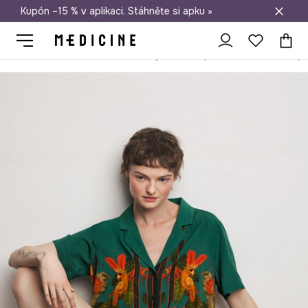
Kupón –15 % v aplikaci. Stáhněte si apku »
Doprava zdarma při nákupu nad 1 200 Kč
Medicine
Ona
Oblečení
Pyžama