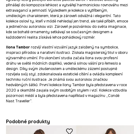
přinášejí do kompozice lehkost a vytvářejí harmonickou rovnováhu mezi
extravagancí a jemností. Výsledkem je kolekce s vytříbeným,
uměleckým charakterem, která je zároveň odvážná i elegantní. Tato
kolekce osloví ty, kteří v módě nehledají jen trend, ale také příběh, emoce
a jedinečnou autorskou vizi. Zároveň je pozvánkou do světa imaginace,
kde se bohaté ornamenty setkávají se současným designem a
každodenní realita získává lehce pohádkový rozměr.
Ilona Tambor
rozvíjí vlastní vizuální jazyk založený na symbolice,
inspiraci přírodou a narativní ilustraci. Získala magisterský titul v oboru
výtvarného umění. Po ukončení studia začala Ilona svou profesní
dráhu ve světě módních doplňků, vedená silnou vášní pro řemeslo a
design. Díky svým zkušenostem a uměleckému zázemí postupně
rozvíjela svůj styl, zdokonalovala estetické cítění a ovládla komplexní
techniku ruční ilustrace. Je známá svou autorskou značkou
hedvábných šátků. První kolekce Ilony Tambor byla představena v roce
2020 a okamžitě zaujala svým osobitým stylem i vizí. Kolekce vzbudila
pozornost médií a byla představena například v magazínu „Condé
Nast Traveller“.
Podobné produkty