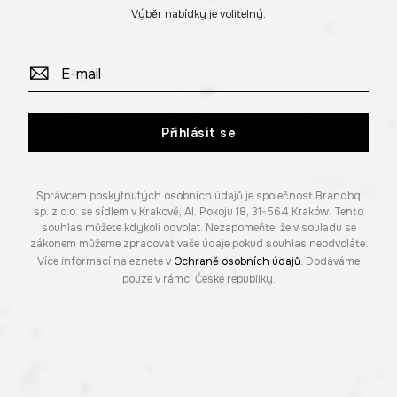
Výběr nabídky je volitelný.
Přihlásit se
Správcem poskytnutých osobních údajů je společnost Brandbq
sp. z o.o. se sídlem v Krakově, Al. Pokoju 18, 31-564 Kraków. Tento
souhlas můžete kdykoli odvolat. Nezapomeňte, že v souladu se
zákonem můžeme zpracovat vaše údaje pokud souhlas neodvoláte.
Více informací naleznete v
Ochraně osobních údajů
. Dodáváme
pouze v rámci České republiky.