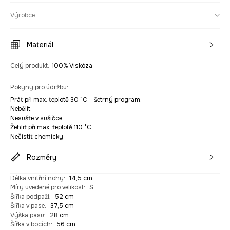
Výrobce
Materiál
Celý produkt
:
100% Viskóza
Pokyny pro údržbu
:
Prát při max. teplotě 30 °C – šetrný program.
Nebělit.
Nesušte v sušičce.
Žehlit při max. teplotě 110 °C.
Nečistit chemicky.
Rozměry
Délka vnitřní nohy
:
14,5 cm
Míry uvedené pro velikost
:
S.
Šířka podpaží
:
52 cm
Šířka v pase
:
37,5 cm
Výška pasu
:
28 cm
Šířka v bocích
:
56 cm