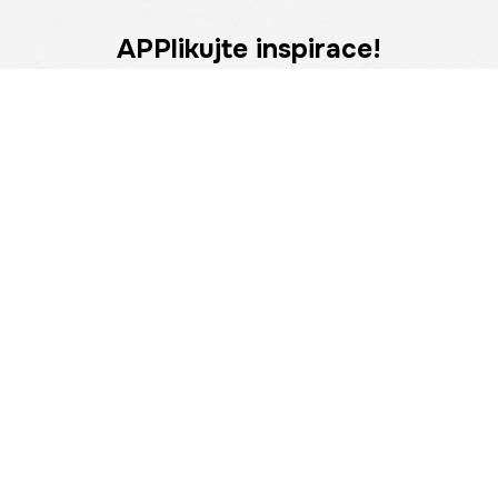
APPlikujte inspirace!
Stáhněte si naši aplikaci a získejte ještě více výhod.
Atraktivní slevy, pohodlné nakupování a upozornění na
novinky – nyní na dosah ruky.
POMOC
NAJÍT PRODEJNU
Informace