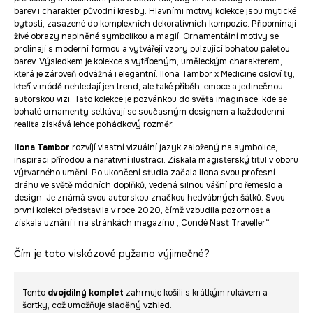
barev i charakter původní kresby. Hlavními motivy kolekce jsou mytické
bytosti, zasazené do komplexních dekorativních kompozic. Připomínají
živé obrazy naplněné symbolikou a magií. Ornamentální motivy se
prolínají s moderní formou a vytvářejí vzory pulzující bohatou paletou
barev. Výsledkem je kolekce s vytříbeným, uměleckým charakterem,
která je zároveň odvážná i elegantní. Ilona Tambor x Medicine osloví ty,
kteří v módě nehledají jen trend, ale také příběh, emoce a jedinečnou
autorskou vizi. Tato kolekce je pozvánkou do světa imaginace, kde se
bohaté ornamenty setkávají se současným designem a každodenní
realita získává lehce pohádkový rozměr.
Ilona Tambor
rozvíjí vlastní vizuální jazyk založený na symbolice,
inspiraci přírodou a narativní ilustraci. Získala magisterský titul v oboru
výtvarného umění. Po ukončení studia začala Ilona svou profesní
dráhu ve světě módních doplňků, vedená silnou vášní pro řemeslo a
design. Je známá svou autorskou značkou hedvábných šátků. Svou
první kolekci představila v roce 2020, čímž vzbudila pozornost a
získala uznání i na stránkách magazínu „Condé Nast Traveller“.
Čím je toto viskózové pyžamo výjimečné?
Tento
dvojdílný komplet
zahrnuje košili s krátkým rukávem a
šortky, což umožňuje sladěný vzhled.