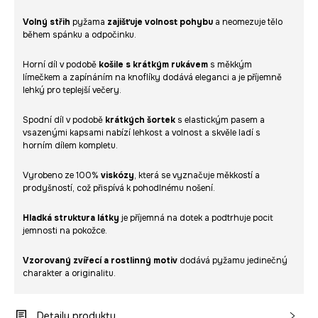
Volný střih
pyžama
zajišťuje volnost pohybu
a neomezuje tělo
během spánku a odpočinku.
Horní díl v podobě
košile s krátkým rukávem
s měkkým
límečkem a zapínáním na knoflíky dodává eleganci a je příjemně
lehký pro teplejší večery.
Spodní díl v podobě
krátkých šortek
s elastickým pasem a
vsazenými kapsami nabízí lehkost a volnost a skvěle ladí s
horním dílem kompletu.
Vyrobeno ze 100%
viskózy
, která se vyznačuje měkkostí a
prodyšností, což přispívá k pohodlnému nošení.
Hladká struktura látky
je příjemná na dotek a podtrhuje pocit
jemnosti na pokožce.
Vzorovaný zvířecí a rostlinný motiv
dodává pyžamu jedinečný
charakter a originalitu.
Detaily produktu