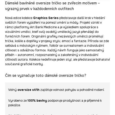
Dámské bavlněné oversize tričko se zvířecím motivem –
výrazný prvek v každodenních outfitech
Nová edice kolekce
Graphics Series
představuje další krok v hledání
svěžích forem vyjádření na pomezí umění a módy. Projekt vznikl v
rámci platformy Art Bank Medicine a je výsledkem spolupráce s
vizuálními umělci, kteří svůj osobitý umělecký jazyk přenášejí do
funkčních forem. Originální grafiky nezávislých umělců proměňují
trička, košile a doplňky v projevy stylu, emocí a fantazie. Příroda se zde
setkává s městským rytmem, folklór se surrealismem a individuální
citlivost s odvážnou formou. Každý návrh funguje jako samostatný
příběh – autonomní, rozpoznatelný a zakořeněný v individuální
citlivosti autora. Kolekce nedefinuje jeden styl, ale představuje bohatství
současné grafické tvorby.
Čím se vyznačuje toto dámské oversize tričko?
Volný
oversize střih
zajišťuje volnost pohybu a pohodlné nošení.
Vyrobeno ze
100% bavlny
podporuje prodyšnost a je příjemné k
pokožce.