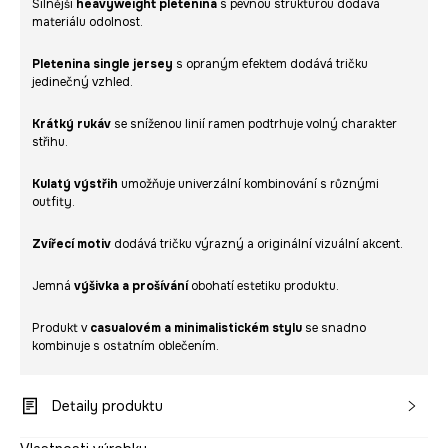
Silnější
heavyweight pletenina
s pevnou strukturou dodává
materiálu odolnost.
Pletenina single jersey
s opraným efektem dodává tričku
jedinečný vzhled.
Krátký rukáv
se sníženou linií ramen podtrhuje volný charakter
střihu.
Kulatý výstřih
umožňuje univerzální kombinování s různými
outfity.
Zvířecí motiv
dodává tričku výrazný a originální vizuální akcent.
Jemná
výšivka a prošívání
obohatí estetiku produktu.
Produkt v
casualovém a minimalistickém stylu
se snadno
kombinuje s ostatním oblečením.
Detaily produktu