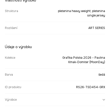
Vlastnosti výrobku
Struktura
pletenina heavy weight, pletenina
single jersey
Rozlišení
ART SERIES
Údaje o výrobku
Kolekce
Grafika Polska 2026 – Paulina
Kmak-Domiter (MoonDay)
Barva
šedá
ID produktu
RS26-TSD454-GRX
Výrobce