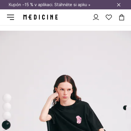
Kupón –15 % v aplikaci. Stáhněte si apku »
Doprava zdarma při nákupu nad 1 200 Kč
Medicine
Ona
Oblečení
Trička