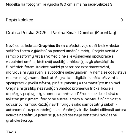
Modelka na fotografii je vysoká 180 cm a má na sebe velikost S
Popis kolekce
Grafika Polska 2026 – Paulina Kmak-Domiter (MoonDay)
Nová edice kolekce
Graphics Series
představuje další krok v hledání
svěžích forem vyjádření na pomezí umění a módy. Projekt vznikl v
rámci platformy Art Bank Medicine a je výsledkem spolupráce s
vizuálními umělci, kteří svůj osobitý umělecký jazyk přenášejí do
funkčních forem. Kolekce nabízí prostor pro experimentování,
individuální vyprávění a svobodné sebevyjádření, v němž se oděv stává
nositelem významu. Ilustrátoři, grafici a digitální umělci přizvaní ke
spolupráci vytvořili návrhy plné symboliky a rozmanitých inspirací.
Originální grafiky nezávislých umělců proměňují trička, košile a
doplňky v projevy stylu, emocí a fantazie. Příroda se zde setkává s
městským rytmem, folklór se surrealismem a individuální citlivost s
odvážnou formou. Každý návrh funguje jako samostatný příběh –
autonomní, rozpoznatelný a zakořeněný v individuální citlivosti autora.
Kolekce nedefinuje jeden styl, ale představuje bohatství současné
grafické tvorby.
Tagy