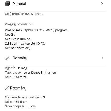
Materiál
Celý produkt
:
100% Bavlna
Pokyny pro údržbu
:
Prát při max. teplotě 30 °C – šetrný program.
Nebělit.
Nesušte v sušičce.
Žehlit při max. teplotě 110 °C.
Nečistit chemicky.
Rozměry
Výstřih
:
kulatý
Typ rukávu
:
se sníženou linií ramen
Střih
:
Oversize
Rozměry
Míry uvedené pro velikost
:
S.
Délka
:
59,5 cm
Šířka podpaží
:
56 cm