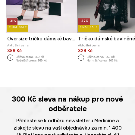
-31%
-42%
FINAL SALE
FINAL SALE
Oversize tričko dámské bavlněné by Joanna Gniady, Graphics Series
Aktuální cena:
Aktuální cena:
389 Kč
329 Kč
Běžná cena:
569 Kč
Běžná cena:
569 Kč
Nejnižší cena:
569 Kč
Nejnižší cena:
569 Kč
300 Kč
sleva na nákup pro nové
odběratele
Přihlaste se k odběru newsletteru Medicine a
získejte slevu na vaši objednávku za min. 1 400