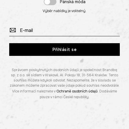
Pánská móda
Výběr nabídky je volitelný.
Přihlásit se
Správcem poskytnutých osobních údajů je společnost Brandbq
sp. z o.o. se sídlem v Krakově, Al. Pokoju 18, 31-564 Kraków. Tento
souhlas můžete kdykoli odvolat. Nezapomeňte, že v souladu se
zákonem můžeme zpracovat vaše údaje pokud souhlas neodvoláte.
Více informací naleznete v
Ochraně osobních údajů
. Dodáváme
pouze v rámci České republiky.