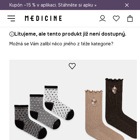
Kupón –15 % v aplikaci. Stáhněte si apku »
Doprava zdarma při nákupu nad 1 200 Kč
Litujeme, ale tento produkt již není dostupný.
Možná se Vám zalíbí něco jiného z téže kategorie?