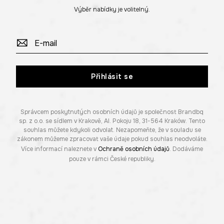
Výběr nabídky je volitelný.
Přihlásit se
Správcem poskytnutých osobních údajů je společnost Brandbq
sp. z o.o. se sídlem v Krakově, Al. Pokoju 18, 31-564 Kraków. Tento
souhlas můžete kdykoli odvolat. Nezapomeňte, že v souladu se
zákonem můžeme zpracovat vaše údaje pokud souhlas neodvoláte.
Více informací naleznete v
Ochraně osobních údajů
. Dodáváme
pouze v rámci České republiky.