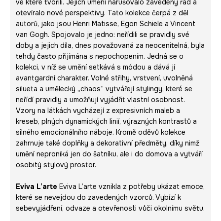
ve které tvořili. Jejich umění narušovalo zavedený řád a
otevíralo nové perspektivy. Tato kolekce čerpá z děl
autorů, jako jsou Henri Matisse, Egon Schiele a Vincent
van Gogh. Spojovalo je jedno: neřídili se pravidly své
doby a jejich díla, dnes považovaná za neocenitelná, byla
tehdy často přijímána s nepochopením. Jedná se o
kolekci, v níž se umění setkává s módou a dává jí
avantgardní charakter. Volné střihy, vrstvení, uvolněná
silueta a umělecký „chaos“ vytvářejí stylingy, které se
neřídí pravidly a umožňují vyjádřit vlastní osobnost.
Vzory na látkách vycházejí z expresivních maleb a
kreseb, plných dynamických linií, výrazných kontrastů a
silného emocionálního náboje. Kromě oděvů kolekce
zahrnuje také doplňky a dekorativní předměty, díky nimž
umění neproniká jen do šatníku, ale i do domova a vytváří
osobitý stylový prostor.
Eviva L’arte
Eviva L’arte vznikla z potřeby ukázat emoce,
které se nevejdou do zavedených vzorců. Vybízí k
sebevyjádření, odvaze a otevřenosti vůči okolnímu světu.