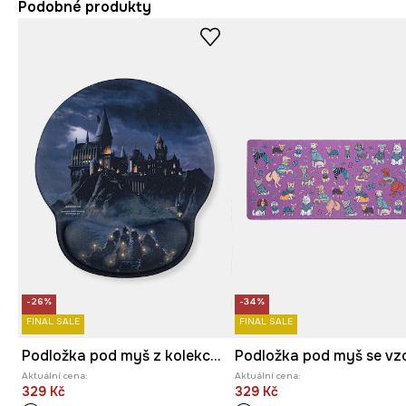
Podobné produkty
-26%
-34%
FINAL SALE
FINAL SALE
Podložka pod myš z kolekce Harry Potter
Aktuální cena:
Aktuální cena:
329 Kč
329 Kč