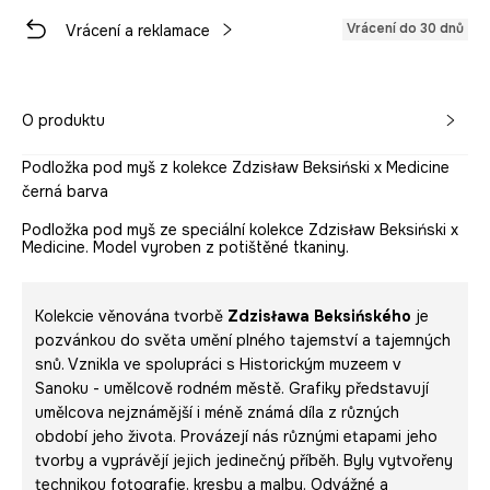
Vrácení do 30 dnů
Vrácení a reklamace
O produktu
Podložka pod myš z kolekce Zdzisław Beksiński x Medicine
černá barva
Podložka pod myš ze speciální kolekce Zdzisław Beksiński x
Medicine. Model vyroben z potištěné tkaniny.
Kolekcie věnována tvorbě
Zdzisława Beksińského
je
pozvánkou do světa umění plného tajemství a tajemných
snů. Vznikla ve spolupráci s Historickým muzeem v
Sanoku - umělcově rodném městě. Grafiky představují
umělcova nejznámější i méně známá díla z různých
období jeho života. Provázejí nás různými etapami jeho
tvorby a vyprávějí jejich jedinečný příběh. Byly vytvořeny
technikou fotografie, kresby a malby. Odvážné a