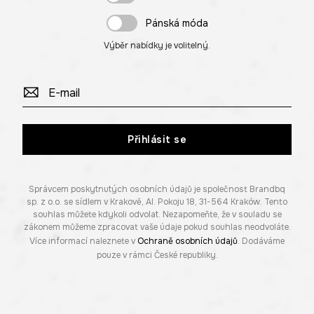
Pánská móda
Výběr nabídky je volitelný.
Přihlásit se
Správcem poskytnutých osobních údajů je společnost Brandbq
sp. z o.o. se sídlem v Krakově, Al. Pokoju 18, 31-564 Kraków. Tento
souhlas můžete kdykoli odvolat. Nezapomeňte, že v souladu se
zákonem můžeme zpracovat vaše údaje pokud souhlas neodvoláte.
Více informací naleznete v
Ochraně osobních údajů
. Dodáváme
pouze v rámci České republiky.