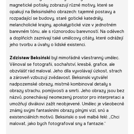
magnetické potisky zobrazují různé motivy, které se
opakují na Beksińského obrazech: tajemné postavy a
rozpadající se budovy, staré gotické katedrály,
melancholické krajiny, apokalyptické vize v jednotném
barevném tónu, ale s různorodou barevností. Na oděvech
a doplňcích zaznívají také umělcovy citáty, které odrážejí
jeho tvorbu a úvahy o lidské existenci.
Zdzisław Beksiński
byl mimořádně všestranný umělec.
Věnoval se fotografii, sochařství, kresbě, grafice, ale
obzvlášť rád maloval. Jeho díla vyvolávají úzkost, strach
a zároveň vzbuzují zvědavost. Beksinski vytvářel
nadpozemské obrazy, mistrně kombinoval detaily s
obrazy strachu, pomíjivosti a smrti. Jeho obrazy jsou bez
názvů, ponechávají neomezený prostor pro interpretaci a
umožňují divákovi zažít neobjevené. Umělec je všeobecně
známý svými fantaskními obrazy plnými vizí, snů a
existenciálních motivů. Beksiński o své malbě řekl: „Chci
malovat, jako bych fotografoval sny a fantazie.“