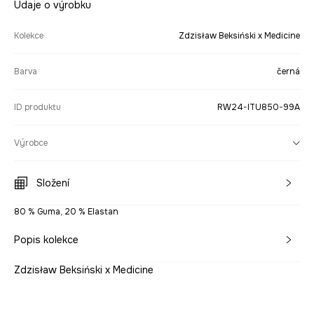
Údaje o výrobku
Kolekce
Zdzisław Beksiński x Medicine
Barva
černá
ID produktu
RW24-ITU850-99A
Výrobce
Složení
80 % Guma, 20 % Elastan
Popis kolekce
Zdzisław Beksiński x Medicine