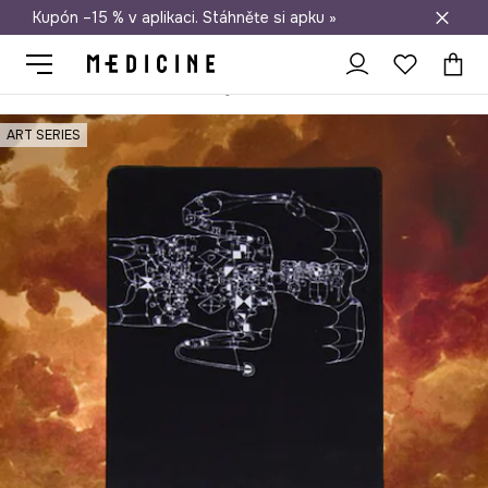
Kupón –15 % v aplikaci. Stáhněte si apku »
Doprava zdarma při nákupu nad 1 200 Kč
Medicine
Home
Životní styl a cestování
Domácí kancelář
Pod
ART SERIES