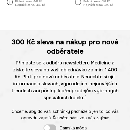
Běžná cena:
449 Kč
Běžná cena:
499 Kč
Nejnižší cena:
449 Kč
Nejnižší cena:
499 Kč
300 Kč
sleva na nákup pro nové
odběratele
Přihlaste se k odběru newsletteru Medicine a
získejte slevu na vaši objednávku za min. 1 400
Kč. Platí pro nové odběratele. Nenechte si ujít
informace o slevách, výprodejích, nejnovějších
trendech ani přístup k předprodejům vybraných
speciálních kolekcí.
Chceme, aby do vaší schránky přicházelo jen to, co vás
opravdu zajímá. Řekněte nám, zda vás zajímá:
Dámská móda