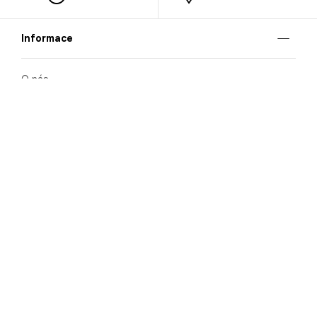
Informace
O nás
Mobilní aplikace
Podmínky pro prezentaci zboží
Blog
Kontakt
Bezpečnost
Cooperation
Nahlašování porušení (whistleblowing)
Kariéra