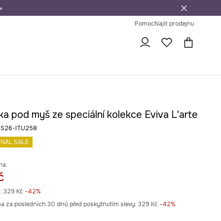
»
dní na vrácení zboží
Pomoc
Najít prodejnu
a pod myš ze speciální kolekce Eviva L'arte
 RS26-ITU258
INAL SALE
na:
č
:
329 Kč
-42%
na za posledních 30 dnů před poskytnutím slevy:
329 Kč
 -42%