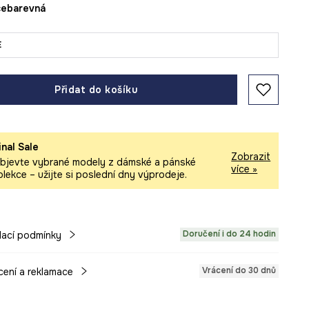
ícebarevná
E
Přidat do košíku
inal Sale
Zobrazit
bjevte vybrané modely z dámské a pánské
více »
olekce – užijte si poslední dny výprodeje.
Doručení i do 24 hodin
ací podmínky
Vrácení do 30 dnů
cení a reklamace