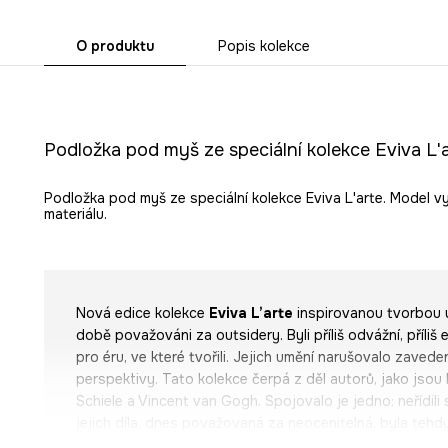
O produktu
Popis kolekce
Podložka pod myš ze speciální kolekce Eviva L'
Podložka pod myš ze speciální kolekce Eviva L'arte. Model 
materiálu.
Nová edice kolekce
Eviva L’arte
inspirovanou tvorbou um
době považováni za outsidery. Byli příliš odvážní, příliš ex
pro éru, ve které tvořili. Jejich umění narušovalo zavede
perspektivy. Tato kolekce čerpá z děl autorů, jako jsou
Schiele a Vincent van Gogh. Spojovalo je jedno: neřídili
jejich díla, dnes považovaná za neocenitelná, byla tehd
nepochopením. Jedná se o kolekci, v níž se umění setká