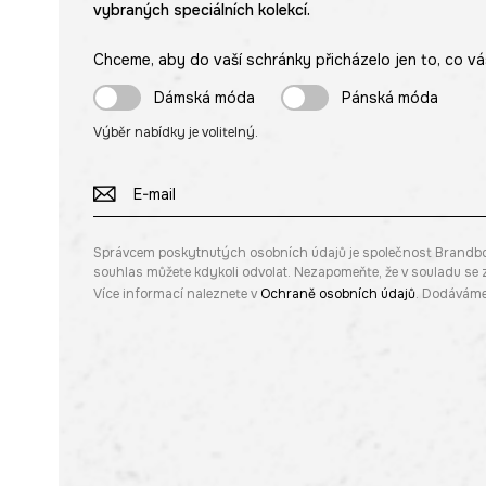
vybraných speciálních kolekcí.
Chceme, aby do vaší schránky přicházelo jen to, co vá
Dámská móda
Pánská móda
Výběr nabídky je volitelný.
Správcem poskytnutých osobních údajů je společnost Brandbq sp
souhlas můžete kdykoli odvolat. Nezapomeňte, že v souladu s
Více informací naleznete v
Ochraně osobních údajů
. Dodáváme 