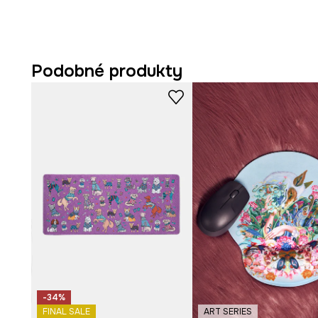
avantgardní charakter. Volné střihy, vrstvení, uvolněná 
vytvářejí stylingy, které se neřídí pravidly a umožňují vy
Vzory na látkách vycházejí z expresivních maleb a kres
linií, výrazných kontrastů a silného emocionálního nábo
Podobné produkty
zahrnuje také doplňky a dekorativní předměty, díky nim
šatníku, ale i do domova a vytváří osobitý stylový prost
Eviva L’arte
Eviva L’arte vznikla z potřeby ukázat emoc
zavedených vzorců. Vybízí k sebevyjádření, odvaze a o
světu.
Vzor zobrazuje koláž inspirovanou dílem „Pivoňky“ od H
- Měkká opěrka zápěstí vám umožní vyhnout se bolesti 
počítače.
- Gelová výplň.
- Protiskluzová vrstva na spodní straně podložky pod 
- Vzorovaný materiál.
- Rozměry: 22,5 x 24,5 cm.
-34%
FINAL SALE
ART SERIES