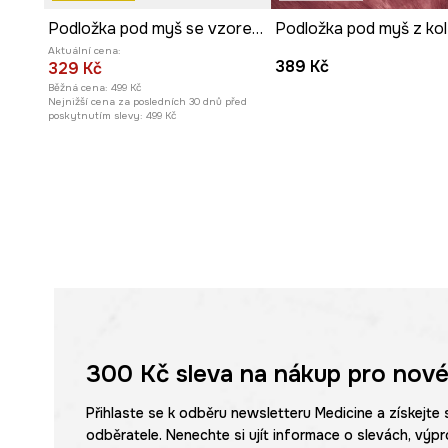
Chcete tento produkt zabalit do dárkového balení? Vyb
Podložka pod myš se vzorem psů
možnost
„Zabalit jako dárek“
a my to uděláme za vás.
Aktuální cena:
389 Kč
329 Kč
Běžná cena:
499 Kč
Nejnižší cena za posledních 30 dnů před
poskytnutím slevy:
499 Kč
300 Kč
sleva na nákup pro nové
Přihlaste se k odběru newsletteru Medicine a získejte 
odběratele. Nenechte si ujít informace o slevách, výpr