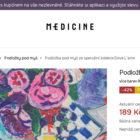
i nákupu nad 1 200 Kč
s kupónem na vše nezlevněné. Stáhněte si aplikaci a využijte slevu 
Odeslání i do 24 hodin
30 
Podložky pod myš
Podložka pod myš ze speciální kolekce Eviva L'arte
Podložk
více barev
-42%
F
Aktuální ce
189 K
Běžná cena
Nejnižší ce