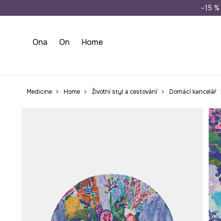
Doprava zdarma př
–15 % 
Ona
On
Home
Medicine
Home
Životní styl a cestování
Domácí kancelář