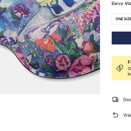
Barva:
v
ONE SIZ
F
O
k
Dod
Vrá