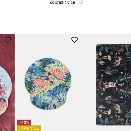
Zobrazit více
ID produktu
RS26
silueta a umělecký „chaos“
jádřit vlastní osobnost.
eb, plných dynamických
Výrobce
je. Kromě oděvů kolekce
ž umění neproniká jen do
or.
e, které se nevejdou do
tevřenosti vůči okolnímu
enriho Matisse.
při dlouhodobé práci u
myš.
-42%
FINAL SALE