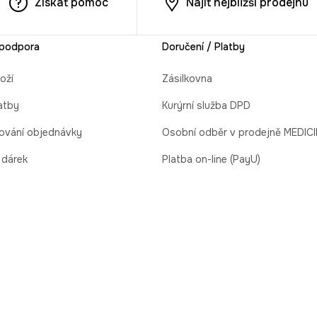
Získat pomoc
Najít nejbližší prodejnu
 podpora
Doručení / Platby
oží
Zásilkovna
atby
Kurýrní služba DPD
ování objednávky
Osobní odběr v prodejně MEDIC
 dárek
Platba on-line (PayU)
odmínky
Platba na dobírku
ží / odstoupení od smlouvy
ýměna a reklamace PRODEJNY
la