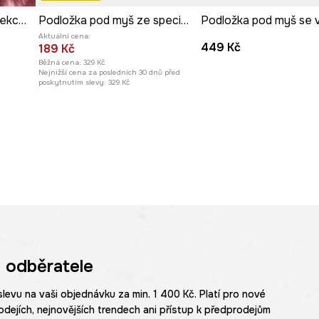
erte v nákupním košíku
Podložka pod myš z kolekce Kit Mizeres x Medicine
Podložka pod myš ze speciální kolekce Eviva L'arte
Podložka pod myš se
Aktuální cena:
449 Kč
189 Kč
Běžná cena:
329 Kč
Nejnižší cena za posledních 30 dnů před
poskytnutím slevy:
329 Kč
 odběratele
slevu na vaši objednávku za min. 1 400 Kč. Platí pro nové
odejích, nejnovějších trendech ani přístup k předprodejům