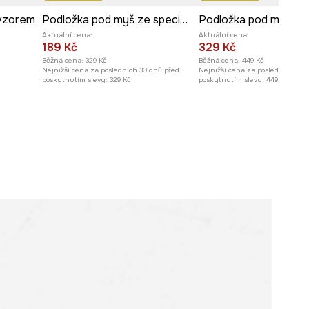
 vzorem
Podložka pod myš ze speciální kolekce Eviva L'arte
Aktuální cena:
Aktuální cena:
189 Kč
329 Kč
Běžná cena:
329 Kč
Běžná cena:
449 Kč
Nejnižší cena za posledních 30 dnů před
Nejnižší cena za posledních 30 
poskytnutím slevy:
329 Kč
poskytnutím slevy:
449 Kč