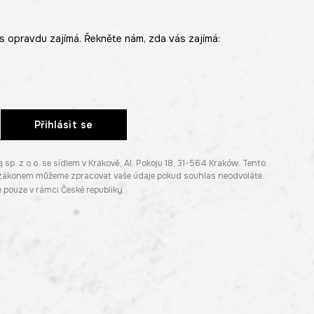
s opravdu zajímá. Řekněte nám, zda vás zajímá:
Přihlásit se
. z o.o. se sídlem v Krakově, Al. Pokoju 18, 31-564 Kraków. Tento
e zákonem můžeme zpracovat vaše údaje pokud souhlas neodvoláte.
pouze v rámci České republiky.