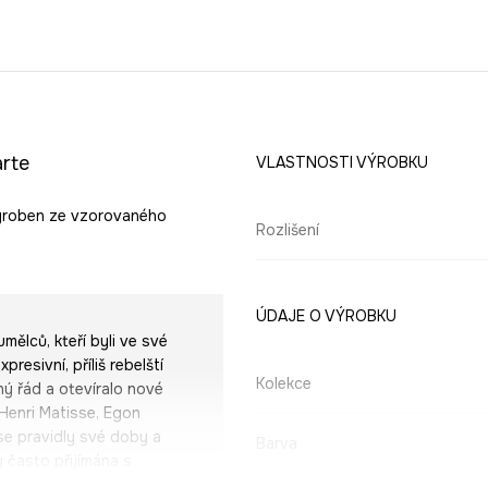
arte
VLASTNOSTI VÝROBKU
vyroben ze vzorovaného
Rozlišení
ÚDAJE O VÝROBKU
ělců, kteří byli ve své
presivní, příliš rebelští
Kolekce
ný řád a otevíralo nové
 Henri Matisse, Egon
 se pravidly své doby a
Barva
y často přijímána s
vá s módou a dává jí