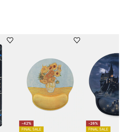
-ITU258-MLA
-42%
-26%
FINAL SALE
FINAL SALE