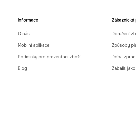
Informace
Zákaznická
O nás
Doručení zb
Mobilní aplikace
Způsoby pl
Podmínky pro prezentaci zboží
Doba zprac
Blog
Zabalit jako
Kontakt
Obchodní p
Bezpečnost
Vrácení zbo
online
Cooperation
Vrácení, v
Nahlašování porušení (whistleblowing)
Další pravid
Kariéra