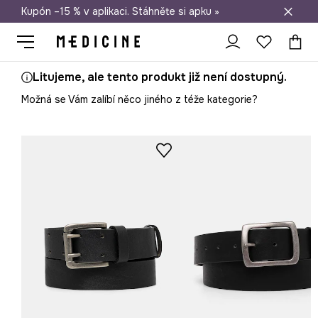
Kupón –15 % v aplikaci. Stáhněte si apku »
Doprava zdarma při nákupu nad 1 200 Kč
Litujeme, ale tento produkt již není dostupný.
Možná se Vám zalíbí něco jiného z téže kategorie?