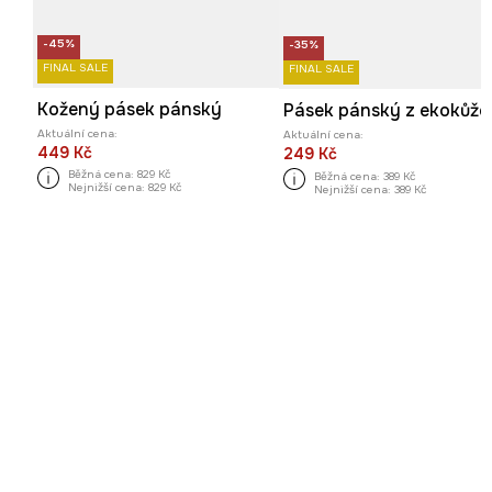
-45%
-35%
FINAL SALE
FINAL SALE
Kožený pásek pánský
Aktuální cena:
Aktuální cena:
449 Kč
249 Kč
Běžná cena:
829 Kč
Běžná cena:
389 Kč
Nejnižší cena:
829 Kč
Nejnižší cena:
389 Kč