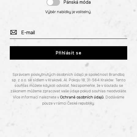
Pánská móda
Výběr nabídky je volitelný.
Přihlásit se
Správcem poskytnutých osobních údajů je společnost Brandbq
sp. z o.o. se sídlem v Krakově, Al. Pokoju 18, 31-564 Kraków. Tento
souhlas můžete kdykoli odvolat. Nezapomeňte, že v souladu se
zákonem můžeme zpracovat vaše údaje pokud souhlas neodvoláte.
Více informací naleznete v
Ochraně osobních údajů
. Dodáváme
pouze v rámci České republiky.