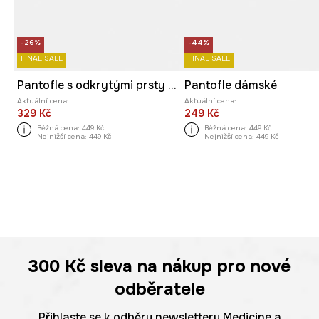
-26%
-44%
FINAL SALE
FINAL SALE
Pantofle s odkrytými prsty dámské
Pantofle dámské
Aktuální cena:
Aktuální cena:
329 Kč
249 Kč
Běžná cena:
449 Kč
Běžná cena:
449 Kč
Nejnižší cena:
449 Kč
Nejnižší cena:
449 Kč
300 Kč
sleva na nákup pro nové
odběratele
Přihlaste se k odběru newsletteru Medicine a