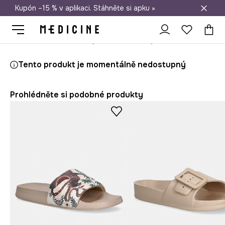
Kupón –15 % v aplikaci. Stáhněte si apku »
Doprava zdarma při nákupu nad 1 200 Kč
Medicine
Ona
Doplňky
Plážové doplňky
Tento produkt je momentálně nedostupný
Prohlédněte si podobné produkty