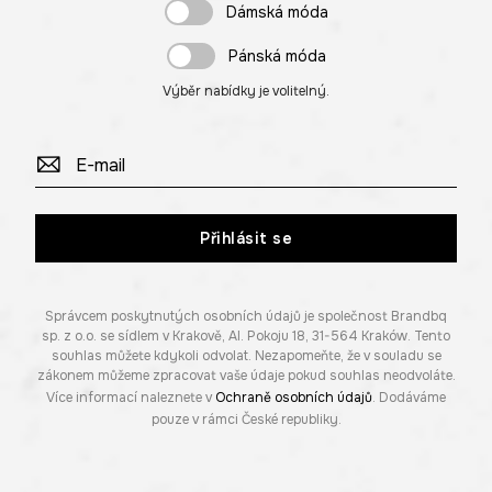
Dámská móda
Pánská móda
Výběr nabídky je volitelný.
Přihlásit se
Správcem poskytnutých osobních údajů je společnost Brandbq
sp. z o.o. se sídlem v Krakově, Al. Pokoju 18, 31-564 Kraków. Tento
souhlas můžete kdykoli odvolat. Nezapomeňte, že v souladu se
zákonem můžeme zpracovat vaše údaje pokud souhlas neodvoláte.
Více informací naleznete v
Ochraně osobních údajů
. Dodáváme
pouze v rámci České republiky.