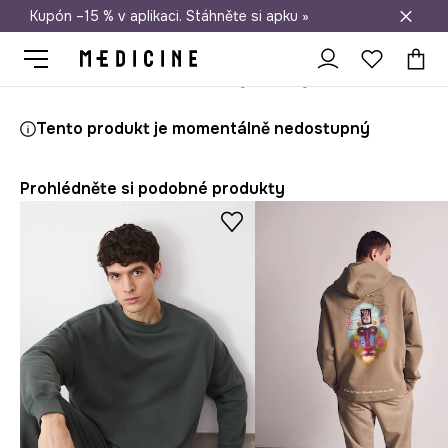
Kupón –15 % v aplikaci. Stáhněte si apku »
Doprava zdarma při nákupu nad 1 200 Kč
Medicine
On
Oblečení
Mikiny
Mikiny bez zapínání
Tento produkt je momentálně nedostupný
Prohlédněte si podobné produkty