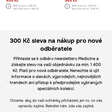
449 Kč
949 Kč
Běžná cena:
949 Kč
Běžná cena:
1249 Kč
Nejnižší cena:
569 Kč
Nejnižší cena:
1249 Kč
300 Kč
sleva na nákup pro nové
odběratele
Přihlaste se k odběru newsletteru Medicine a
získejte slevu na vaši objednávku za min. 1 400
Kč. Platí pro nové odběratele. Nenechte si ujít
informace o slevách, výprodejích, nejnovějších
trendech ani přístup k předprodejům vybraných
speciálních kolekcí.
Chceme, aby do vaší schránky přicházelo jen to, co vás
opravdu zajímá. Řekněte nám, zda vás zajímá: