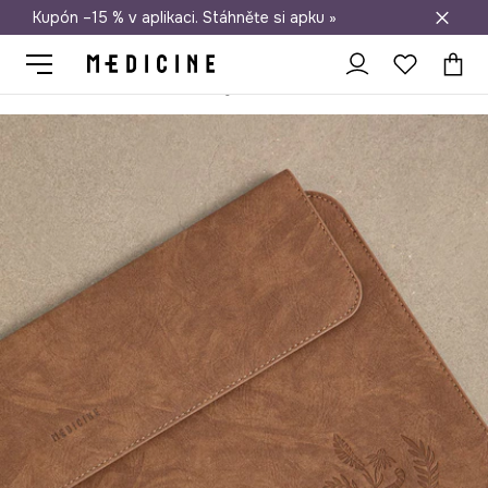
Kupón –15 % v aplikaci. Stáhněte si apku »
Doprava zdarma při nákupu nad 1 200 Kč
Medicine
Home
Životní styl a cestování
Domácí kancelář
Pou