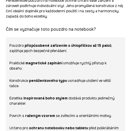
Peněženkové pouzdro na notebook účinně chrání vaše zařízení a
zároveň podtrhuje individuální styl. Jeho promyšlená konstrukce z něj
činí ideální doplněk pro každodenní použití i na cesty a harmonicky
zapadá do boho estetiky.
Čím se vyznačuje toto pouzdro na notebook?
Pouzdro
přizpůsobené zařízením s úhlopříčkou až 15 palců
,
zajišťuje jejich bezpečné přenášení.
Praktické
magnetické zapínání
umožňuje rychlý přístup k
obsahu.
Konstrukce
peněženkového typu
usnadňuje uložení ve větší
tašce.
Estetika
inspirovaná boho stylem
dodává produktu jedinečný
charakter.
Povrch s
raženým vzorem
se zvířecími a orientálními motivy.
Určeno pro
ochranu notebooku nebo tabletu
před poškrábáním