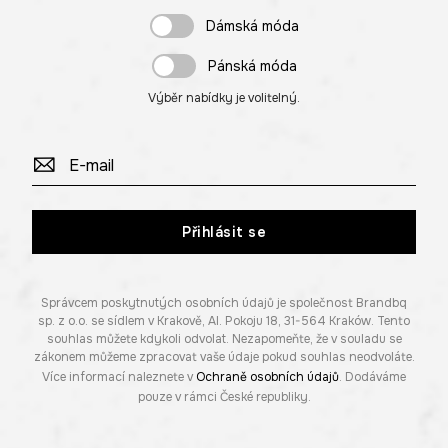
Dámská móda
Pánská móda
Výběr nabídky je volitelný.
Přihlásit se
Správcem poskytnutých osobních údajů je společnost Brandbq
sp. z o.o. se sídlem v Krakově, Al. Pokoju 18, 31-564 Kraków. Tento
souhlas můžete kdykoli odvolat. Nezapomeňte, že v souladu se
zákonem můžeme zpracovat vaše údaje pokud souhlas neodvoláte.
Více informací naleznete v
Ochraně osobních údajů
. Dodáváme
pouze v rámci České republiky.