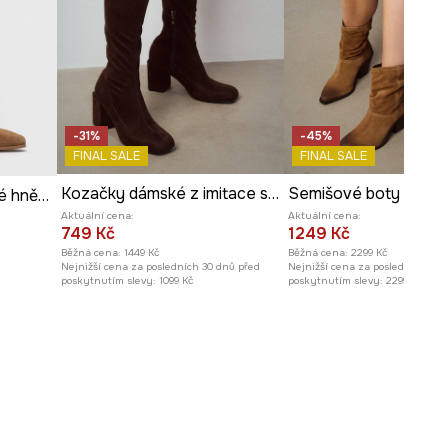
-31%
-45%
FINAL SALE
FINAL SALE
Kozačky dámské z imitace semiše
Semišové boty dáms
Semišové boty dámské hnědá barva
Aktuální cena:
Aktuální cena:
749 Kč
1249 Kč
Běžná cena:
1449 Kč
Běžná cena:
2299 Kč
Nejnižší cena za posledních 30 dnů před
Nejnižší cena za posledních 30 
poskytnutím slevy:
1099 Kč
poskytnutím slevy:
2299 Kč