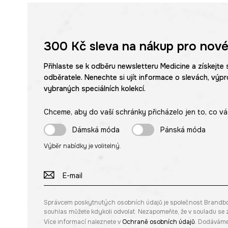
300 Kč
sleva na nákup pro nové
Přihlaste se k odběru newsletteru Medicine a získejte 
odběratele. Nenechte si ujít informace o slevách, výpr
vybraných speciálních kolekcí.
Chceme, aby do vaší schránky přicházelo jen to, co vá
Dámská móda
Pánská móda
Výběr nabídky je volitelný.
Správcem poskytnutých osobních údajů je společnost Brandbq sp
souhlas můžete kdykoli odvolat. Nezapomeňte, že v souladu s
Více informací naleznete v
Ochraně osobních údajů
. Dodáváme 