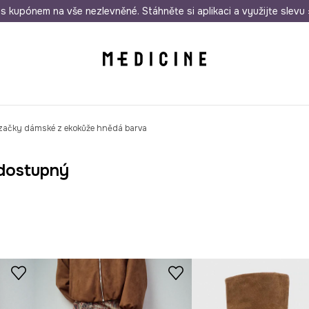
i nákupu nad 1 200 Kč
s kupónem na vše nezlevněné. Stáhněte si aplikaci a využijte slevu 
Odeslání i do 24 hodin
30 
začky dámské z ekokůže hnědá barva
dostupný