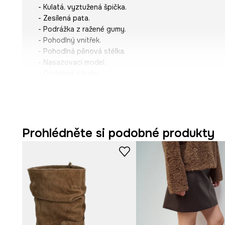
- Kulatá, vyztužená špička.
- Zesílená pata.
- Podrážka z ražené gumy.
- Pohodlný vnitřek.
- Pohodlná pěnová stélka.
- Nasazovací model.
- Ozdobné přezky.
- Model na klínku.
- Výška podpatku: 4 cm.
- Výška boty: 23 cm.
- Obvod svršku: 35 cm.
- Délka stélky pro velikost je: 24 cm.
Prohlédněte si podobné produkty
- Rozměry pro velikost: 37.