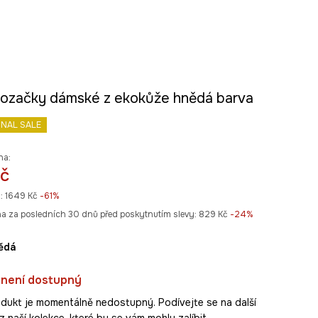
kozačky dámské z ekokůže hnědá barva
INAL SALE
na:
č
:
1649 Kč
-61%
na za posledních 30 dnů před poskytnutím slevy:
829 Kč
 -24%
nědá
 není dostupný
dukt je momentálně nedostupný. Podívejte se na další
 naší kolekce, které by se vám mohly zalíbit.