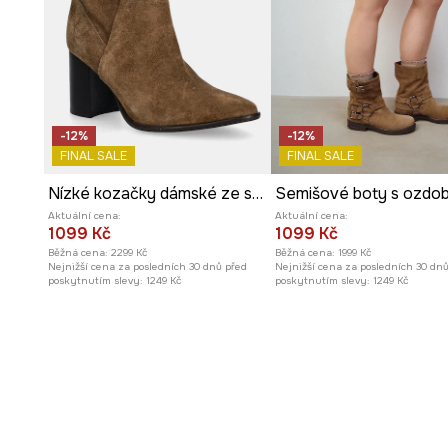
-12%
-12%
FINAL SALE
FINAL SALE
Nízké kozačky dámské ze semiše
Aktuální cena:
Aktuální cena:
1099 Kč
1099 Kč
Běžná cena:
2299 Kč
Běžná cena:
1999 Kč
Nejnižší cena za posledních 30 dnů před
Nejnižší cena za posledních 30 dn
poskytnutím slevy:
1249 Kč
poskytnutím slevy:
1249 Kč