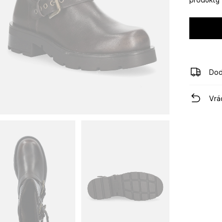
Dod
Vrá