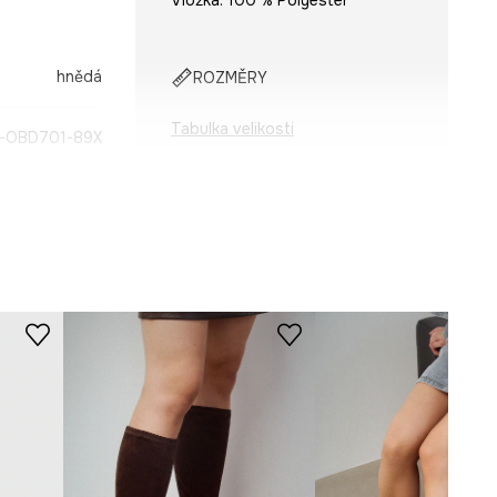
Vložka: 100 % Polyester
hnědá
ROZMĚRY
Tabulka velikosti
-OBD701-89X