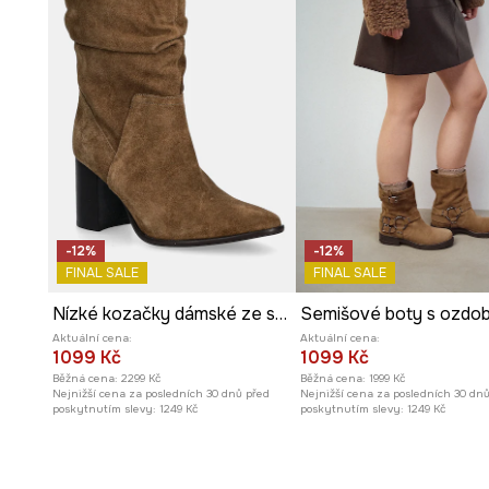
-12%
-12%
FINAL SALE
FINAL SALE
Nízké kozačky dámské ze semiše
Aktuální cena:
Aktuální cena:
1099 Kč
1099 Kč
Běžná cena:
2299 Kč
Běžná cena:
1999 Kč
Nejnižší cena za posledních 30 dnů před
Nejnižší cena za posledních 30 dn
poskytnutím slevy:
1249 Kč
poskytnutím slevy:
1249 Kč