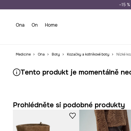
Doprava zdarma př
–15 % 
Ona
On
Home
Medicine
Ona
Boty
Kozačky a kotníkové boty
Nízké ko
Tento produkt je momentálně ne
Prohlédněte si podobné produkty