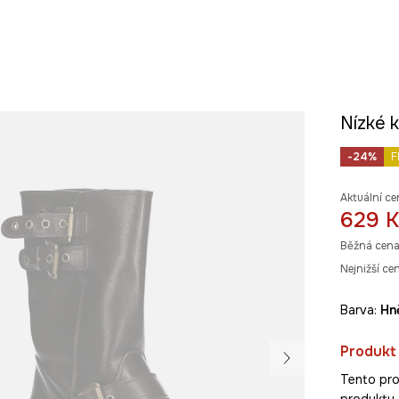
Nízké 
-24%
F
Aktuální ce
629 K
Běžná cena
Nejnižší ce
Barva:
h
Produkt
Tento pro
produkty z