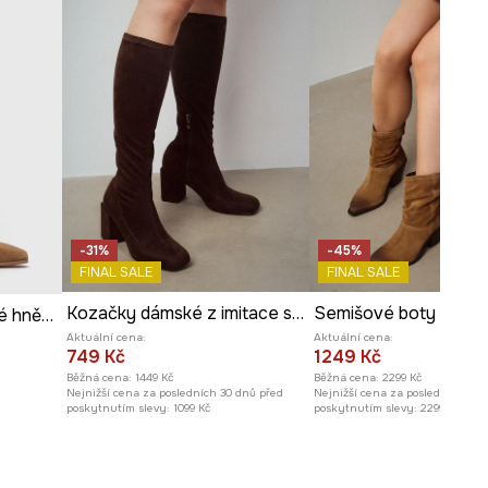
-31%
-45%
FINAL SALE
FINAL SALE
Kozačky dámské z imitace semiše
Semišové boty dáms
Semišové boty dámské hnědá barva
Aktuální cena:
Aktuální cena:
749 Kč
1249 Kč
Běžná cena:
1449 Kč
Běžná cena:
2299 Kč
Nejnižší cena za posledních 30 dnů před
Nejnižší cena za posledních 30 
poskytnutím slevy:
1099 Kč
poskytnutím slevy:
2299 Kč