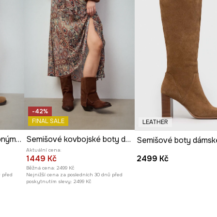
-42%
FINAL SALE
LEATHER
Semišové boty s ozdobnými přezkami
Semišové kovbojské boty dámské
Aktuální cena:
1449 Kč
2499 Kč
Běžná cena:
2499 Kč
ů před
Nejnižší cena za posledních 30 dnů před
poskytnutím slevy:
2499 Kč