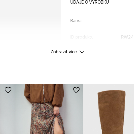
ÚDAJE O VÝROBKU
Barva
ID produktu
RW24
Zobrazit více