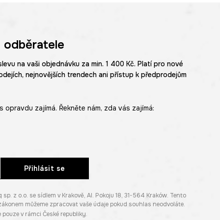
 odběratele
slevu na vaši objednávku za min. 1 400 Kč. Platí pro nové
odejích, nejnovějších trendech ani přístup k předprodejům
s opravdu zajímá. Řekněte nám, zda vás zajímá:
Přihlásit se
. z o.o. se sídlem v Krakově, Al. Pokoju 18, 31-564 Kraków. Tento
e zákonem můžeme zpracovat vaše údaje pokud souhlas neodvoláte.
pouze v rámci České republiky.