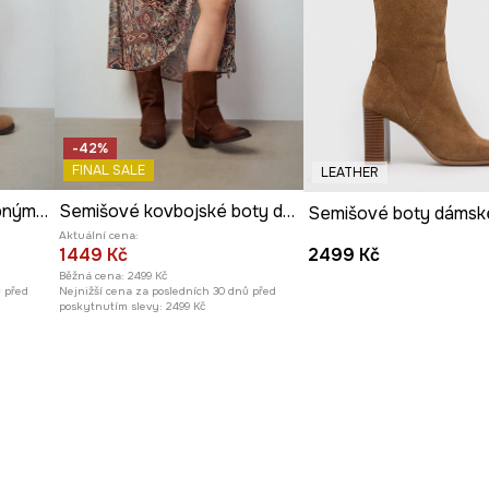
-42%
FINAL SALE
LEATHER
Semišové boty s ozdobnými přezkami
Semišové kovbojské boty dámské
Aktuální cena:
1449 Kč
2499 Kč
Běžná cena:
2499 Kč
ů před
Nejnižší cena za posledních 30 dnů před
poskytnutím slevy:
2499 Kč