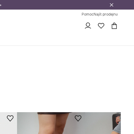
»
dní na vrácení zboží
Pomoc
Najít prodejnu