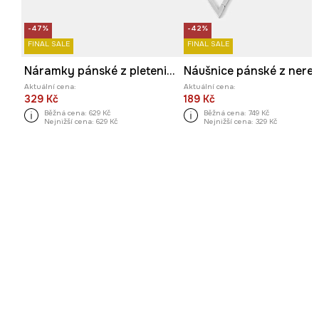
-47%
-42%
FINAL SALE
FINAL SALE
Náramky pánské z pleteniny (5-pack) více barev
Aktuální cena:
Aktuální cena:
329 Kč
189 Kč
Běžná cena:
629 Kč
Běžná cena:
749 Kč
Nejnižší cena:
629 Kč
Nejnižší cena:
329 Kč