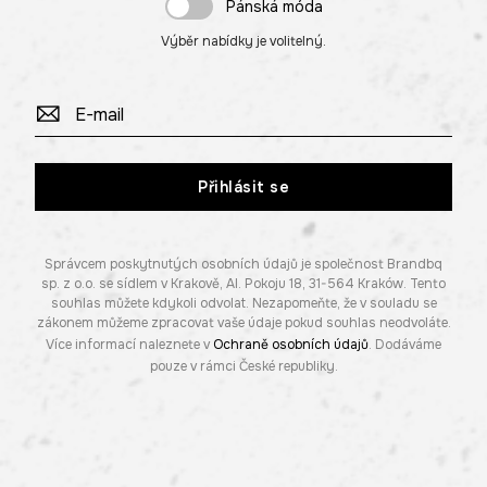
Pánská móda
Výběr nabídky je volitelný.
Přihlásit se
Správcem poskytnutých osobních údajů je společnost Brandbq
sp. z o.o. se sídlem v Krakově, Al. Pokoju 18, 31-564 Kraków. Tento
souhlas můžete kdykoli odvolat. Nezapomeňte, že v souladu se
zákonem můžeme zpracovat vaše údaje pokud souhlas neodvoláte.
Více informací naleznete v
Ochraně osobních údajů
. Dodáváme
pouze v rámci České republiky.