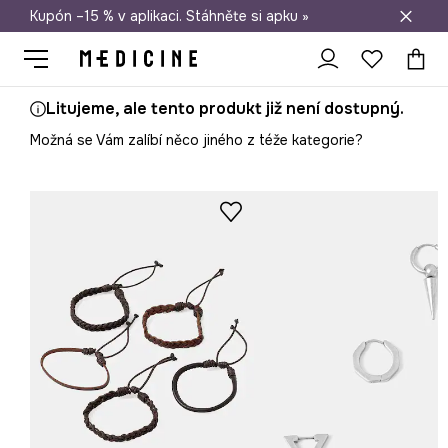
Kupón –15 % v aplikaci. Stáhněte si apku »
Doprava zdarma při nákupu nad 1 200 Kč
Litujeme, ale tento produkt již není dostupný.
Možná se Vám zalíbí něco jiného z téže kategorie?