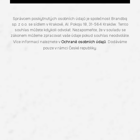
Správcem poskytnutých osobních údajů je společnost Brandbq
sp. z o.o. se sídlem v Krakově, Al. Pokoju 18, 31-564 Kraków. Tento
souhlas můžete kdykoli odvolat. Nezapomeňte, že v souladu se
zákonem můžeme zpracovat vaše údaje pokud souhlas neodvoláte.
Více informací naleznete v
Ochraně osobních údajů
. Dodáváme
pouze v rámci České republiky.