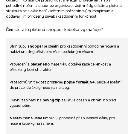
outfitům. Kombinuje prostornost s lehkým provedením, nabízí
pohodlné nošení a snadnou organizaci. Její hnědý odstín a pletená
struktura se skvěle hodí k ležérním prázdninovým kompletům a
dodávají jim přirozený půvab i každodenní funkčnost.
Čím se tato pletená shopper kabelka vyznačuje?
Střih typu
shopper
je ideální pro každodenní pohodlné nošení a
nabízí snadný přístup ke všem potřebným věcem.
Provedení z
pleteného materiálu
dodává kabelce lehkost a
přirozený letní charakter.
Prostorný vnitřek bez problémů
pojme formát A4
, takže je ideální
do práce, do školy nebo na nákupy.
Hlavní zapínání na
pevný zip
zajišťuje obsah a chrání ho před
vypadnutím.
Nastavitelná ucha
umožňují pohodlné přizpůsobení délky pro
nošení kabelky na rameni.