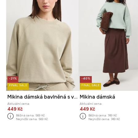
-21%
-40%
FINAL SALE
FINAL SALE
Mikina dámská bavlněná s vybledlým efektem
Mikina dámská
Aktuální cena:
Aktuální cena:
449 Kč
449 Kč
Běžná cena:
569 Kč
Běžná cena:
749 Kč
Nejnižší cena:
569 Kč
Nejnižší cena:
749 Kč