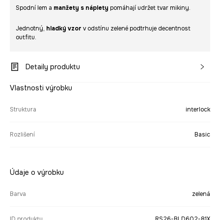
Spodní lem a
manžety s náplety
pomáhají udržet tvar mikiny.
Jednotný,
hladký vzor
v odstínu zelené podtrhuje decentnost
outfitu.
Detaily produktu
Vlastnosti výrobku
Struktura
interlock
Rozlišení
Basic
Údaje o výrobku
Barva
zelená
ID produktu
RS26-BLD602-81X