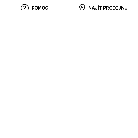
POMOC
NAJÍT PRODEJNU
Informace
O nás
Mobilní aplikace
Podmínky pro prezentaci zboží
Blog
Kontakt
Bezpečnost
Cooperation
Nahlašování porušení (whistleblowing)