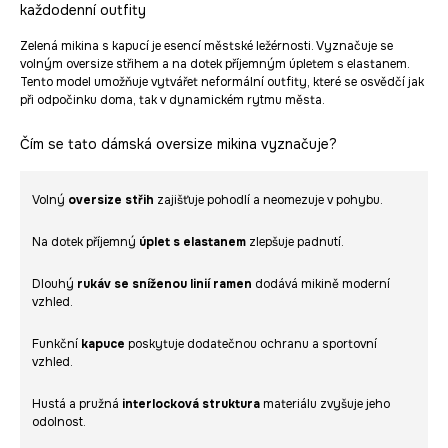
každodenní outfity
Zelená mikina s kapucí je esencí městské ležérnosti. Vyznačuje se
volným oversize střihem a na dotek příjemným úpletem s elastanem.
Tento model umožňuje vytvářet neformální outfity, které se osvědčí jak
při odpočinku doma, tak v dynamickém rytmu města.
Čím se tato dámská oversize mikina vyznačuje?
Volný
oversize střih
zajišťuje pohodlí a neomezuje v pohybu.
Na dotek příjemný
úplet s elastanem
zlepšuje padnutí.
Dlouhý
rukáv se sníženou linií ramen
dodává mikině moderní
vzhled.
Funkční
kapuce
poskytuje dodatečnou ochranu a sportovní
vzhled.
Hustá a pružná
interlocková struktura
materiálu zvyšuje jeho
odolnost.