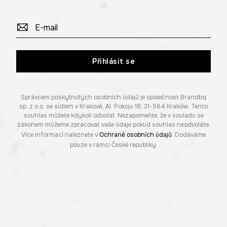
Přihlásit se
Správcem poskytnutých osobních údajů je společnost Brandbq
sp. z o.o. se sídlem v Krakově, Al. Pokoju 18, 31-564 Kraków. Tento
souhlas můžete kdykoli odvolat. Nezapomeňte, že v souladu se
zákonem můžeme zpracovat vaše údaje pokud souhlas neodvoláte.
Více informací naleznete v
Ochraně osobních údajů
. Dodáváme
pouze v rámci České republiky.