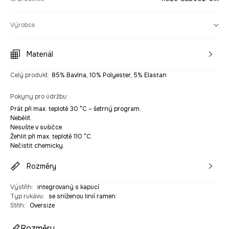
Výrobce
Materiál
Celý produkt
:
85% Bavlna, 10% Polyester, 5% Elastan
Pokyny pro údržbu
:
Prát při max. teplotě 30 °C – šetrný program.
Nebělit.
Nesušte v sušičce.
Žehlit při max. teplotě 110 °C.
Nečistit chemicky.
Rozměry
Výstřih
:
integrovaný s kapucí
Typ rukávu
:
se sníženou linií ramen
Střih
:
Oversize
Rozměry