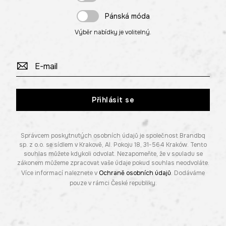
Pánská móda
Výběr nabídky je volitelný.
Přihlásit se
Správcem poskytnutých osobních údajů je společnost Brandbq
sp. z o.o. se sídlem v Krakově, Al. Pokoju 18, 31-564 Kraków. Tento
souhlas můžete kdykoli odvolat. Nezapomeňte, že v souladu se
zákonem můžeme zpracovat vaše údaje pokud souhlas neodvoláte.
Více informací naleznete v
Ochraně osobních údajů
. Dodáváme
pouze v rámci České republiky.