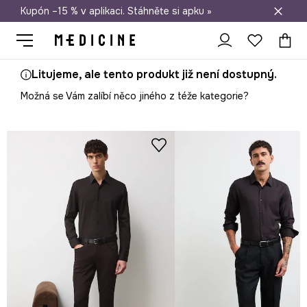
Kupón –15 % v aplikaci. Stáhněte si apku »
Doprava zdarma při nákupu nad 1 200 Kč
Litujeme, ale tento produkt již není dostupný.
Možná se Vám zalíbí něco jiného z téže kategorie?