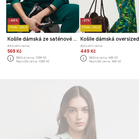
-48%
-21%
FINAL SALE
FINAL SALE
Košile dámská ze saténové viskózy
Aktuální cena:
Aktuální cena:
569 Kč
449 Kč
Běžná cena:
1099 Kč
Běžná cena:
949 Kč
Nejnižší cena:
1099 Kč
Nejnižší cena:
569 Kč