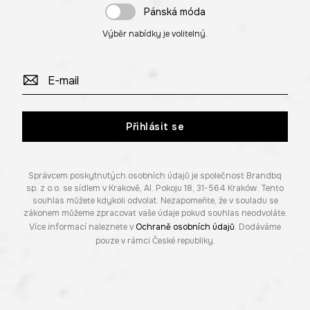
Pánská móda
Výběr nabídky je volitelný.
Přihlásit se
Správcem poskytnutých osobních údajů je společnost Brandbq
sp. z o.o. se sídlem v Krakově, Al. Pokoju 18, 31-564 Kraków. Tento
souhlas můžete kdykoli odvolat. Nezapomeňte, že v souladu se
zákonem můžeme zpracovat vaše údaje pokud souhlas neodvoláte.
Více informací naleznete v
Ochraně osobních údajů
. Dodáváme
pouze v rámci České republiky.