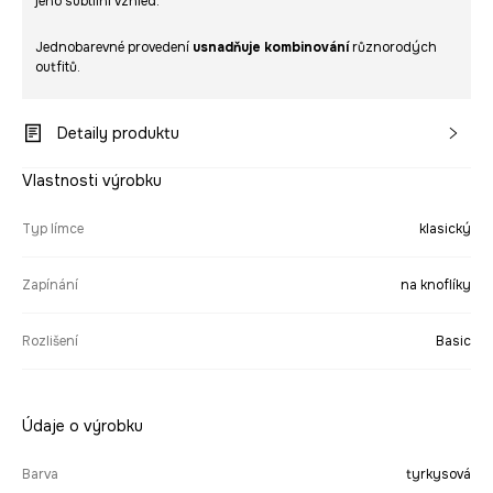
jeho subtilní vzhled.
Jednobarevné provedení
usnadňuje kombinování
různorodých
outfitů.
Detaily produktu
Vlastnosti výrobku
Typ límce
klasický
Zapínání
na knoflíky
Rozlišení
Basic
Údaje o výrobku
Barva
tyrkysová