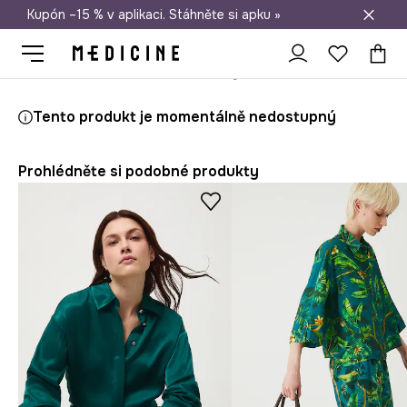
Kupón –15 % v aplikaci. Stáhněte si apku »
Doprava zdarma při nákupu nad 1 200 Kč
Medicine
Ona
Oblečení
Halenky a košile
Košile
Košile dá
Tento produkt je momentálně nedostupný
Prohlédněte si podobné produkty