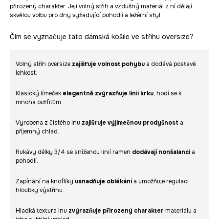
přirozený charakter. Její volný střih a vzdušný materiál z ní dělají
skvělou volbu pro dny vyžadující pohodlí a ležérní styl.
Čím se vyznačuje tato dámská košile ve střihu oversize?
Volný střih oversize
zajišťuje volnost pohybu
a dodává postavě
lehkost.
Klasický límeček
elegantně zvýrazňuje linii krku
, hodí se k
mnoha outfitům.
Vyrobena z čistého lnu
zajišťuje výjimečnou prodyšnost
a
příjemný chlad.
Rukávy délky 3/4 se sníženou linií ramen
dodávají nonšalanci
a
pohodlí.
Zapínání na knoflíky
usnadňuje oblékání
a umožňuje regulaci
hloubky výstřihu.
Hladká textura lnu
zvýrazňuje přirozený charakter
materiálu a