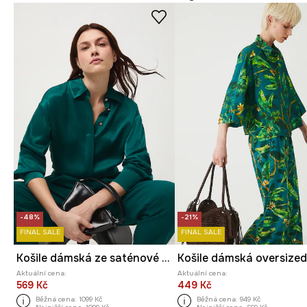
-48%
-21%
FINAL SALE
FINAL SALE
Košile dámská ze saténové viskózy
Aktuální cena:
Aktuální cena:
569 Kč
449 Kč
Běžná cena:
1099 Kč
Běžná cena:
949 Kč