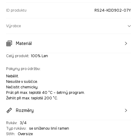
ID produktu
RS24-KDD902-07Y
Výrobce
Materiál
Celý produkt
:
100% Len
Pokyny pro údržbu
:
Nebělit.
Nesušte v sušičce.
Nečistit chemicky.
Prát při max. teplotě 40 °C – šetrný program.
Žehlit při max. teplotě 200 °C.
Rozměry
Rukáv
:
3/4
Typ rukávu
:
se sníženou linií ramen
Střih
:
Oversize