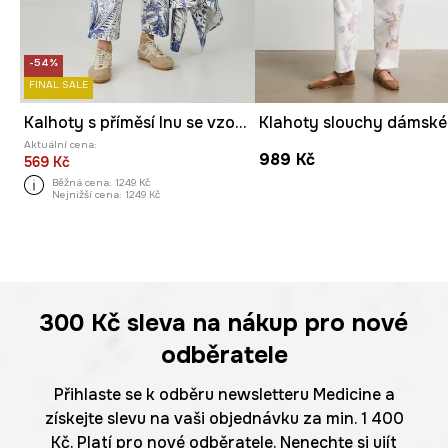
-54%
FINAL SALE
Kalhoty s příměsí lnu se vzorem bílá barva
Aktuální cena:
989 Kč
569 Kč
Běžná cena:
1249 Kč
Nejnižší cena:
1249 Kč
300 Kč
sleva na nákup pro nové
odběratele
Přihlaste se k odběru newsletteru Medicine a
získejte slevu na vaši objednávku za min. 1 400
Kč. Platí pro nové odběratele. Nenechte si ujít