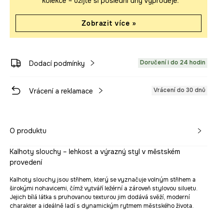
kolekce – užijte si poslední dny výprodeje.
Zobrazit více »
Doručení i do 24 hodin
Dodací podmínky
Vrácení do 30 dnů
Vrácení a reklamace
O produktu
Kalhoty slouchy – lehkost a výrazný styl v městském
provedení
Kalhoty slouchy jsou střihem, který se vyznačuje volným střihem a
širokými nohavicemi, čímž vytváří ležérní a zároveň stylovou siluetu.
Jejich bílá látka s pruhovanou texturou jim dodává svěží, moderní
charakter a ideálně ladí s dynamickým rytmem městského života.