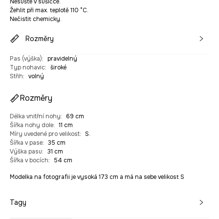
Nesušte v sušičce.
Žehlit při max. teplotě 110 °C.
Nečistit chemicky.
Rozměry
Pas (výška)
:
pravidelný
Typ nohavic
:
široké
Střih
:
volný
Rozměry
Délka vnitřní nohy
:
69 cm
Šířka nohy dole
:
11 cm
Míry uvedené pro velikost
:
S.
Šířka v pase
:
35 cm
Výška pasu
:
31 cm
Šířka v bocích
:
54 cm
Modelka na fotografii je vysoká 173 cm a má na sebe velikost S
Tagy