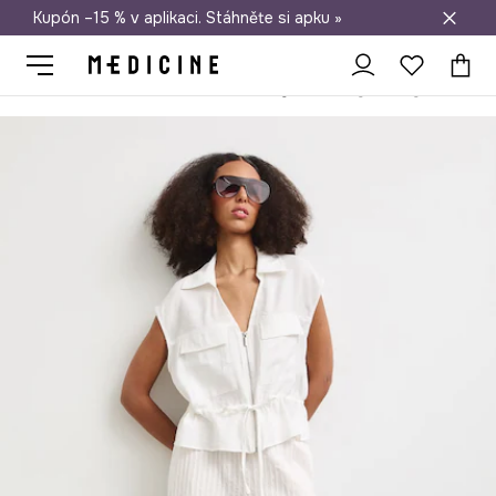
Kupón –15 % v aplikaci. Stáhněte si apku »
Doprava zdarma při nákupu nad 1 200 Kč
Medicine
Ona
Oblečení
Kalhoty