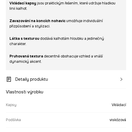
Vkládací kapsy
jsou praktickým řešením, které udržuje hladkou
linii kalhot.
Zavazování na koncích nohavic
umožňuje individuální
přizpůsobení a stylizaci.
Látka s texturou
dodává kalhotám hloubku a jedinečný
charakter.
Pruhovaná textura
decentně obohacuje vzhled a vnáší
dynamický akcent.
Detaily produktu
Vlastnosti výrobku
Kapsy
Vkládací
Podšívka
viskózová