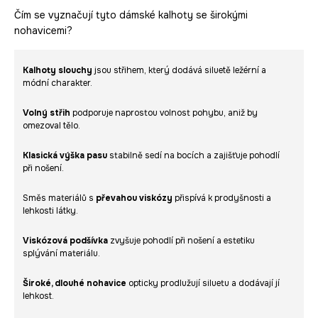
Čím se vyznačují tyto dámské kalhoty se širokými
nohavicemi?
Kalhoty slouchy
jsou střihem, který dodává siluetě ležérní a
módní charakter.
Volný střih
podporuje naprostou volnost pohybu, aniž by
omezoval tělo.
Klasická výška pasu
stabilně sedí na bocích a zajišťuje pohodlí
při nošení.
Směs materiálů s
převahou viskózy
přispívá k prodyšnosti a
lehkosti látky.
Viskózová podšívka
zvyšuje pohodlí při nošení a estetiku
splývání materiálu.
Široké, dlouhé nohavice
opticky prodlužují siluetu a dodávají jí
lehkost.