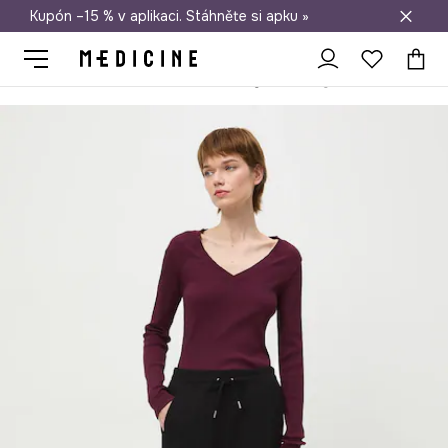
Kupón –15 % v aplikaci. Stáhněte si apku »
Doprava zdarma při nákupu nad 1 200 Kč
Medicine
Ona
Oblečení
Kalhoty
Kalhoty dámské chino bez v