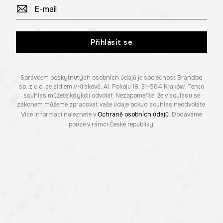
Přihlásit se
Správcem poskytnutých osobních údajů je společnost Brandbq
sp. z o.o. se sídlem v Krakově, Al. Pokoju 18, 31-564 Kraków. Tento
souhlas můžete kdykoli odvolat. Nezapomeňte, že v souladu se
zákonem můžeme zpracovat vaše údaje pokud souhlas neodvoláte.
Více informací naleznete v
Ochraně osobních údajů
. Dodáváme
pouze v rámci České republiky.