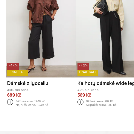
-44%
-42%
FINAL SALE
FINAL SALE
Dámské z lyocellu
Aktuální cena:
Aktuální cena:
689 Kč
569 Kč
Běžná cena:
1249 Kč
Běžná cena:
989 Kč
Nejnižší cena:
1249 Kč
Nejnižší cena:
989 Kč