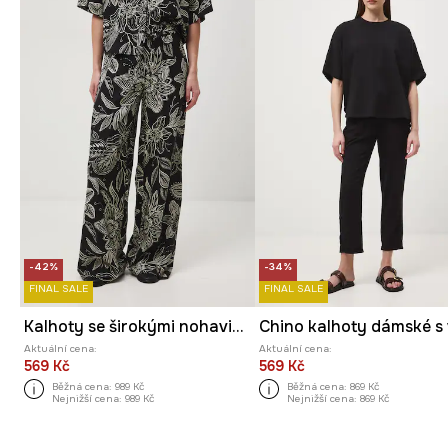
-42%
-34%
FINAL SALE
FINAL SALE
Kalhoty se širokými nohavicemi dámské s příměsí lnu
Aktuální cena:
Aktuální cena:
569 Kč
569 Kč
Běžná cena:
989 Kč
Běžná cena:
869 Kč
Nejnižší cena:
989 Kč
Nejnižší cena:
869 Kč