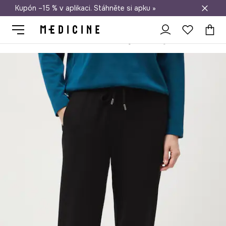
Kupón –15 % v aplikaci. Stáhněte si apku »
Doprava zdarma při nákupu nad 1 200 Kč
Medicine
Ona
Oblečení
Kalhoty
Kalhoty dámské chino bez v