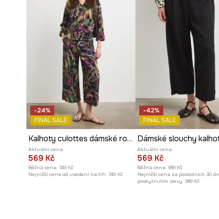
-24%
-42%
FINAL SALE
FINAL SALE
Kalhoty culottes dámské rostlinné
Aktuální cena:
Aktuální cena:
569 Kč
569 Kč
Běžná cena:
749 Kč
Běžná cena:
989 Kč
Nejnižší cena od uvedení na trh:
749 Kč
Nejnižší cena za posledních 30 d
poskytnutím slevy:
989 Kč