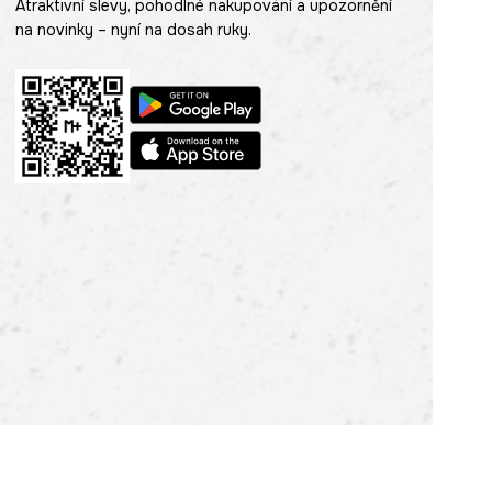
Atraktivní slevy, pohodlné nakupování a upozornění
na novinky – nyní na dosah ruky.