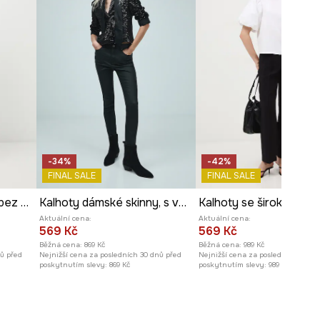
-34%
-42%
FINAL SALE
FINAL SALE
Kalhoty dámské chino bez vzoru
Kalhoty dámské skinny, s voskováním
Aktuální cena:
Aktuální cena:
569 Kč
569 Kč
Běžná cena:
869 Kč
Běžná cena:
989 Kč
nů před
Nejnižší cena za posledních 30 dnů před
Nejnižší cena za posledních 30 dn
poskytnutím slevy:
869 Kč
poskytnutím slevy:
989 Kč