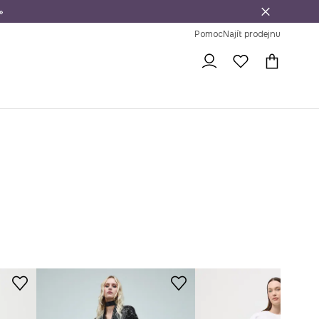
»
dní na vrácení zboží
Pomoc
Najít prodejnu