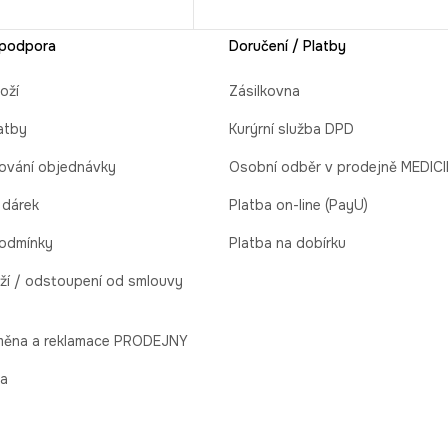
 podpora
Doručení / Platby
oží
Zásilkovna
atby
Kurýrní služba DPD
ování objednávky
Osobní odběr v prodejně MEDIC
 dárek
Platba on-line (PayU)
odmínky
Platba na dobírku
ží / odstoupení od smlouvy
ýměna a reklamace PRODEJNY
la