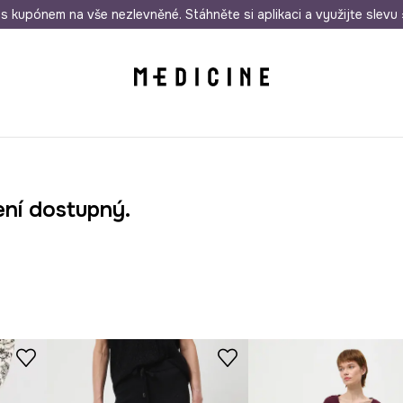
i nákupu nad 1 200 Kč
s kupónem na vše nezlevněné. Stáhněte si aplikaci a využijte slevu 
Odeslání i do 24 hodin
30 
ení dostupný.