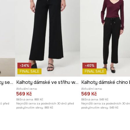
-34%
-40%
FINAL SALE
FINAL SALE
Dámské slouchy kalhoty se lnem
Kalhoty dámské ve střihu wide leg s metalickými vlákny
Aktuální cena:
Aktuální cena:
569 Kč
569 Kč
Běžná cena:
869 Kč
Běžná cena:
949 Kč
nů před
Nejnižší cena za posledních 30 dnů před
Nejnižší cena za posledních 30 d
poskytnutím slevy:
869 Kč
poskytnutím slevy:
949 Kč