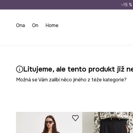
Doprava zdarma př
–15 % 
Ona
On
Home
Litujeme, ale tento produkt již n
Možná se Vám zalíbí něco jiného z téže kategorie?