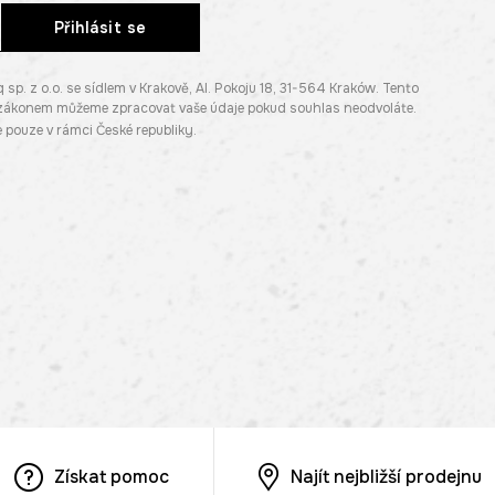
Přihlásit se
. z o.o. se sídlem v Krakově, Al. Pokoju 18, 31-564 Kraków. Tento
e zákonem můžeme zpracovat vaše údaje pokud souhlas neodvoláte.
pouze v rámci České republiky.
Získat pomoc
Najít nejbližší prodejnu