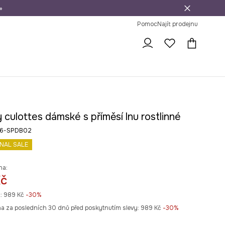
»
dní na vrácení zboží
Pomoc
Najít prodejnu
 culottes dámské s příměsí lnu rostlinné
26-SPDB02
INAL SALE
na:
Kč
:
989 Kč
-30%
na za posledních 30 dnů před poskytnutím slevy:
989 Kč
 -30%