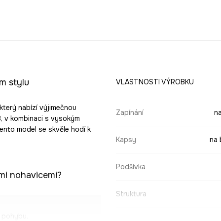
m stylu
VLASTNOSTI VÝROBKU
 který nabízí výjimečnou
Zapínání
na
8, v kombinaci s vysokým
Tento model se skvěle hodí k
Kapsy
na 
Podšívka
ými nohavicemi?
Struktura
t pohybu.