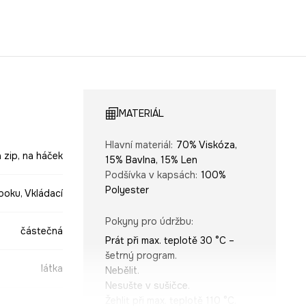
MATERIÁL
Hlavní materiál
:
70% Viskóza,
 zip, na háček
15% Bavlna, 15% Len
Podšívka v kapsách
:
100%
Polyester
boku, Vkládací
Pokyny pro údržbu
:
částečná
Prát při max. teplotě 30 °C –
šetrný program.
látka
Nebělit.
Nesušte v sušičce.
Žehlit při max. teplotě 110 °C.