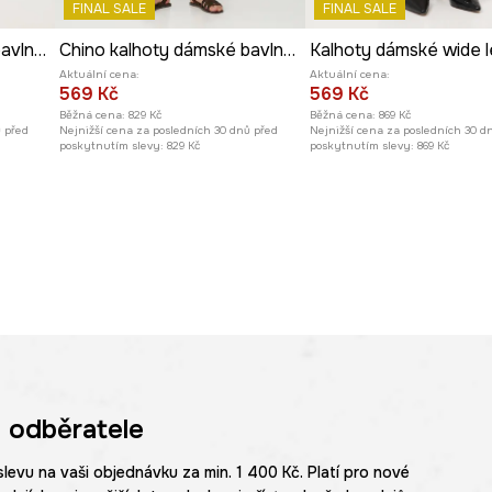
FINAL SALE
FINAL SALE
Chino kalhoty dámské bavlněné s elastanem
Chino kalhoty dámské bavlněné s elastanem
Aktuální cena:
Aktuální cena:
569 Kč
569 Kč
Běžná cena:
829 Kč
Běžná cena:
869 Kč
ů před
Nejnižší cena za posledních 30 dnů před
Nejnižší cena za posledních 30 d
poskytnutím slevy:
829 Kč
poskytnutím slevy:
869 Kč
 odběratele
slevu na vaši objednávku za min. 1 400 Kč. Platí pro nové