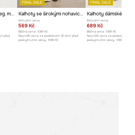
FINAL SALE
FINAL SALE
173 cm a má na sebe velikost S
Kalhoty dámské wide leg, melanžová tkanina
Kalhoty se širokými nohavicemi dámské s příměsí lnu high waist pruhované
Prohlédněte si rozměry
Aktuální cena:
Aktuální cena:
produktu
569 Kč
689 Kč
Běžná cena:
1099 Kč
Běžná cena:
1099 Kč
nů před
Nejnižší cena za posledních 30 dnů před
Nejnižší cena za posledních 30 
poskytnutím slevy:
1099 Kč
poskytnutím slevy:
1099 Kč