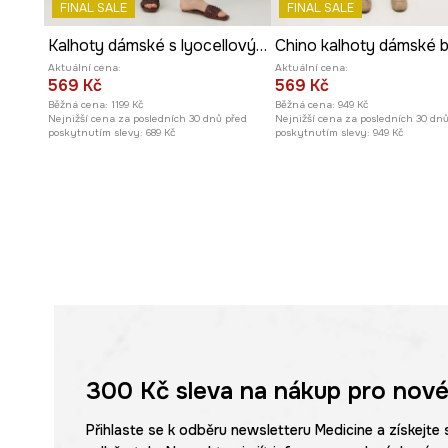
FINAL SALE
FINAL SALE
Kalhoty dámské s lyocellovým páskem béžová barva
Aktuální cena:
Aktuální cena:
569 Kč
569 Kč
Běžná cena:
1199 Kč
Běžná cena:
949 Kč
Nejnižší cena za posledních 30 dnů před
Nejnižší cena za posledních 30 dn
poskytnutím slevy:
689 Kč
poskytnutím slevy:
949 Kč
300 Kč
sleva na nákup pro nové
Přihlaste se k odběru newsletteru Medicine a získejte 