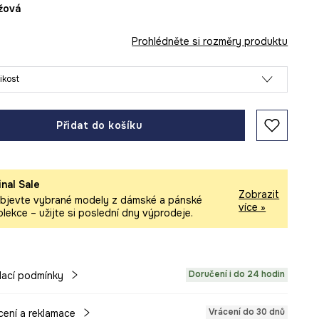
éžová
Prohlédněte si rozměry produktu
likost
Přidat do košíku
inal Sale
Zobrazit
bjevte vybrané modely z dámské a pánské
více »
olekce – užijte si poslední dny výprodeje.
Doručení i do 24 hodin
ací podmínky
Vrácení do 30 dnů
cení a reklamace