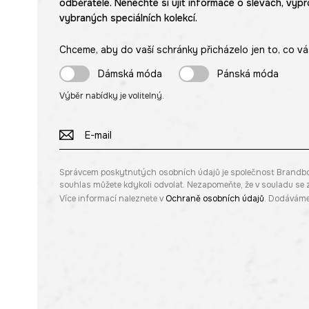
odběratele. Nenechte si ujít informace o slevách, výpr
vybraných speciálních kolekcí.
Chceme, aby do vaší schránky přicházelo jen to, co vá
Dámská móda
Pánská móda
Výběr nabídky je volitelný.
Správcem poskytnutých osobních údajů je společnost Brandbq sp
souhlas můžete kdykoli odvolat. Nezapomeňte, že v souladu s
Více informací naleznete v
Ochraně osobních údajů
. Dodáváme 