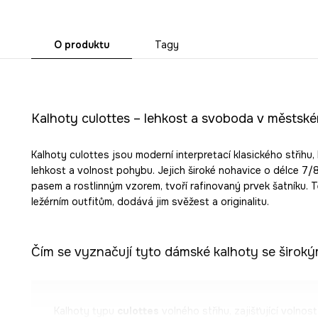
O produktu
Tagy
Kalhoty culottes – lehkost a svoboda v městské
Kalhoty culottes jsou moderní interpretací klasického střihu,
lehkost a volnost pohybu. Jejich široké nohavice o délce 7/
pasem a rostlinným vzorem, tvoří rafinovaný prvek šatníku. 
ležérním outfitům, dodává jim svěžest a originalitu.
Čím se vyznačují tyto dámské kalhoty se širok
Kalhoty typu
culottes
volného střihu, zajišťující volnos