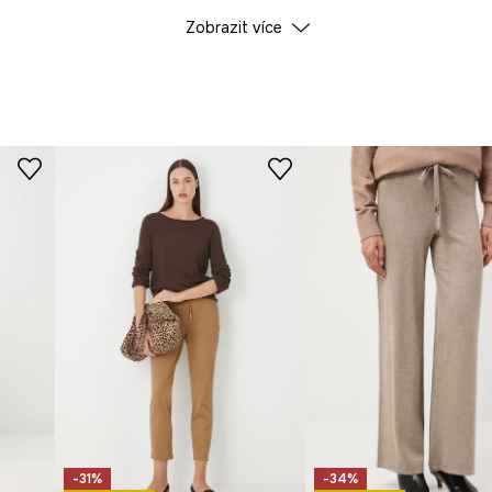
ÚDAJE O VÝROBKU
Zobrazit více
uetu.
st a pohodlí při
Barva
ID produktu
RS26
charakter.
předmětů.
Výrobce
é přizpůsobení.
žest.
-31%
-34%