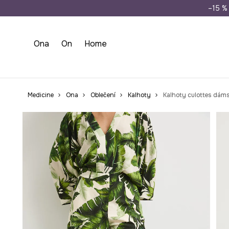
Doprava zdarma př
–15 % 
Ona
On
Home
Medicine
Ona
Oblečení
Kalhoty
Kalhoty culottes dámsk