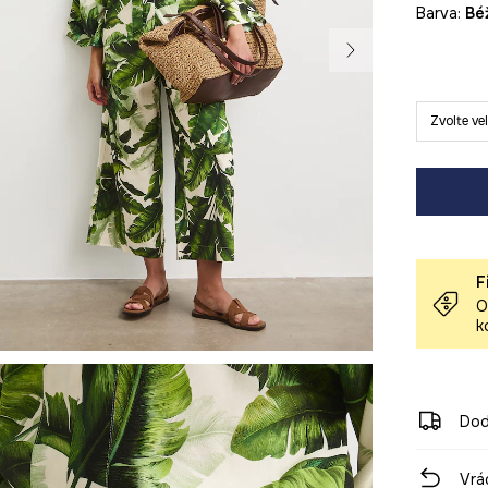
Barva:
b
Zvolte ve
F
O
k
Dod
Vrá