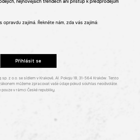
odejích, nejnovějších trendech ani přístup k předprodejům
s opravdu zajímá. Řekněte nám, zda vás zajímá:
Přihlásit se
. z o.o. se sídlem v Krakově, Al. Pokoju 18, 31-564 Kraków. Tento
e zákonem můžeme zpracovat vaše údaje pokud souhlas neodvoláte.
pouze v rámci České republiky.