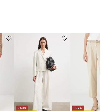
Nečistit chemicky.
STŘIH
béžová
Pas (výška)
:
vysoký
-SPDB02-01A
Typ nohavic
:
široké
Střih
:
volný
ROZMĚRY
Délka vnitřní nohy
:
62 cm
Šířka nohy dole
:
34 cm
Míry uvedené pro velikost
:
S.
Šířka v pase
:
36,5 cm
Výška pasu
:
29 cm
Šířka v bocích
:
52 cm
Modelka na fotografii je vysoká
-48%
-37%