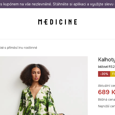
i nákupu nad 1 200 Kč
s kupónem na vše nezlevněné. Stáhněte si aplikaci a využijte slevu 
Odeslání i do 24 hodin
30 
é s příměsí lnu rostlinné
Kalhoty
béžové RS
-30%
F
Aktuální ce
689 
Běžná cena
Nejnižší ce