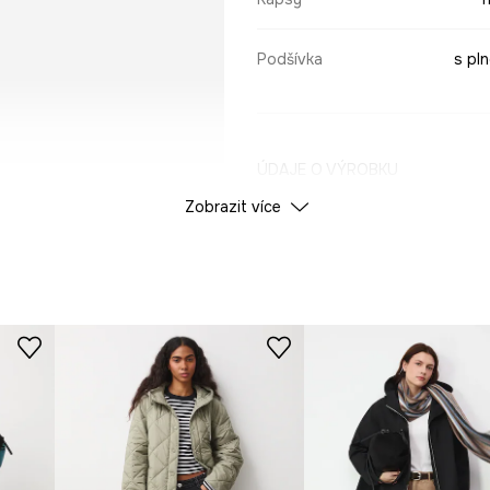
Podšívka
s pl
ÚDAJE O VÝROBKU
Zobrazit více
Barva
ID produktu
RW25
Výrobce