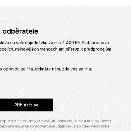
 odběratele
slevu na vaši objednávku za min. 1 400 Kč. Platí pro nové
odejích, nejnovějších trendech ani přístup k předprodejům
s opravdu zajímá. Řekněte nám, zda vás zajímá:
Přihlásit se
. z o.o. se sídlem v Krakově, Al. Pokoju 18, 31-564 Kraków. Tento
e zákonem můžeme zpracovat vaše údaje pokud souhlas neodvoláte.