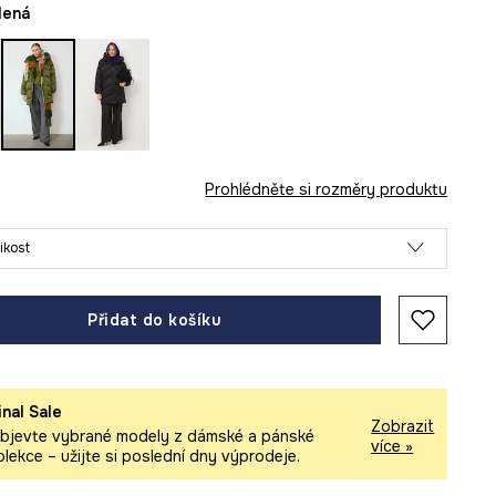
elená
Prohlédněte si rozměry produktu
likost
Přidat do košíku
inal Sale
Zobrazit
bjevte vybrané modely z dámské a pánské
více »
olekce – užijte si poslední dny výprodeje.