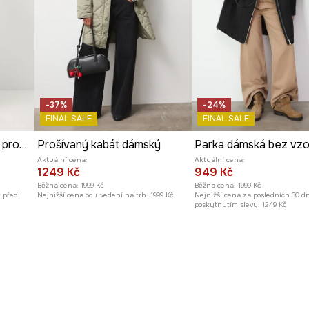
-37%
-24%
FINAL SALE
FINAL SALE
Péřový kabát dámský s prošíváním
Prošívaný kabát dámský
Parka dámská bez vzo
Aktuální cena:
Aktuální cena:
1249 Kč
949 Kč
Běžná cena:
1999 Kč
Běžná cena:
1999 Kč
ů před
Nejnižší cena od uvedení na trh:
1999 Kč
Nejnižší cena za posledních 30 d
poskytnutím slevy:
1249 Kč