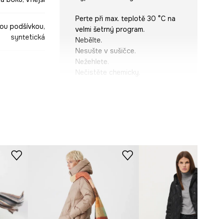
Perte při max. teplotě 30 °C na
nou podšívkou,
velmi šetrný program.
syntetická
Nebělte.
Nesušte v sušičce.
Nežehlete.
Nečistěte chemicky.
zelená
STŘIH
Střih
:
Regular fit
-KPD706-91X
ROZMĚRY
Prohlédněte si rozměry
produktu