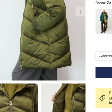
Barva:
z
Zvolte ve
F
O
k