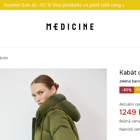
i nákupu nad 1 200 Kč
Summer Sale až –50 %! Více produktů za ještě nižší ceny »
Odeslání i do 24 hodin
30 
váním
Kabát 
zelená ba
-50%
F
Aktuální ce
1249 
Běžná cena
Nejnižší ce