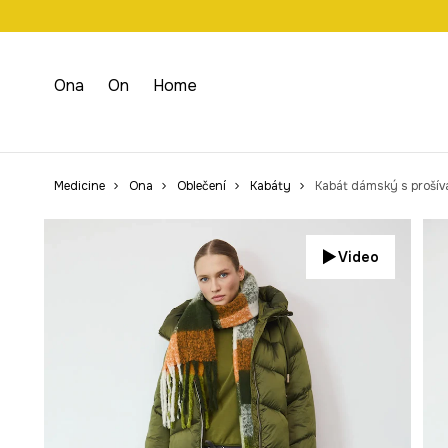
Doprava zdarma př
Ona
On
Home
Medicine
Ona
Oblečení
Kabáty
Kabát dámský s proší
Video