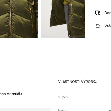
Dod
Vrá
VLASTNOSTI VÝROBKU
ého materiálu.
Výplň
Kapsy
n