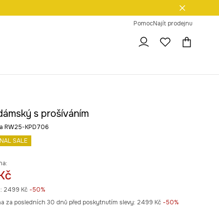
dní na vrácení zboží
Pomoc
Najít prodejnu
dámský s prošíváním
rva RW25-KPD706
INAL SALE
na:
Kč
:
2499 Kč
-50%
na za posledních 30 dnů před poskytnutím slevy:
2499 Kč
 -50%