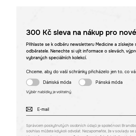
300 Kč
sleva na nákup pro nové
Přihlaste se k odběru newsletteru Medicine a získejte 
odběratele. Nenechte si ujít informace o slevách, výpr
vybraných speciálních kolekcí.
Chceme, aby do vaší schránky přicházelo jen to, co vá
Dámská móda
Pánská móda
Výběr nabídky je volitelný.
Správcem poskytnutých osobních údajů je společnost Brandbq sp
souhlas můžete kdykoli odvolat. Nezapomeňte, že v souladu s