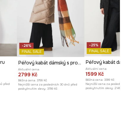
-25%
-26%
FINAL SALE
FINAL SALE
ru
Péřový kabát dámský s prošíváním
Aktuální cena:
Aktuální cena:
1599 Kč
2799 Kč
Běžná cena:
3399 Kč
Běžná cena:
3799 Kč
nů před
Nejnižší cena za posledních 30 
Nejnižší cena za posledních 30 dnů před
poskytnutím slevy:
2149 Kč
poskytnutím slevy:
3799 Kč