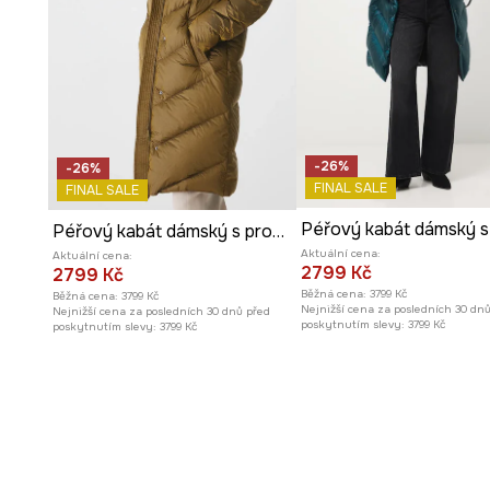
-26%
-26%
FINAL SALE
FINAL SALE
Péřový kabát dámský s prošíváním
Aktuální cena:
Aktuální cena:
2799 Kč
2799 Kč
Běžná cena:
3799 Kč
Běžná cena:
3799 Kč
Nejnižší cena za posledních 30 dn
Nejnižší cena za posledních 30 dnů před
poskytnutím slevy:
3799 Kč
poskytnutím slevy:
3799 Kč