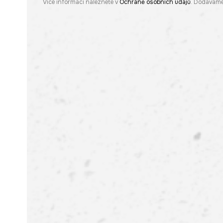
Více informací naleznete v
Ochraně osobních údajů
. Dodáváme 