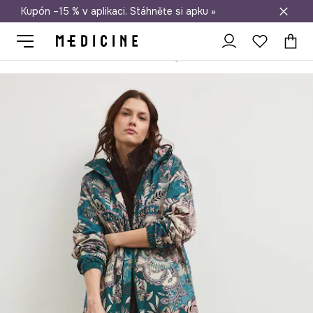
Kupón –15 % v aplikaci. Stáhněte si apku »
Doprava zdarma při nákupu nad 1 200 Kč
Medicine
Ona
Oblečení
Kabáty
Parka oversize se vzorem