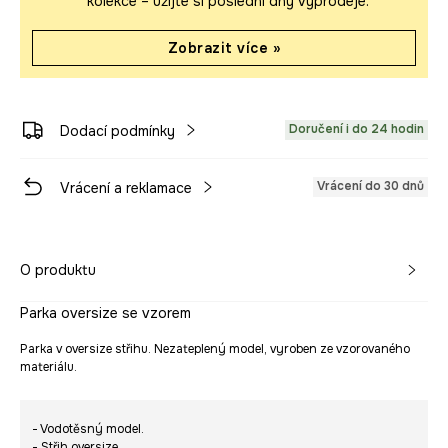
kolekce – užijte si poslední dny výprodeje.
Zobrazit více »
Doručení i do 24 hodin
Dodací podmínky
Vrácení do 30 dnů
Vrácení a reklamace
O produktu
Parka oversize se vzorem
Parka v oversize střihu. Nezateplený model, vyroben ze vzorovaného
materiálu.
- Vodotěsný model.
- Střih oversize.