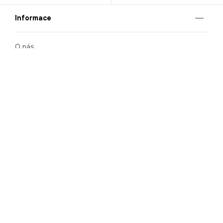
Informace
O nás
Mobilní aplikace
Podmínky pro prezentaci zboží
Blog
Kontakt
Bezpečnost
Cooperation
Nahlašování porušení (whistleblowing)
Kariéra
Ochrana osobních údajů