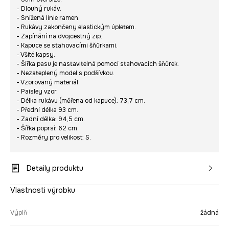
- Dlouhý rukáv.
- Snížená linie ramen.
- Rukávy zakončeny elastickým úpletem.
- Zapínání na dvojcestný zip.
- Kapuce se stahovacími šňůrkami.
- Všité kapsy.
- Šířka pasu je nastavitelná pomocí stahovacích šňůrek.
- Nezateplený model s podšívkou.
- Vzorovaný materiál.
- Paisley vzor.
- Délka rukávu (měřena od kapuce): 73,7 cm.
- Přední délka 93 cm.
- Zadní délka: 94,5 cm.
- Šířka poprsí: 62 cm.
- Rozměry pro velikost: S.
Detaily produktu
Vlastnosti výrobku
Výplň
žádná