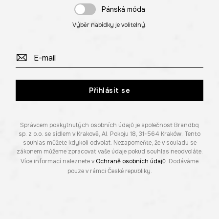
Pánská móda
Výběr nabídky je volitelný.
Přihlásit se
Správcem poskytnutých osobních údajů je společnost Brandbq
sp. z o.o. se sídlem v Krakově, Al. Pokoju 18, 31-564 Kraków. Tento
souhlas můžete kdykoli odvolat. Nezapomeňte, že v souladu se
zákonem můžeme zpracovat vaše údaje pokud souhlas neodvoláte.
Více informací naleznete v
Ochraně osobních údajů
. Dodáváme
pouze v rámci České republiky.