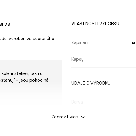
arva
VLASTNOSTI VÝROBKU
 Model vyroben ze sepraného
Zapínání
na
Kapsy
 kolem stehen, tak i u
 nestahují – jsou pohodlné
ÚDAJE O VÝROBKU
Barva
Zobrazit více
ID produktu
RW24-
Výrobce