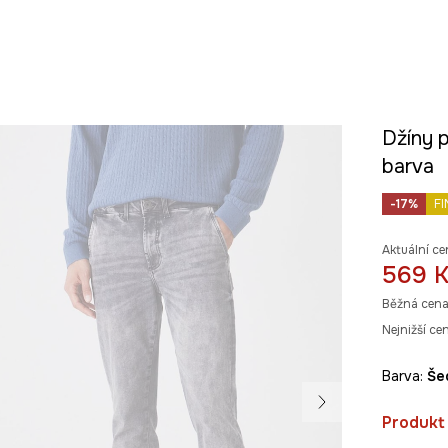
Džíny 
barva
-17%
FI
Aktuální ce
569 
Běžná cena
Nejnižší ce
Barva:
š
Produkt