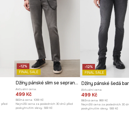
-12%
-12%
FINAL SALE
FINAL SALE
Džíny pánské slim se sepraným efektem
Džíny pánské šedá ba
Aktuální cena:
Aktuální cena:
499 Kč
499 Kč
Běžná cena:
1099 Kč
Běžná cena:
869 Kč
ů před
Nejnižší cena za posledních 30 dnů před
Nejnižší cena za posledních 30 d
poskytnutím slevy:
569 Kč
poskytnutím slevy:
569 Kč