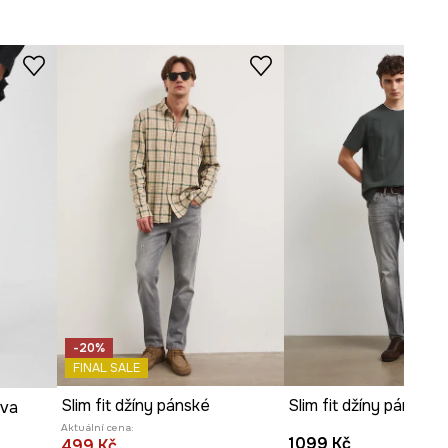
Prohlédněte si rozměry
produktu
-20%
FINAL SALE
Slim fit džíny pánské
rva
Aktuální cena:
1099 Kč
499 Kč