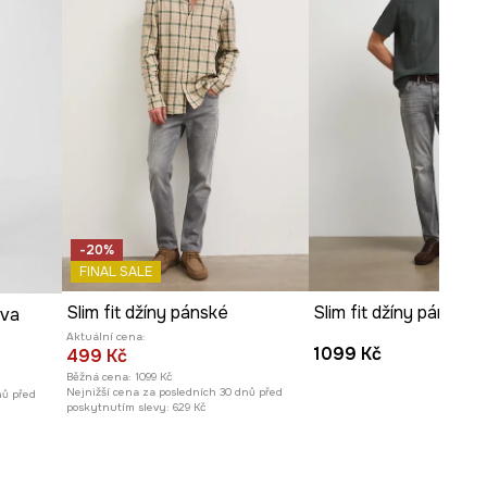
-20%
FINAL SALE
Slim fit džíny pánské
rva
Aktuální cena:
1099 Kč
499 Kč
Běžná cena:
1099 Kč
Nejnižší cena za posledních 30 dnů před
nů před
poskytnutím slevy:
629 Kč