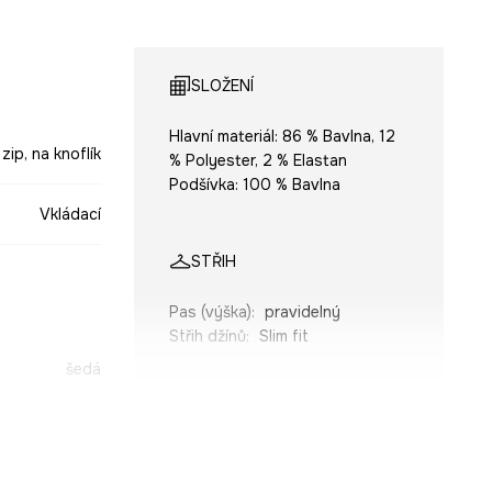
SLOŽENÍ
Hlavní materiál: 86 % Bavlna, 12
 zip, na knoflík
% Polyester, 2 % Elastan
Podšívka: 100 % Bavlna
Vkládací
STŘIH
Pas (výška)
:
pravidelný
Střih džínů
:
Slim fit
šedá
ROZMĚRY
SJM407-GRJ
Model na fotografii je vysoký
189 cm a má na sebe velikost 32