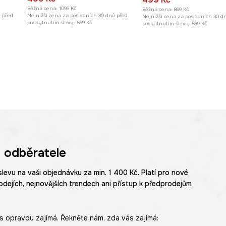
Běžná cena:
1099 Kč
Běžná cena:
869 Kč
ů před
Nejnižší cena za posledních 30 dnů před
Nejnižší cena za posledních 30 d
poskytnutím slevy:
569 Kč
poskytnutím slevy:
569 Kč
 odběratele
slevu na vaši objednávku za min. 1 400 Kč. Platí pro nové
odejích, nejnovějších trendech ani přístup k předprodejům
s opravdu zajímá. Řekněte nám, zda vás zajímá: