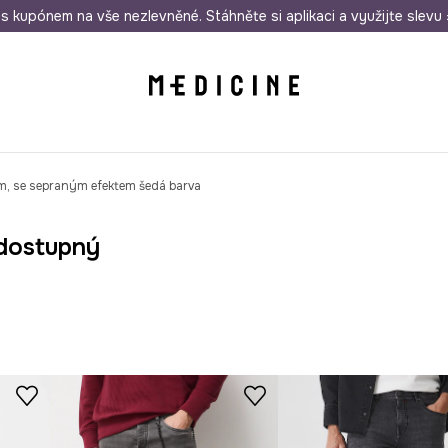
i nákupu nad 1 200 Kč
s kupónem na vše nezlevněné. Stáhněte si aplikaci a využijte slevu 
Odeslání i do 24 hodin
30 
m, se sepraným efektem šedá barva
dostupný