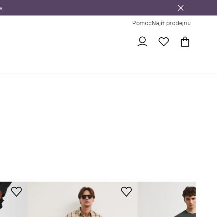
»
dní na vrácení zboží
Pomoc
Najít prodejnu