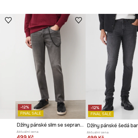
-12%
-12%
FINAL SALE
FINAL SALE
Džíny pánské slim se sepraným efektem
Džíny pánské šedá ba
Aktuální cena:
Aktuální cena:
499 Kč
499 Kč