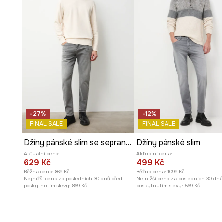
-27%
-12%
FINAL SALE
FINAL SALE
Džíny pánské slim se sepraným efektem
Džíny pánské slim
Aktuální cena:
Aktuální cena:
629 Kč
499 Kč
Běžná cena:
869 Kč
Běžná cena:
1099 Kč
Nejnižší cena za posledních 30 dnů před
Nejnižší cena za posledních 30 dn
poskytnutím slevy:
869 Kč
poskytnutím slevy:
569 Kč