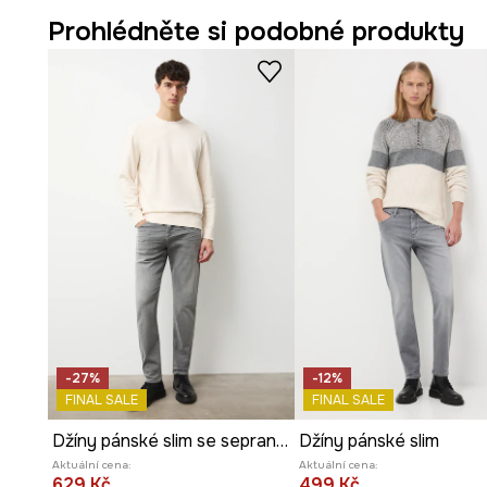
- Vnitřní délka nohavic: 82 cm.
Prohlédněte si podobné produkty
- Rozměry pro velikost: 32.
-27%
-12%
FINAL SALE
FINAL SALE
Džíny pánské slim se sepraným efektem
Džíny pánské slim
Aktuální cena:
Aktuální cena:
629 Kč
499 Kč