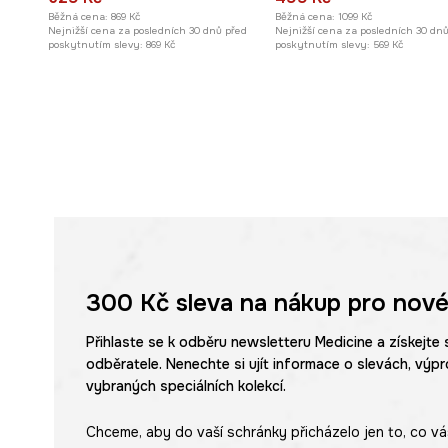
Běžná cena:
869 Kč
Běžná cena:
1099 Kč
Nejnižší cena za posledních 30 dnů před
Nejnižší cena za posledních 30 dn
poskytnutím slevy:
869 Kč
poskytnutím slevy:
569 Kč
300 Kč
sleva na nákup pro nové
Přihlaste se k odběru newsletteru Medicine a získejte 
odběratele. Nenechte si ujít informace o slevách, výpr
vybraných speciálních kolekcí.
Chceme, aby do vaší schránky přicházelo jen to, co vá