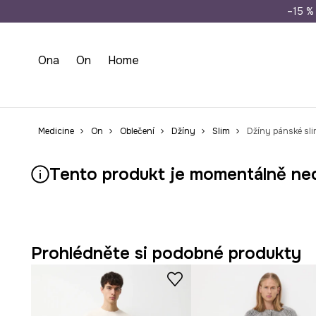
Doprava zdarma př
–15 % 
Ona
On
Home
Medicine
On
Oblečení
Džíny
Slim
Džíny pánské sli
Tento produkt je momentálně ne
Prohlédněte si podobné produkty