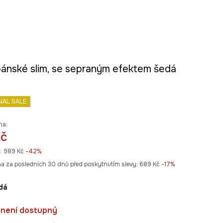
pánské slim, se sepraným efektem šedá
NAL SALE
na:
Kč
:
989 Kč
-42%
na za posledních 30 dnů před poskytnutím slevy:
689 Kč
 -17%
edá
 není dostupný