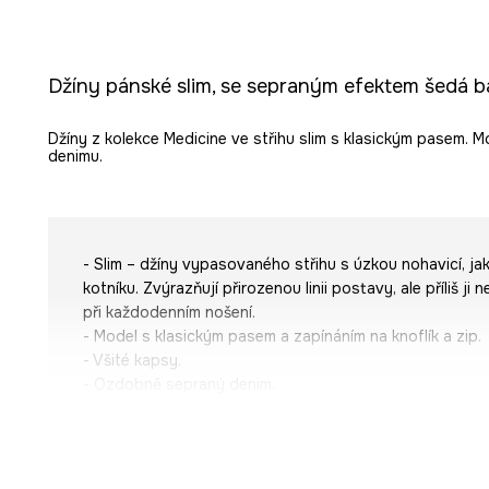
Džíny pánské slim, se sepraným efektem šedá b
Džíny z kolekce Medicine ve střihu slim s klasickým pasem.
denimu.
- Slim – džíny vypasovaného střihu s úzkou nohavicí, jak
kotníku. Zvýrazňují přirozenou linii postavy, ale příliš ji
při každodenním nošení.
- Model s klasickým pasem a zapínáním na knoflík a zip.
- Všité kapsy.
- Ozdobně sepraný denim.
- Šířka v pase: 43,7 cm.
- Šířka v bocích: 52,4 cm.
- Výška sedu: 26,2 cm.
- Spodní šířka nohavice: 17,1 cm.