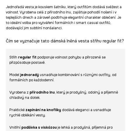
Jednořadá vesta je kouskem šatníku, který outfitům dodává svěžest a
volnost. Vyrobena celá z přírodního lnu, zajišťuje pohodlí nošení i v
teplejších dnech a zároveň podtrhuje elegantní charakter oblečení. Je
to ideální volba pro vytváření formálních i smart casual outfitů,
dodávající jim subtilní nonšalanci.
Čím se vyznačuje tato dámská lněná vesta střihu regular fit?
Střih
regular fit
podporuje volnost pohybu a přirozeně se
přizpůsobuje postavě.
Model
jednoradý
usnadňuje kombinování s různými outfity, od
formálních po každodenní.
Vyrobena z
přírodního lnu
, který je prodyšný, odolný a příjemně
chladivý na dotek.
Praktické
zapínání na knoflíky
dodává eleganci a usnadňuje
rychlé oblékání vesty.
Vnitřní
podšívka s viskózou
je lehká a prodyšná, příjemná pro