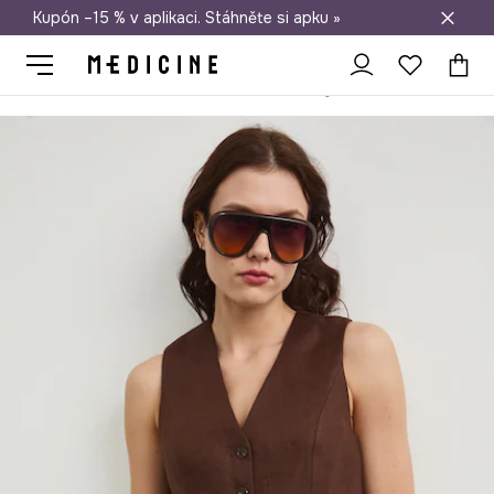
Kupón –15 % v aplikaci. Stáhněte si apku »
Doprava zdarma při nákupu nad 1 200 Kč
Medicine
Ona
Oblečení
Saka
Vesty
Jednořadá vesta dám