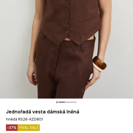
Jednořadá vesta dámská lněná
hnědá RS26-KZD801
-37%
FINAL SALE