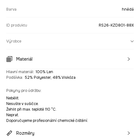
Barva
hnědá
ID produktu
RS26-KZD801-88X
Výrobce
Materiál
Hlavní materiál
:
100% Len
Podšívka
:
52% Polyester, 48% Viskóza
Pokyny pro údržbu
:
Nebělit.
Nesušte v sušičce.
Žehlit při max. teplotě 110 °C.
Neprat.
Doporučujeme profesionální chemické čištění.
Rozměry