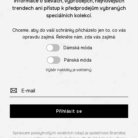
informace o slevách, výprodejích, nejnovějších
trendech ani přístup k předprodejům vybraných
speciálních kolekcí.
Chceme, aby do vaší schránky přicházelo jen to, co vás
opravdu zajímá. Řekněte nám, zda vás zajímá:
Dámská móda
Pánská móda
Výběr nabídky je volitelný.
Přihlásit se
Správcem poskytnutých osobních údajů je společnost Brandbq