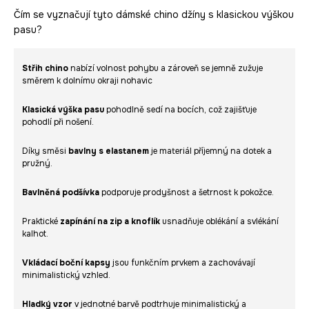
Čím se vyznačují tyto dámské chino džíny s klasickou výškou
pasu?
Střih chino
nabízí volnost pohybu a zároveň se jemně zužuje
směrem k dolnímu okraji nohavic
Klasická výška pasu
pohodlně sedí na bocích, což zajišťuje
pohodlí při nošení.
Díky směsi
bavlny s elastanem
je materiál příjemný na dotek a
pružný.
Bavlněná podšívka
podporuje prodyšnost a šetrnost k pokožce.
Praktické
zapínání na zip a knoflík
usnadňuje oblékání a svlékání
kalhot.
Vkládací boční kapsy
jsou funkčním prvkem a zachovávají
minimalistický vzhled.
Hladký vzor
v jednotné barvě podtrhuje minimalistický a