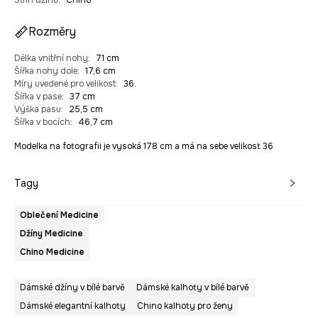
Střih džínů
:
Chino
Rozměry
Délka vnitřní nohy
:
71 cm
Šířka nohy dole
:
17,6 cm
Míry uvedené pro velikost
:
36.
Šířka v pase
:
37 cm
Výška pasu
:
25,5 cm
Šířka v bocích
:
46,7 cm
Modelka na fotografii je vysoká 178 cm a má na sebe velikost 36
Tagy
Oblečení Medicine
Džíny Medicine
Chino Medicine
Dámské džíny v bílé barvě
Dámské kalhoty v bílé barvě
Dámské elegantní kalhoty
Chino kalhoty pro ženy