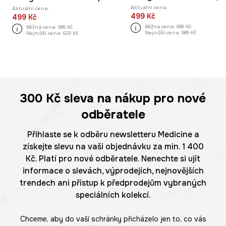
Aktuální cena:
Aktuální cena:
499 Kč
499 Kč
Běžná cena:
989 Kč
Běžná cena:
989 Kč
Nejnižší cena:
989 Kč
Nejnižší cena:
629 Kč
300 Kč
sleva na nákup pro nové
odběratele
Přihlaste se k odběru newsletteru Medicine a
získejte slevu na vaši objednávku za min. 1 400
Kč. Platí pro nové odběratele. Nenechte si ujít
informace o slevách, výprodejích, nejnovějších
trendech ani přístup k předprodejům vybraných
speciálních kolekcí.
Chceme, aby do vaší schránky přicházelo jen to, co vás