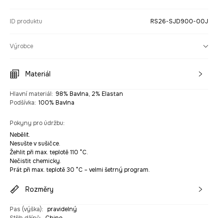
ID produktu
RS26-SJD900-00J
Výrobce
Materiál
Hlavní materiál
:
98% Bavlna, 2% Elastan
Podšívka
:
100% Bavlna
Pokyny pro údržbu
:
Nebělit.
Nesušte v sušičce.
Žehlit při max. teplotě 110 °C.
Nečistit chemicky.
Prát při max. teplotě 30 °C – velmi šetrný program.
Rozměry
Pas (výška)
:
pravidelný