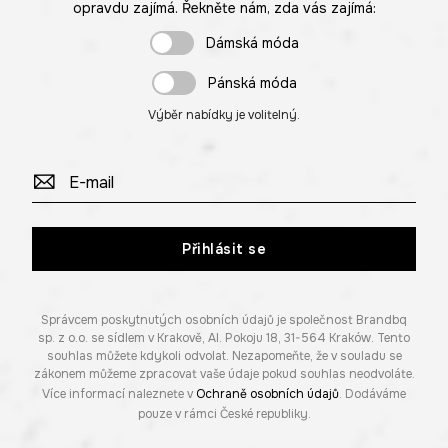
opravdu zajímá. Řekněte nám, zda vás zajímá:
Dámská móda
Pánská móda
Výběr nabídky je volitelný.
Přihlásit se
Správcem poskytnutých osobních údajů je společnost Brandbq
sp. z o.o. se sídlem v Krakově, Al. Pokoju 18, 31-564 Kraków. Tento
souhlas můžete kdykoli odvolat. Nezapomeňte, že v souladu se
zákonem můžeme zpracovat vaše údaje pokud souhlas neodvoláte.
Více informací naleznete v
Ochraně osobních údajů
. Dodáváme
pouze v rámci České republiky.