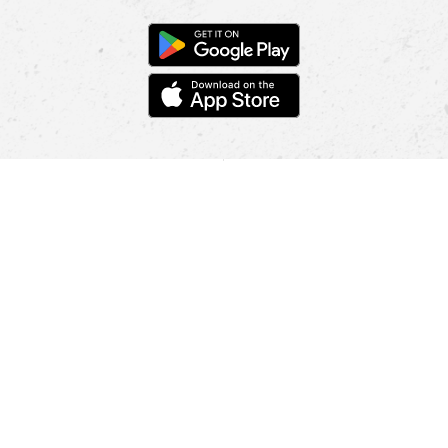
POMOC
NAJÍT PRODEJNU
Informace
O nás
Mobilní aplikace
Podmínky pro prezentaci zboží
Blog