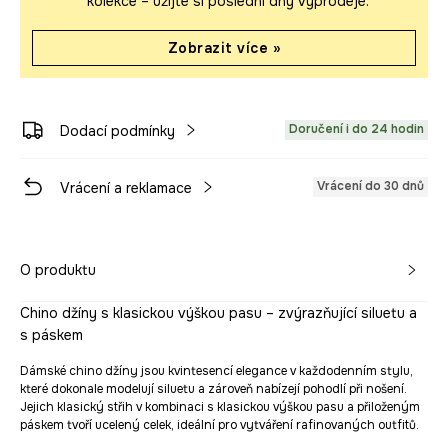
kolekce – užijte si poslední dny výprodeje.
Zobrazit více »
Doručení i do 24 hodin
Dodací podmínky
Vrácení do 30 dnů
Vrácení a reklamace
O produktu
Chino džíny s klasickou výškou pasu – zvýrazňující siluetu a
s páskem
Dámské chino džíny jsou kvintesencí elegance v každodenním stylu,
které dokonale modelují siluetu a zároveň nabízejí pohodlí při nošení.
Jejich klasický střih v kombinaci s klasickou výškou pasu a přiloženým
páskem tvoří ucelený celek, ideální pro vytváření rafinovaných outfitů.