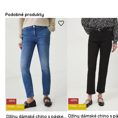
Podobné produkty
-49%
-20%
FINAL SALE
FINAL SALE
Džíny dámské chino s páskem modrá barva