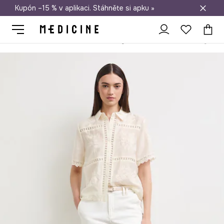
Kupón –15 % v aplikaci. Stáhněte si apku »
Doprava zdarma při nákupu nad 1 200 Kč
Medicine
Ona
Oblečení
Džíny
Chino