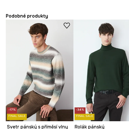
Podobné produkty
-17%
-34%
FINAL SALE
FINAL SALE
Svetr pánský s příměsí vlny
Rolák pánský