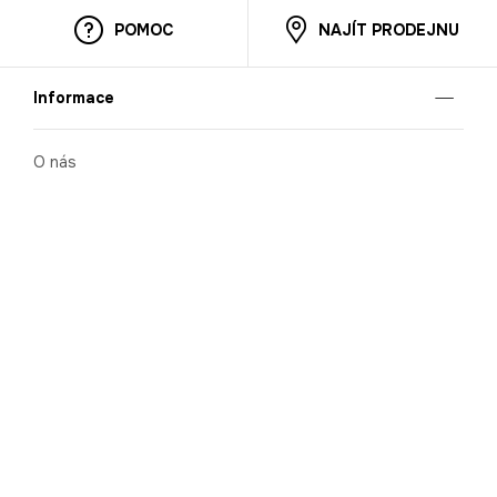
POMOC
NAJÍT PRODEJNU
Informace
O nás
Mobilní aplikace
Podmínky pro prezentaci zboží
Blog
Kontakt
Bezpečnost
Cooperation
Nahlašování porušení (whistleblowing)