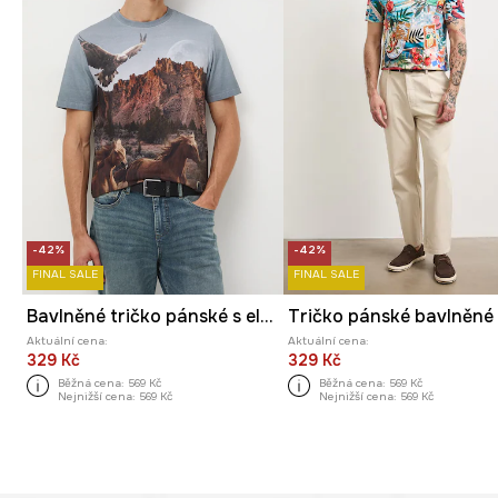
-42%
-42%
FINAL SALE
FINAL SALE
Bavlněné tričko pánské s elastanem, se vzorem
Tričko pánské bavlněné
Aktuální cena:
Aktuální cena:
329 Kč
329 Kč
Běžná cena:
569 Kč
Běžná cena:
569 Kč
Nejnižší cena:
569 Kč
Nejnižší cena:
569 Kč