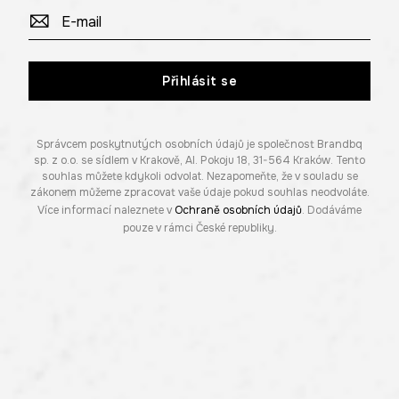
Přihlásit se
Správcem poskytnutých osobních údajů je společnost Brandbq
sp. z o.o. se sídlem v Krakově, Al. Pokoju 18, 31-564 Kraków. Tento
souhlas můžete kdykoli odvolat. Nezapomeňte, že v souladu se
zákonem můžeme zpracovat vaše údaje pokud souhlas neodvoláte.
Více informací naleznete v
Ochraně osobních údajů
. Dodáváme
pouze v rámci České republiky.