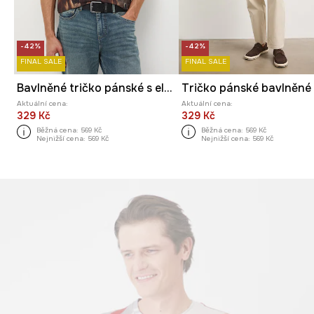
-42%
-42%
FINAL SALE
FINAL SALE
Bavlněné tričko pánské s elastanem, se vzorem
Tričko pánské bavlněné
Aktuální cena:
Aktuální cena:
329 Kč
329 Kč
Běžná cena:
569 Kč
Běžná cena:
569 Kč
Nejnižší cena:
569 Kč
Nejnižší cena:
569 Kč