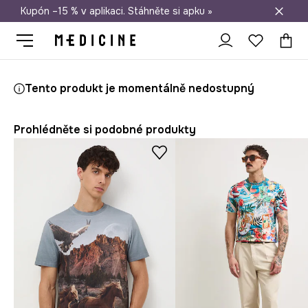
Kupón –15 % v aplikaci. Stáhněte si apku »
Doprava zdarma při nákupu nad 1 200 Kč
Medicine
On
Oblečení
Trička
Tento produkt je momentálně nedostupný
Prohlédněte si podobné produkty