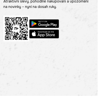
Atraktivní slevy, pohodlné nakupování a upozornění
na novinky – nyní na dosah ruky.