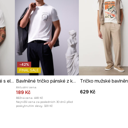
-42%
FINAL SALE
Tričko pánské bavlněné s elastanem
Bavlněné tričko pánské z kolekce Science – Words of Wisdom
Tričko mužské bavlně
Aktuální cena:
629 Kč
189 Kč
Běžná cena:
449 Kč
Nejnižší cena za posledních 30 dnů před
poskytnutím slevy:
329 Kč