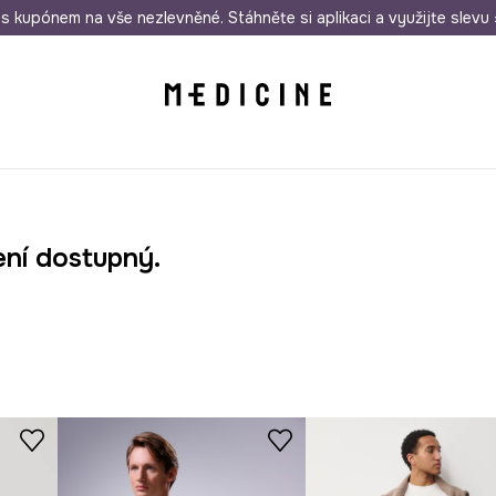
i nákupu nad 1 200 Kč
s kupónem na vše nezlevněné. Stáhněte si aplikaci a využijte slevu 
Odeslání i do 24 hodin
30 
ení dostupný.