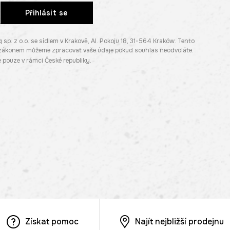
Přihlásit se
. z o.o. se sídlem v Krakově, Al. Pokoju 18, 31-564 Kraków. Tento
e zákonem můžeme zpracovat vaše údaje pokud souhlas neodvoláte.
pouze v rámci České republiky.
Získat pomoc
Najít nejbližší prodejnu