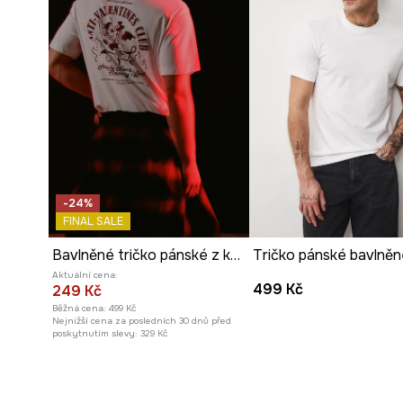
-24%
FINAL SALE
Bavlněné tričko pánské z kolekce Valentine’s Day
Aktuální cena:
499 Kč
249 Kč
Běžná cena:
499 Kč
Nejnižší cena za posledních 30 dnů před
poskytnutím slevy:
329 Kč