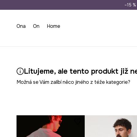
Doprava zdarma př
–15 % 
Ona
On
Home
Litujeme, ale tento produkt již n
Možná se Vám zalíbí něco jiného z téže kategorie?