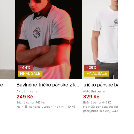
-44%
-26%
FINAL SALE
FINAL SALE
né
Bavlněné tričko pánské z kolekce Valentine’s Day
Aktuální cena:
Aktuální cena:
249 Kč
329 Kč
Běžná cena:
449 Kč
Běžná cena:
449 Kč
Nejnižší cena od uvedení na trh:
449 Kč
Nejnižší cena za posledních 30 dn
poskytnutím slevy:
449 Kč