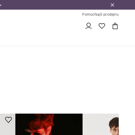
»
dní na vrácení zboží
Pomoc
Najít prodejnu