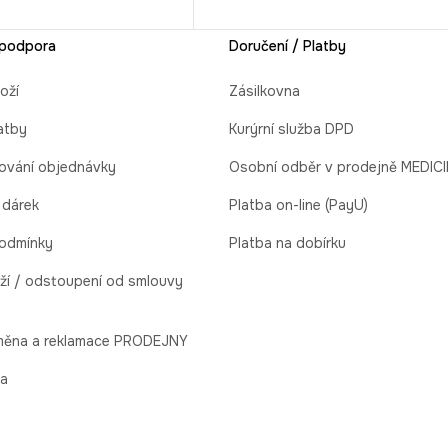
 podpora
Doručení / Platby
oží
Zásilkovna
atby
Kurýrní služba DPD
ování objednávky
Osobní odběr v prodejně MEDIC
 dárek
Platba on-line (PayU)
odmínky
Platba na dobírku
ží / odstoupení od smlouvy
ýměna a reklamace PRODEJNY
la