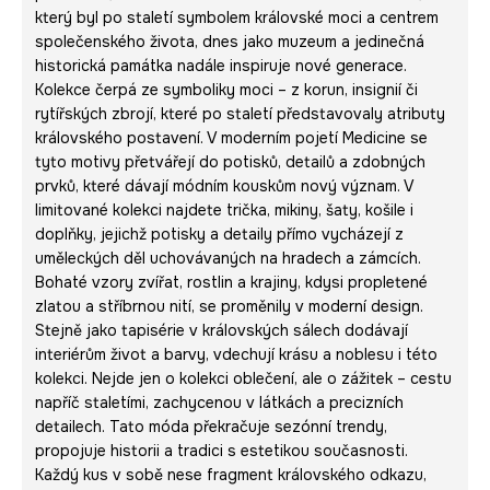
který byl po staletí symbolem královské moci a centrem
společenského života, dnes jako muzeum a jedinečná
historická památka nadále inspiruje nové generace.
Kolekce čerpá ze symboliky moci – z korun, insignií či
rytířských zbrojí, které po staletí představovaly atributy
královského postavení. V moderním pojetí Medicine se
tyto motivy přetvářejí do potisků, detailů a zdobných
prvků, které dávají módním kouskům nový význam. V
limitované kolekci najdete trička, mikiny, šaty, košile i
doplňky, jejichž potisky a detaily přímo vycházejí z
uměleckých děl uchovávaných na hradech a zámcích.
Bohaté vzory zvířat, rostlin a krajiny, kdysi propletené
zlatou a stříbrnou nití, se proměnily v moderní design.
Stejně jako tapisérie v královských sálech dodávají
interiérům život a barvy, vdechují krásu a noblesu i této
kolekci. Nejde jen o kolekci oblečení, ale o zážitek – cestu
napříč staletími, zachycenou v látkách a precizních
detailech. Tato móda překračuje sezónní trendy,
propojuje historii a tradici s estetikou současnosti.
Každý kus v sobě nese fragment královského odkazu,