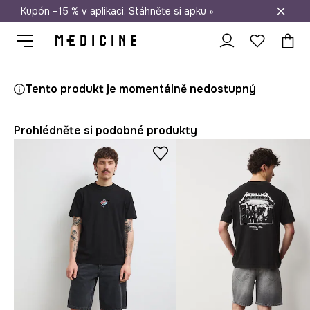
Kupón –15 % v aplikaci. Stáhněte si apku »
Doprava zdarma při nákupu nad 1 200 Kč
Medicine
On
Oblečení
Trička
Tento produkt je momentálně nedostupný
Prohlédněte si podobné produkty