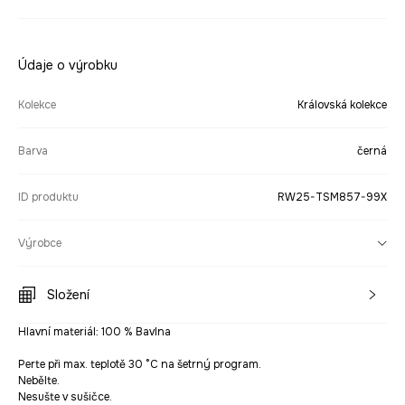
Údaje o výrobku
Kolekce
Královská kolekce
Barva
černá
ID produktu
RW25-TSM857-99X
Výrobce
Složení
Hlavní materiál: 100 % Bavlna
Perte při max. teplotě 30 °C na šetrný program.
Nebělte.
Nesušte v sušičce.