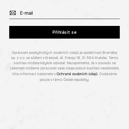
Přihlásit se
Správcem poskytnutých osobních údajů je společnost Brandbq
sp. z o.o. se sídlem v Krakově, Al. Pokoju 18, 31-564 Kraków. Tento
souhlas můžete kdykoli odvolat. Nezapomeňte, že v souladu se
zákonem můžeme zpracovat vaše údaje pokud souhlas neodvoláte.
Více informací naleznete v
Ochraně osobních údajů
. Dodáváme
pouze v rámci České republiky.