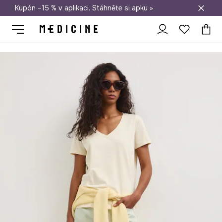
Kupón –15 % v aplikaci. Stáhněte si apku »
Doprava zdarma při nákupu nad 1 200 Kč
Medicine
Ona
Oblečení
Trička