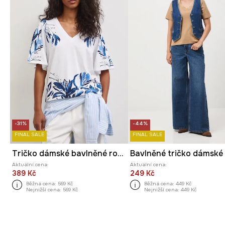
-31%
-44%
FINAL SALE
FINAL SALE
Tričko dámské bavlněné rostlinné
Aktuální cena:
Aktuální cena:
389 Kč
249 Kč
Běžná cena:
569 Kč
Běžná cena:
449 Kč
Nejnižší cena:
569 Kč
Nejnižší cena:
449 Kč