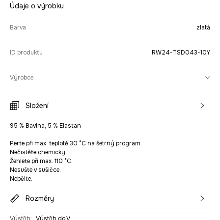
Údaje o výrobku
Barva
zlatá
ID produktu
RW24-TSD043-10Y
Výrobce
Složení
95 % Bavlna, 5 % Elastan
Perte při max. teplotě 30 °C na šetrný program.
Nečistěte chemicky.
Žehlete při max. 110 °C.
Nesušte v sušičce.
Nebělte.
Rozměry
Výstřih
:
Výstřih do V