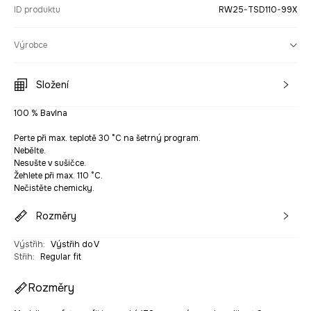
ID produktu
RW25-TSD110-99X
Výrobce
Složení
100 % Bavlna
Perte při max. teplotě 30 °C na šetrný program.
Nebělte.
Nesušte v sušičce.
Žehlete při max. 110 °C.
Nečistěte chemicky.
Rozměry
Výstřih
:
Výstřih do V
Střih
:
Regular fit
Rozměry