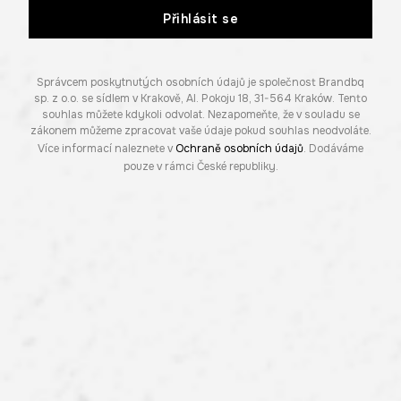
Přihlásit se
Správcem poskytnutých osobních údajů je společnost Brandbq
sp. z o.o. se sídlem v Krakově, Al. Pokoju 18, 31-564 Kraków. Tento
souhlas můžete kdykoli odvolat. Nezapomeňte, že v souladu se
zákonem můžeme zpracovat vaše údaje pokud souhlas neodvoláte.
Více informací naleznete v
Ochraně osobních údajů
. Dodáváme
pouze v rámci České republiky.