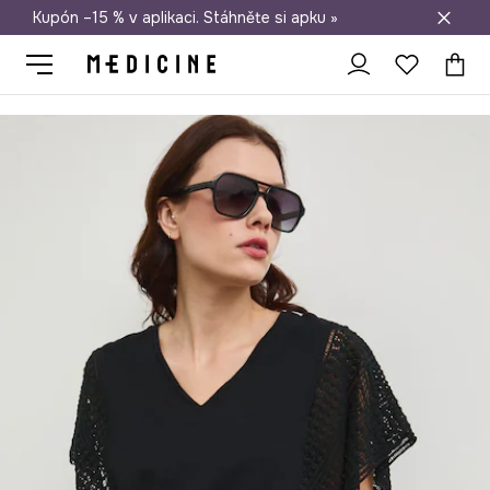
Kupón –15 % v aplikaci. Stáhněte si apku »
Doprava zdarma při nákupu nad 1 200 Kč
Medicine
Ona
Oblečení
Trička