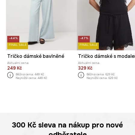
-44%
-47%
FINAL SALE
FINAL SALE
Tričko dámské bavlněné
Tričko dámské s modal
Aktuální cena:
Aktuální cena:
249 Kč
329 Kč
Běžná cena:
449 Kč
Běžná cena:
629 Kč
Nejnižší cena:
449 Kč
Nejnižší cena:
629 Kč
300 Kč
sleva na nákup pro nové
odběratele