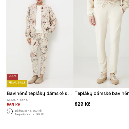
-34%
FINAL SALE
Bavlněné tepláky dámské s elastanem a vzorem
Aktuální cena:
829 Kč
569 Kč
Běžná cena:
869 Kč
Nejnižší cena:
869 Kč