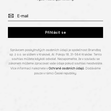
Přihlásit se
Správcem poskytnutých osobních údajů je společnost Brandbq
sp. z o.o. se sídlem v Krakově, Al. Pokoju 18, 31-564 Kraków. Tento
souhlas můžete kdykoli odvolat. Nezapomeňte, že v souladu se
zákonem můžeme zpracovat vaše údaje pokud souhlas neodvoláte.
Více informací naleznete v
Ochraně osobních údajů
. Dodáváme
pouze v rámci České republiky.