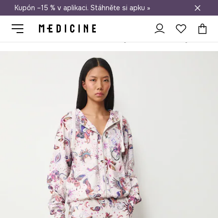
Kupón –15 % v aplikaci. Stáhněte si apku »
Doprava zdarma při nákupu nad 1 200 Kč
Medicine
Ona
Oblečení
Kalhoty
Teplákové kalhoty