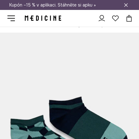
Kupón –15 % v aplikaci. Stáhněte si apku »
Doprava zdarma při nákupu nad 1 200 Kč
Medicine
On
Oblečení
Ponožky
Ponožky pánské bavlněné 2