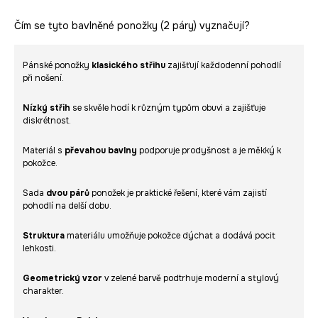
Čím se tyto bavlněné ponožky (2 páry) vyznačují?
Pánské ponožky
klasického střihu
zajišťují každodenní pohodlí
při nošení.
Nízký střih
se skvěle hodí k různým typům obuvi a zajišťuje
diskrétnost.
Materiál s
převahou bavlny
podporuje prodyšnost a je měkký k
pokožce.
Sada
dvou párů
ponožek je praktické řešení, které vám zajistí
pohodlí na delší dobu.
Struktura
materiálu umožňuje pokožce dýchat a dodává pocit
lehkosti.
Geometrický vzor
v zelené barvě podtrhuje moderní a stylový
charakter.