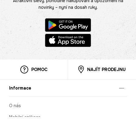
Atraktivní slevy, pohodlné nakupování a upozornění na
novinky – nyní na dosah ruky.
POMOC
NAJÍT PRODEJNU
Informace
O nás
Mobilní aplikace
Podmínky pro prezentaci zboží