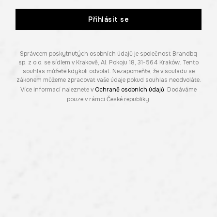
Přihlásit se
Správcem poskytnutých osobních údajů je společnost Brandbq
sp. z o.o. se sídlem v Krakově, Al. Pokoju 18, 31-564 Kraków. Tento
souhlas můžete kdykoli odvolat. Nezapomeňte, že v souladu se
zákonem můžeme zpracovat vaše údaje pokud souhlas neodvoláte.
Více informací naleznete v
Ochraně osobních údajů
. Dodáváme
pouze v rámci České republiky.