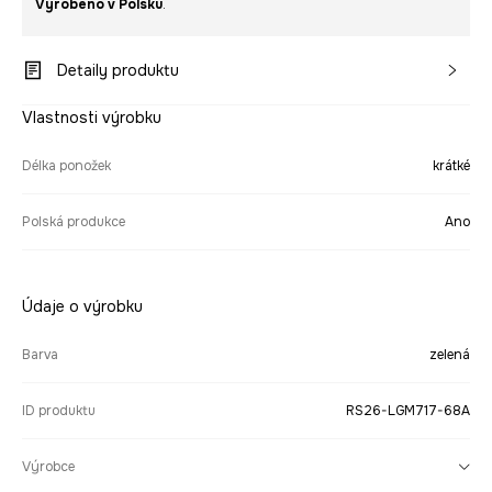
Vyrobeno v Polsku
.
Detaily produktu
Vlastnosti výrobku
Délka ponožek
krátké
Polská produkce
Ano
Údaje o výrobku
Barva
zelená
ID produktu
RS26-LGM717-68A
Výrobce