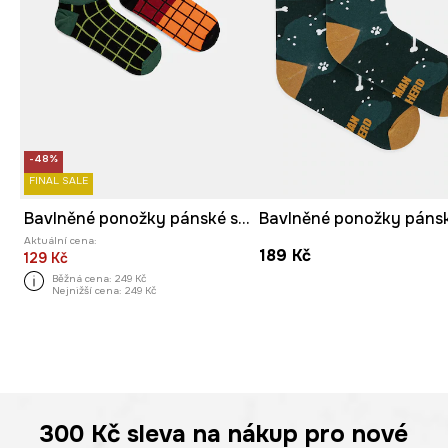
-48%
FINAL SALE
Bavlněné ponožky pánské se vzorem (2-pack)
Aktuální cena:
189 Kč
129 Kč
Běžná cena:
249 Kč
Nejnižší cena:
249 Kč
300 Kč
sleva na nákup pro nové