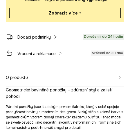
Zobrazit více »
Doručení i do 24 hodin
Dodací podmínky
Vrácení do 30 dnů
Vrácení a reklamace
O produktu
Geometrické bavlněné ponožky – zdůrazní styl a zajistí
pohodlí
Pánské ponožky jsou klasickým prvkem šatníku, který v sobě spojuje
prodyšnost bavlny s moderním designem. Nízký střih a zelená barva s
geometrickým vzorem dodají charakter každému outfitu. Tento model
se skvěle osvědčí jako decentní akcent v neformálních i formálnějších
kombinacích a podtrhne váš smysl pro detail.