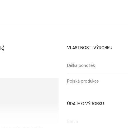
k)
VLASTNOSTI VÝROBKU
Délka ponožek
Polská produkce
ÚDAJE O VÝROBKU
Barva
erte v nákupním košíku