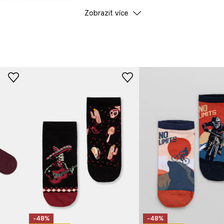
Zobrazit více
ID produktu
RW25-
Výrobce
-48%
-48%