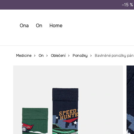
Doprava zdarma př
–15 % 
Ona
On
Home
Medicine
On
Oblečení
Ponožky
Bavlněné ponožky páns