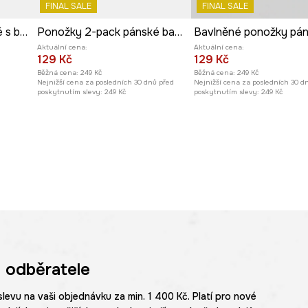
FINAL SALE
FINAL SALE
Ponožky 3-pack pánské s bambusovým vláknem melanžové
Ponožky 2-pack pánské bavlněné
Aktuální cena:
Aktuální cena:
129 Kč
129 Kč
Běžná cena:
249 Kč
Běžná cena:
249 Kč
Nejnižší cena za posledních 30 dnů před
Nejnižší cena za posledních 30 d
poskytnutím slevy:
249 Kč
poskytnutím slevy:
249 Kč
 odběratele
slevu na vaši objednávku za min. 1 400 Kč. Platí pro nové