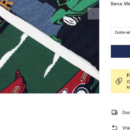
Barva:
v
Zvolte ve
F
O
k
Dod
Vrá