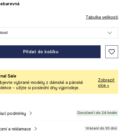
ícebarevná
Tabulka velikosti
likost
Přidat do košíku
inal Sale
Zobrazit
bjevte vybrané modely z dámské a pánské
více »
olekce – užijte si poslední dny výprodeje.
Doručení i do 24 hodin
ací podmínky
Vrácení do 30 dnů
cení a reklamace