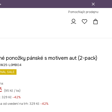
»
dní na vrácení zboží
Pomoc
Najít prodejnu
né ponožky pánské s motivem aut (2-pack)
v RW25-LGMB04
INAL SALE
na:
č
(95 Kč / ks)
:
329 Kč
-42%
na od uvedení na trh:
329 Kč
 -42%