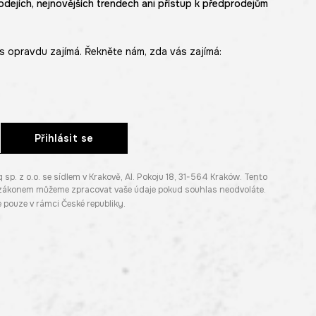
odejích, nejnovějších trendech ani přístup k předprodejům
s opravdu zajímá. Řekněte nám, zda vás zajímá:
Přihlásit se
. z o.o. se sídlem v Krakově, Al. Pokoju 18, 31-564 Kraków. Tento
e zákonem můžeme zpracovat vaše údaje pokud souhlas neodvoláte.
pouze v rámci České republiky.