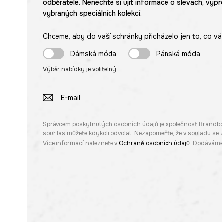
odběratele. Nenechte si ujít informace o slevách, výpr
vybraných speciálních kolekcí.
Chceme, aby do vaší schránky přicházelo jen to, co vá
Dámská móda
Pánská móda
Výběr nabídky je volitelný.
Správcem poskytnutých osobních údajů je společnost Brandbq sp
souhlas můžete kdykoli odvolat. Nezapomeňte, že v souladu s
Více informací naleznete v
Ochraně osobních údajů
. Dodáváme 