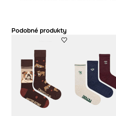
možnost
„Zabalit jako dárek“
a my to uděláme za vás.
Podobné produkty