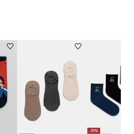
LGMB04-MLA
-51%