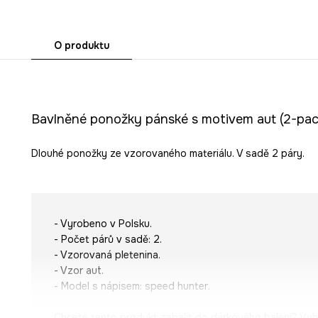
O produktu
Bavlněné ponožky pánské s motivem aut (2-pac
Dlouhé ponožky ze vzorovaného materiálu. V sadě 2 páry.
- Vyrobeno v Polsku.
- Počet párů v sadě: 2.
- Vzorovaná pletenina.
- Vzor aut.
- Model s nápisem:
speed hunter
.
Chcete tento produkt zabalit do dárkového balení? Vyb