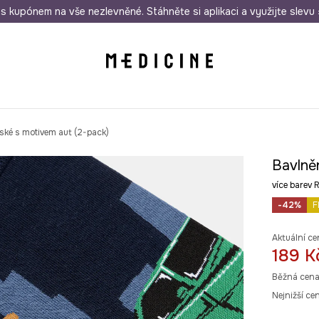
i nákupu nad 1 200 Kč
s kupónem na vše nezlevněné. Stáhněte si aplikaci a využijte slevu 
Odeslání i do 24 hodin
30 
ké s motivem aut (2-pack)
Bavlně
více bare
-42%
F
Aktuální ce
189 K
Běžná cena
Nejnižší ce