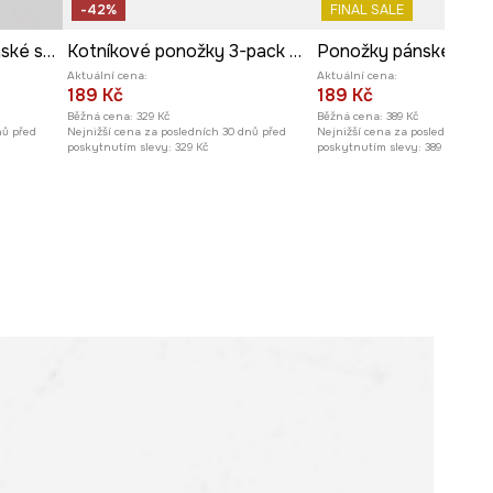
-42%
FINAL SALE
Bavlněné ponožky pánské se vzorem (2-pack)
Kotníkové ponožky 3-pack pánské bavlněné
Ponožky pánské 3-p
Aktuální cena:
Aktuální cena:
189 Kč
189 Kč
Běžná cena:
329 Kč
Běžná cena:
389 Kč
nů před
Nejnižší cena za posledních 30 dnů před
Nejnižší cena za posledních 30 
poskytnutím slevy:
329 Kč
poskytnutím slevy:
389 Kč