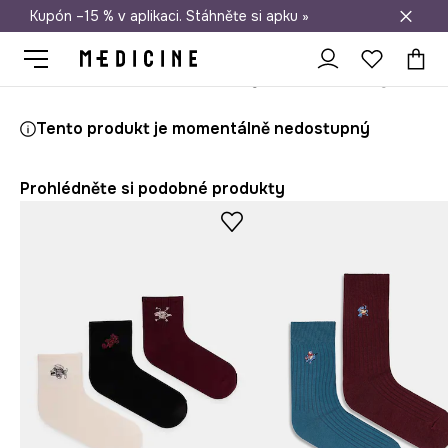
Kupón –15 % v aplikaci. Stáhněte si apku »
Doprava zdarma při nákupu nad 1 200 Kč
Medicine
On
Oblečení
Ponožky
Bavlněné ponožky pánské
Tento produkt je momentálně nedostupný
Prohlédněte si podobné produkty