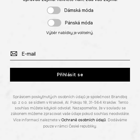
Dámská móda
Pánská móda
Výběr nabídky je volitelný.
Přihlásit se
Správcem poskytnutých osobních údajů je společnost Brandbq
sp. z o.o. se sídlem v Krakově, Al. Pokoju 18, 31-564 Kraków. Tento
souhlas můžete kdykoli odvolat. Nezapomeňte, že v souladu se
zákonem můžeme zpracovat vaše údaje pokud souhlas neodvoláte.
Více informací naleznete v
Ochraně osobních údajů
. Dodáváme
pouze v rámci České republiky.